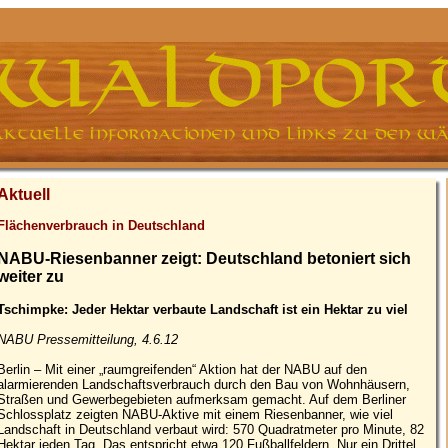
Aktuell
Flächenverbrauch in Deutschland
NABU-Riesenbanner zeigt: Deutschland betoniert sich
weiter zu
Tschimpke: Jeder Hektar verbaute Landschaft ist ein Hektar zu viel
NABU Pressemitteilung, 4.6.12
Berlin – Mit einer „raumgreifenden“ Aktion hat der NABU auf den
alarmierenden Landschaftsverbrauch durch den Bau von Wohnhäusern,
Straßen und Gewerbegebieten aufmerksam gemacht. Auf dem Berliner
Schlossplatz zeigten NABU-Aktive mit einem Riesenbanner, wie viel
Landschaft in Deutschland verbaut wird: 570 Quadratmeter pro Minute, 82
Hektar jeden Tag. Das entspricht etwa 120 Fußballfeldern. Nur ein Drittel