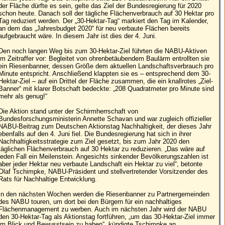
der Fläche dürfte es sein, gelte das Ziel der Bundesregierung für 2020
schon heute. Danach soll der tägliche Flächenverbrauch auf 30 Hektar pro
Tag reduziert werden. Der „30-Hektar-Tag“ markiert den Tag im Kalender,
an dem das „Jahresbudget 2020“ für neu verbaute Flächen bereits
aufgebraucht wäre. In diesem Jahr ist dies der 4. Juni.
Den noch langen Weg bis zum 30-Hektar-Ziel führten die NABU-Aktiven
im Zeitraffer vor: Begleitet von ohrenbetäubendem Baulärm entrollten sie
ein Riesenbanner, dessen Größe dem aktuellen Landschaftsverbrauch pro
Minute entspricht. Anschließend klappten sie es – entsprechend dem 30-
Hektar-Ziel – auf ein Drittel der Fläche zusammen, die ein knallrotes „Ziel-
Banner“ mit klarer Botschaft bedeckte: „208 Quadratmeter pro Minute sind
mehr als genug!“
Die Aktion stand unter der Schirmherrschaft von
Bundesforschungsministerin Annette Schavan und war zugleich offizieller
NABU-Beitrag zum Deutschen Aktionstag Nachhaltigkeit, der dieses Jahr
ebenfalls auf den 4. Juni fiel. Die Bundesregierung hat sich in ihrer
Nachhaltigkeitsstrategie zum Ziel gesetzt, bis zum Jahr 2020 den
täglichen Flächenverbrauch auf 30 Hektar zu reduzieren. „Das wäre auf
jeden Fall ein Meilenstein. Angesichts sinkender Bevölkerungszahlen ist
aber jeder Hektar neu verbaute Landschaft ein Hektar zu viel“, betonte
Olaf Tschimpke, NABU-Präsident und stellvertretender Vorsitzender des
Rats für Nachhaltige Entwicklung.
In den nächsten Wochen werden die Riesenbanner zu Partnergemeinden
des NABU touren, um dort bei den Bürgern für ein nachhaltiges
Flächenmanagement zu werben. Auch im nächsten Jahr wird der NABU
den 30-Hektar-Tag als Aktionstag fortführen, „um das 30-Hektar-Ziel immer
im Blick und Bewusstsein zu haben“, kündigte Tschimpke an.