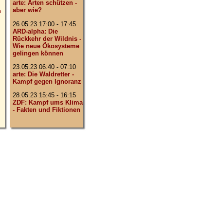
arte: Arten schützen -
aber wie?
n
26.05.23 17:00 - 17:45
ARD-alpha: Die
Rückkehr der Wildnis -
Wie neue Ökosysteme
gelingen können
23.05.23 06:40 - 07:10
arte: Die Waldretter -
Kampf gegen Ignoranz
28.05.23 15:45 - 16:15
ZDF: Kampf ums Klima
- Fakten und Fiktionen