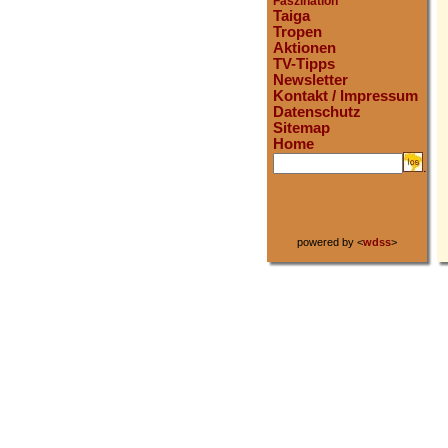
Faszination
Taiga
Tropen
Aktionen
TV-Tipps
Newsletter
Kontakt / Impressum
Datenschutz
Sitemap
Home
.
powered by <
wdss
>