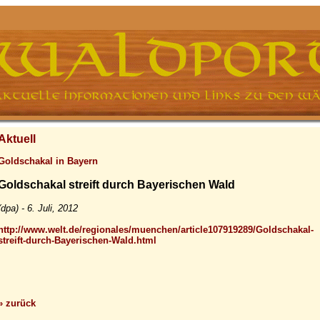
Aktuell
Goldschakal in Bayern
Goldschakal streift durch Bayerischen Wald
(dpa) - 6. Juli, 2012
http://www.welt.de/regionales/muenchen/article107919289/Goldschakal-
streift-durch-Bayerischen-Wald.html
» zurück