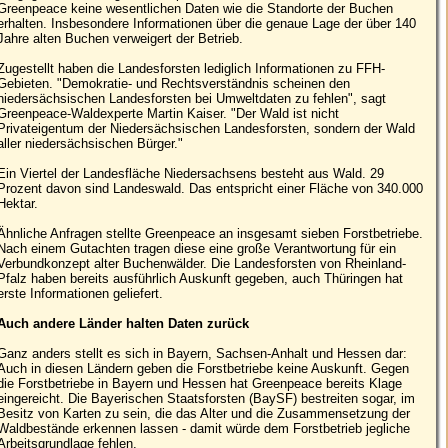
Greenpeace keine wesentlichen Daten wie die Standorte der Buchen
erhalten. Insbesondere Informationen über die genaue Lage der über 140
Jahre alten Buchen verweigert der Betrieb.
Zugestellt haben die Landesforsten lediglich Informationen zu FFH-
Gebieten. "Demokratie- und Rechtsverständnis scheinen den
niedersächsischen Landesforsten bei Umweltdaten zu fehlen", sagt
Greenpeace-Waldexperte Martin Kaiser. "Der Wald ist nicht
Privateigentum der Niedersächsischen Landesforsten, sondern der Wald
aller niedersächsischen Bürger."
Ein Viertel der Landesfläche Niedersachsens besteht aus Wald. 29
Prozent davon sind Landeswald. Das entspricht einer Fläche von 340.000
Hektar.
Ähnliche Anfragen stellte Greenpeace an insgesamt sieben Forstbetriebe.
Nach einem Gutachten tragen diese eine große Verantwortung für ein
Verbundkonzept alter Buchenwälder. Die Landesforsten von Rheinland-
Pfalz haben bereits ausführlich Auskunft gegeben, auch Thüringen hat
erste Informationen geliefert.
Auch andere Länder halten Daten zurück
Ganz anders stellt es sich in Bayern, Sachsen-Anhalt und Hessen dar:
Auch in diesen Ländern geben die Forstbetriebe keine Auskunft. Gegen
die Forstbetriebe in Bayern und Hessen hat Greenpeace bereits Klage
eingereicht. Die Bayerischen Staatsforsten (BaySF) bestreiten sogar, im
Besitz von Karten zu sein, die das Alter und die Zusammensetzung der
Waldbestände erkennen lassen - damit würde dem Forstbetrieb jegliche
Arbeitsgrundlage fehlen.