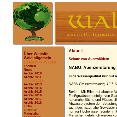
Aktuell
Über Website
Wald allgemein
Schutz von Auenwäldern
Heimische Wälder
Themen
NABU: Auenzerstörung 
News
Archiv 2010
Gute Wasserqualität nur mit 
Archiv 2011
Archiv 2012
NABU Pressemitteilung, 19.7.1
Archiv 2013
Archiv 2014
Berlin – Mit Blick auf aktuelle
Archiv 2015
Archiv 2016
Fließgewässern infolge von Sta
Archiv 2017
naturnahe Bäche und Flüsse. „B
Archiv 2018
Abwassersystem den Belastunge
Links
wichtiger, naturnahe Gewässer 
Literatur
nur vor Hochwasser, sondern fil
Materialien
Menschen gefährlich werden k