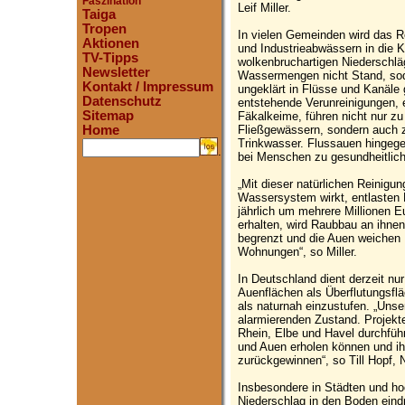
Faszination
Leif Miller.
Taiga
Tropen
In vielen Gemeinden wird das
Aktionen
und Industrieabwässern in die Kl
TV-Tipps
wolkenbruchartigen Niederschlä
Newsletter
Wassermengen nicht Stand, so
Kontakt / Impressum
ungeklärt in Flüsse und Kanäle
Datenschutz
entstehende Verunreinigungen,
Sitemap
Fäkalkeime, führen nicht nur zu
Fließgewässern, sondern auch z
Home
Trinkwasser. Flussauen hingegen 
.
bei Menschen zu gesundheitlic
„Mit dieser natürlichen Reinigun
Wassersystem wirkt, entlaste
jährlich um mehrere Millionen E
erhalten, wird Raubbau an ihnen
begrenzt und die Auen weichen I
Wohnungen“, so Miller.
In Deutschland dient derzeit nur
Auenflächen als Überflutungsflä
als naturnah einzustufen. „Uns
alarmierenden Zustand. Projekt
Rhein, Elbe und Havel durchfüh
und Auen erholen können und ih
zurückgewinnen“, so Till Hopf,
Insbesondere in Städten und ho
Niederschlag in den Boden eindr