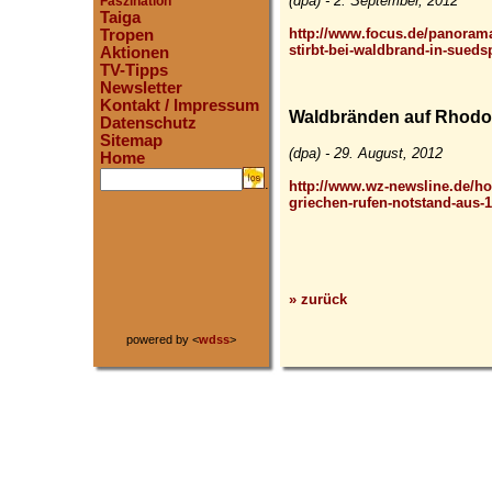
(dpa) - 2. September, 2012
Faszination
Taiga
http://www.focus.de/panorama/
Tropen
stirbt-bei-waldbrand-in-sued
Aktionen
TV-Tipps
Newsletter
Kontakt / Impressum
Waldbränden auf Rhodos
Datenschutz
Sitemap
(dpa) - 29. August, 2012
Home
.
http://www.wz-newsline.de/h
griechen-rufen-notstand-aus-
» zurück
powered by <
wdss
>