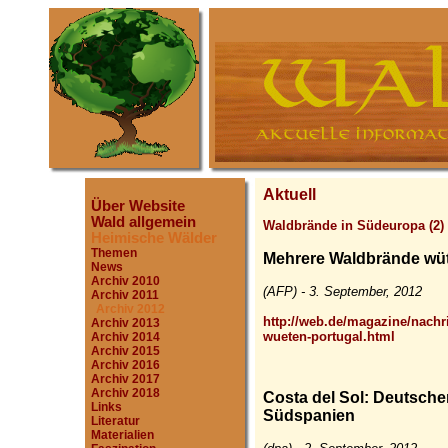
Aktuell
Über Website
Wald allgemein
Waldbrände in Südeuropa (2)
Heimische Wälder
Themen
Mehrere Waldbrände wüt
News
Archiv 2010
(AFP) - 3. September, 2012
Archiv 2011
Archiv 2012
http://web.de/magazine/nach
Archiv 2013
wueten-portugal.html
Archiv 2014
Archiv 2015
Archiv 2016
Archiv 2017
Archiv 2018
Costa del Sol: Deutscher
Links
Südspanien
Literatur
Materialien