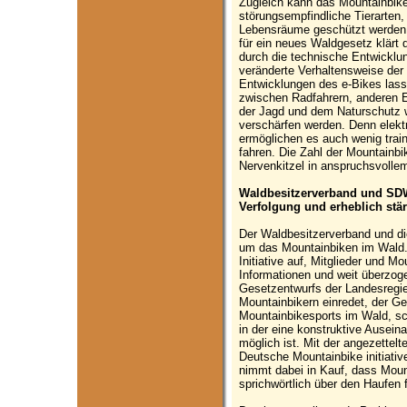
Zugleich kann das Mountainbike
störungsempfindliche Tierarten, 
Lebensräume geschützt werden.
für ein neues Waldgesetz klärt 
durch die technische Entwicklu
veränderte Verhaltensweise de
Entwicklungen des e-Bikes lass
zwischen Radfahrern, anderen E
der Jagd und dem Naturschutz 
verschärfen werden. Denn elekt
ermöglichen es auch wenig train
fahren. Die Zahl der Mountainbi
Nervenkitzel in anspruchsvolle
Waldbesitzerverband und SD
Verfolgung und erheblich st
Der Waldbesitzerverband und d
um das Mountainbiken im Wald.
Initiative auf, Mitglieder und Mo
Informationen und weit überzog
Gesetzentwurfs der Landesregi
Mountainbikern einredet, der G
Mountainbikesports im Wald, sch
in der eine konstruktive Ause
möglich ist. Mit der angezettel
Deutsche Mountainbike initiativ
nimmt dabei in Kauf, dass Moun
sprichwörtlich über den Haufen 