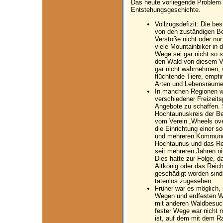
Das heute vorliegende Problem i
Entstehungsgeschichte.
Vollzugsdefizit: Die b
von den zuständigen Be
Verstöße nicht oder nu
viele Mountainbiker in
Wege sei gar nicht so 
den Wald von diesem V
gar nicht wahrnehmen, w
flüchtende Tiere, empf
Arten und Lebensräume
In manchen Regionen wu
verschiedener Freizeit
Angebote zu schaffen. 
Hochtaunuskreis der Be
vom Verein „Wheels ove
die Einrichtung einer 
und mehreren Kommunen
Hochtaunus und das Re
seit mehreren Jahren ni
Dies hatte zur Folge, d
Altkönig oder das Reic
geschädigt worden sind
tatenlos zugesehen.
Früher war es möglich, 
Wegen und erdfesten W
mit anderen Waldbesuch
fester Wege war nicht m
ist, auf dem mit dem Ra