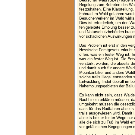
Deutscher Wald (SDW) fordern d
Regelung zum Betreten des Wa
festzuhalten. Eine Klarstellung
Fahrrad im Wald gefahren werden
Besucherverkehr im Wald wirks
Dies ist erforderlich, um den W
fehlgeleitete Erholung besser 
und Naturschutzbehörden brau
vor schädlichen Auswirkungen 
Das Problem ist erst in den ve
Hessische Forstgesetz erlaubt 
offen, was ein fester Weg ist.
was ein fester Weg ist. Die Ent
verstärkt worden, die abseits d
und damit auch für andere Wald
Mountainbiker und andere Wald
solche trails illegal entstanden
Entwicklung findet überall im be
Naherholungsgebieten der Ball
Es kann nicht sein, dass Wald
Nachhinein erklären müssen, das
umgekehrt müssen die gesetzlic
dass für das Radfahren abseits 
trails ausgewiesen wird. Damit 
abseits breiter fester Wege nur
alle die sich zu Fuß im Wald e
vor gefährlichen Begegnungen m