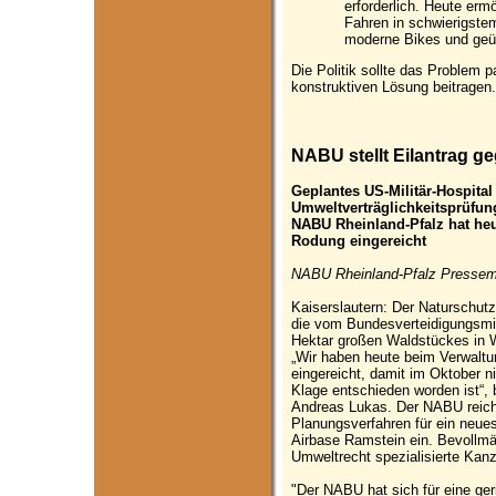
erforderlich. Heute er
Fahren in schwierigst
moderne Bikes und geü
Die Politik sollte das Problem 
konstruktiven Lösung beitragen.
NABU stellt Eilantrag 
Geplantes US-Militär-Hospita
Umweltverträglichkeitsprüfun
NABU Rheinland-Pfalz hat heut
Rodung eingereicht
NABU Rheinland-Pfalz Pressemit
Kaiserslautern: Der Naturschut
die vom Bundesverteidigungsmi
Hektar großen Waldstückes in We
„Wir haben heute beim Verwaltun
eingereicht, damit im Oktober n
Klage entschieden worden ist“, b
Andreas Lukas. Der NABU reich
Planungsverfahren für ein neues
Airbase Ramstein ein. Bevollmäc
Umweltrecht spezialisierte Kanz
"Der NABU hat sich für eine ger