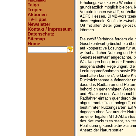
Faszination
Erholungszwecke wie Wandern, 
Taiga
grundsätzlich möglich bleiben. 
Tropen
Verbote lehnen wir ab“, so Vol
Aktionen
ADFC Hessen. DIMB-Vorsitzende
TV-Tipps
dass regionale Konflikte zwisc
Newsletter
Ort mit allen Beteiligten gelöst 
Kontakt / Impressum
könnten.
Datenschutz
Sitemap
Die zwölf Verbände fordern die 
Gesetzentwurf gründlich zu übe
Home
auf kooperative Lösungen für au
.
wirtschaftlicher Nutzung und E
Gesetzesentwurf angedachte, p
Waldwegen bringt in der Praxis g
ausgehandelte Regelungen, die s
Lenkungsmaßnahmen sowie Ein
beinhalten können.“, erklärte Kl
Rücksichtnahme aufeinander und
dass das Radfahren und Reiten j
behördlich genehmigten Wegen 
und Pflanzen des Waldes nicht 
Radfahrer einfach quer durch d
abgestimmte Trails anlegen“, er
bestimmter Nutzungsarten auf
dagegen ohne Not aus der Natur 
an einer legalen MTB-Abfahrtss
des Naturschutzes steht, sollten
Realisierung konstruktiv zusam
Ansatz der Natursportler.