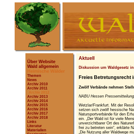
Aktuell
Über Website
Wald allgemein
Diskussion um Waldgesetz i
Heimische Wälder
Themen
Freies Betretungsrecht 
News
Archiv 2010
Zwölf Verbände nehmen Stell
Archiv 2011
Archiv 2012
NABU Hessen Pressemitteilung,
Archiv 2013
Archiv 2014
Wetzlar/Frankfurt. Mit der Reso
Archiv 2015
Archiv 2016
setzen sich zwölf hessische Na
Archiv 2017
Natursportverbände für den Erh
Archiv 2018
ein. „Der Wald ist für viele Me
Links
unverzichtbarer Ort des Nature
Literatur
frei zu betreten sein“, erklärt
Materialien
„Die Nutzung aller Waldwege mu