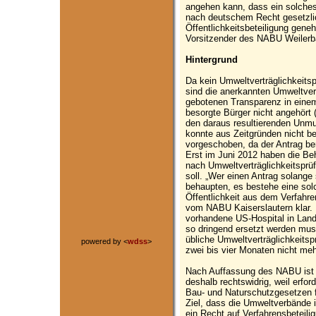
angehen kann, dass ein solche
nach deutschem Recht gesetzli
Öffentlichkeitsbeteiligung geneh
Vorsitzender des NABU Weilerb
Hintergrund
Da kein Umweltverträglichkeitsp
sind die anerkannten Umweltverb
gebotenen Transparenz in eine
besorgte Bürger nicht angehört 
den daraus resultierenden Unmut)
konnte aus Zeitgründen nicht bet
vorgeschoben, da der Antrag be
Erst im Juni 2012 haben die Be
nach Umweltverträglichkeitspr
soll. „Wer einen Antrag solange 
behaupten, es bestehe eine solc
Öffentlichkeit aus dem Verfahre
vom NABU Kaiserslautern klar. 
vorhandene US-Hospital in Lands
so dringend ersetzt werden mu
übliche Umweltverträglichkeitspr
powered by <
wdss
>
zwei bis vier Monaten nicht meh
Nach Auffassung des NABU ist
deshalb rechtswidrig, weil erf
Bau- und Naturschutzgesetzen f
Ziel, dass die Umweltverbände 
ein Recht auf Verfahrensbeteil