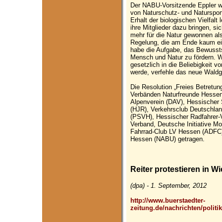
Der NABU-Vorsitzende Eppler w
von Naturschutz- und Naturspor
Erhalt der biologischen Vielfal
ihre Mitglieder dazu bringen, si
mehr für die Natur gewonnen als
Regelung, die am Ende kaum ei
habe die Aufgabe, das Bewussts
Mensch und Natur zu fördern. W
gesetzlich in die Beliebigkeit 
werde, verfehle das neue Wald
Die Resolution „Freies Betretun
Verbänden Naturfreunde Hesse
Alpenverein (DAV), Hessischer
(HJR), Verkehrsclub Deutschla
(PSVH), Hessischer Radfahrer-V
Verband, Deutsche Initiative M
Fahrrad-Club LV Hessen (ADFC
Hessen (NABU) getragen.
Reiter protestieren in 
(dpa) - 1. September, 2012
http://www.buerstaedter-
zeitung.de/nachrichten/polit