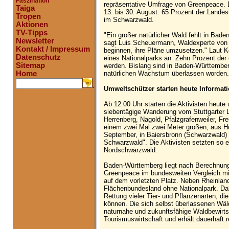
Faszination
repräsentative Umfrage von Greenpeace. 
Taiga
13. bis 30. August. 65 Prozent der Landes
Tropen
im Schwarzwald.
Aktionen
TV-Tipps
"Ein großer natürlicher Wald fehlt in Bad
Newsletter
sagt Luis Scheuermann, Waldexperte von 
Kontakt / Impressum
beginnen, ihre Pläne umzusetzen." Laut Ko
Datenschutz
eines Nationalparks an. Zehn Prozent der
Sitemap
werden. Bislang sind in Baden-Württember
natürlichen Wachstum überlassen worden.
Home
.
Umweltschützer starten heute Informat
Ab 12.00 Uhr starten die Aktivisten heute 
siebentägige Wanderung vom Stuttgarter L
Herrenberg, Nagold, Pfalzgrafenweiler, Fr
einem zwei Mal zwei Meter großen, aus Ho
September, in Baiersbronn (Schwarzwald) 
Schwarzwald". Die Aktivisten setzten so e
Nordschwarzwald.
Baden-Württemberg liegt nach Berechnun
Greenpeace im bundesweiten Vergleich mi
auf dem vorletzten Platz. Neben Rheinlan
Flächenbundesland ohne Nationalpark. Dabe
Rettung vieler Tier- und Pflanzenarten, die
können. Die sich selbst überlassenen Wäld
naturnahe und zukunftsfähige Waldbewirtsch
Tourismuswirtschaft und erhält dauerhaft r