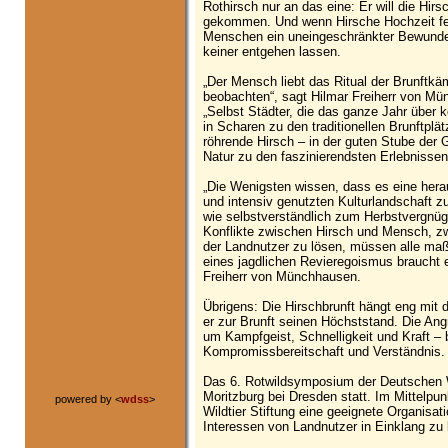
Rothirsch nur an das eine: Er will die Hir
gekommen. Und wenn Hirsche Hochzeit fe
Menschen ein uneingeschränkter Bewunder
keiner entgehen lassen.
„Der Mensch liebt das Ritual der Brunftk
beobachten“, sagt Hilmar Freiherr von Mü
„Selbst Städter, die das ganze Jahr über 
in Scharen zu den traditionellen Brunftplät
röhrende Hirsch – in der guten Stube der Gr
Natur zu den faszinierendsten Erlebnissen
„Die Wenigsten wissen, dass es eine herau
und intensiv genutzten Kulturlandschaft 
wie selbstverständlich zum Herbstvergnü
Konflikte zwischen Hirsch und Mensch, z
der Landnutzer zu lösen, müssen alle maß
eines jagdlichen Revieregoismus braucht 
Freiherr von Münchhausen.
Übrigens: Die Hirschbrunft hängt eng mit
er zur Brunft seinen Höchststand. Die Angr
um Kampfgeist, Schnelligkeit und Kraft 
Kompromissbereitschaft und Verständnis.
Das 6. Rotwildsymposium der Deutschen Wil
Moritzburg bei Dresden statt. Im Mittelpu
powered by <
wdss
>
Wildtier Stiftung eine geeignete Organisa
Interessen von Landnutzer in Einklang zu 