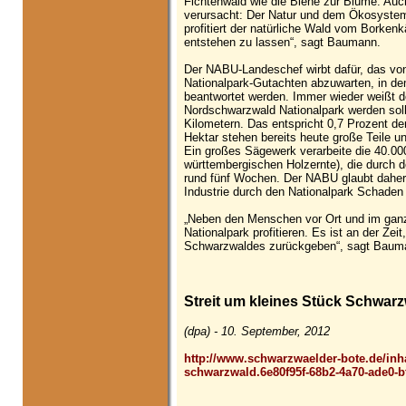
Fichtenwald wie die Biene zur Blume. Au
verursacht: Der Natur und dem Ökosystem 
profitiert der natürliche Wald vom Borkenkäf
entstehen zu lassen“, sagt Baumann.
Der NABU-Landeschef wirbt dafür, das von
Nationalpark-Gutachten abzuwarten, in 
beantwortet werden. Immer wieder weißt 
Nordschwarzwald Nationalpark werden soll,
Kilometern. Das entspricht 0,7 Prozent d
Hektar stehen bereits heute große Teile 
Ein großes Sägewerk verarbeite die 40.00
württembergischen Holzernte), die durch d
rund fünf Wochen. Der NABU glaubt daher
Industrie durch den Nationalpark Schaden
„Neben den Menschen vor Ort und im ganze
Nationalpark profitieren. Es ist an der Zei
Schwarzwaldes zurückgeben“, sagt Baum
Streit um kleines Stück Schwar
(dpa) - 10. September, 2012
http://www.schwarzwaelder-bote.de/inha
schwarzwald.6e80f95f-68b2-4a70-ade0-