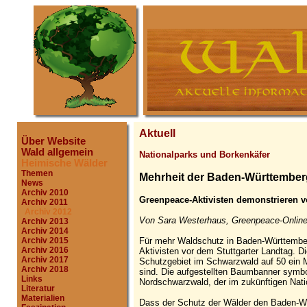
Aktuell
Über Website
Wald allgemein
Nationalparks und Borkenkäfer
Heimische Wälder
Themen
Mehrheit der Baden-Württember
News
Archiv 2010
Greenpeace-Aktivisten demonstrieren v
Archiv 2011
Archiv 2012
Von Sara Westerhaus, Greenpeace-Online
Archiv 2013
Archiv 2014
Für mehr Waldschutz in Baden-Württember
Archiv 2015
Archiv 2016
Aktivisten vor dem Stuttgarter Landtag. Di
Archiv 2017
Schutzgebiet im Schwarzwald auf 50 ein 
Archiv 2018
sind. Die aufgestellten Baumbanner symbo
Links
Nordschwarzwald, der im zukünftigen Nati
Literatur
Materialien
Dass der Schutz der Wälder den Baden-Wür