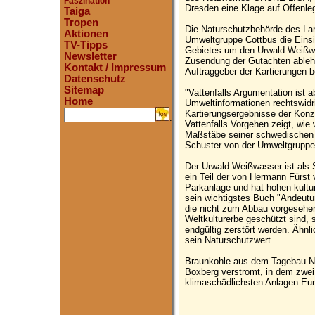
Faszination
Dresden eine Klage auf Offenleg
Taiga
Tropen
Die Naturschutzbehörde des Lan
Aktionen
Umweltgruppe Cottbus die Einsi
TV-Tipps
Gebietes um den Urwald Weißwas
Newsletter
Zusendung der Gutachten ablehn
Kontakt / Impressum
Auftraggeber der Kartierungen b
Datenschutz
Sitemap
"Vattenfalls Argumentation ist a
Home
Umweltinformationen rechtswidr
Kartierungsergebnisse der Konz
.
Vattenfalls Vorgehen zeigt, wie
Maßstäbe seiner schwedischen 
Schuster von der Umweltgruppe
Der Urwald Weißwasser ist als
ein Teil der von Hermann Fürs
Parkanlage und hat hohen kultur
sein wichtigstes Buch "Andeutu
die nicht zum Abbau vorgesehe
Weltkulturerbe geschützt sind, 
endgültig zerstört werden. Ähnli
sein Naturschutzwert.
Braunkohle aus dem Tagebau No
Boxberg verstromt, in dem zwei
klimaschädlichsten Anlagen Eu