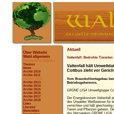
Aktuell
Über Website
Wald allgemein
Vattenfall: Bedrohte Tierarte
Heimische Wälder
Themen
Vattenfall hält Umweltd
News
Cottbus zieht vor Gerich
Archiv 2010
Archiv 2011
Vom Braunkohlentagebau bedr
Archiv 2012
Archiv 2013
Betriebsgeheimnis.
Archiv 2014
Archiv 2015
GRÜNE LIGA Umweltgruppe Cott
Archiv 2016
Archiv 2017
Der Energiekonzern Vattenfall 
Archiv 2018
des Urwaldes Weißwasser für e
Links
vernichten und hält gleichzeitig
Literatur
Tieren und Pflanzen geheim. Di
Materialien
des Netzwerkes GRÜNE LIGA, h