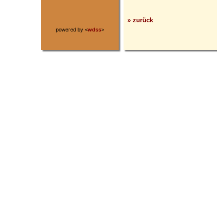
» zurück
powered by <
wdss
>