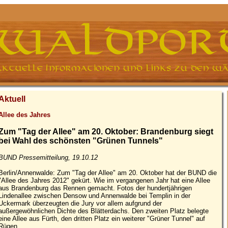
Aktuell
Allee des Jahres
Zum "Tag der Allee" am 20. Oktober: Brandenburg siegt
bei Wahl des schönsten "Grünen Tunnels"
BUND Pressemitteilung, 19.10.12
Berlin/Annenwalde: Zum "Tag der Allee" am 20. Oktober hat der BUND die
"Allee des Jahres 2012" gekürt. Wie im vergangenen Jahr hat eine Allee
aus Brandenburg das Rennen gemacht. Fotos der hundertjährigen
Lindenallee zwischen Densow und Annenwalde bei Templin in der
Uckermark überzeugten die Jury vor allem aufgrund der
außergewöhnlichen Dichte des Blätterdachs. Den zweiten Platz belegte
eine Allee aus Fürth, den dritten Platz ein weiterer "Grüner Tunnel" auf
Rügen.