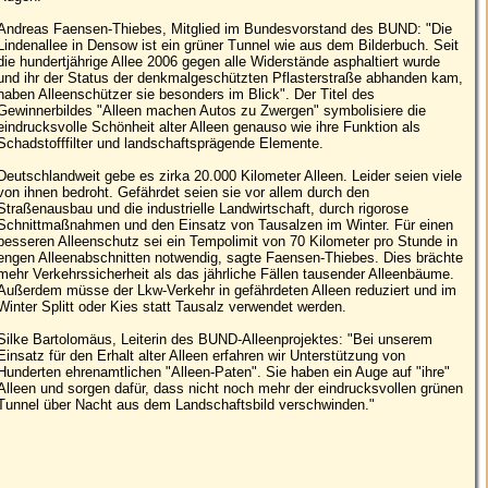
Andreas Faensen-Thiebes, Mitglied im Bundesvorstand des BUND: "Die
Lindenallee in Densow ist ein grüner Tunnel wie aus dem Bilderbuch. Seit
die hundertjährige Allee 2006 gegen alle Widerstände asphaltiert wurde
und ihr der Status der denkmalgeschützten Pflasterstraße abhanden kam,
haben Alleenschützer sie besonders im Blick". Der Titel des
Gewinnerbildes "Alleen machen Autos zu Zwergen" symbolisiere die
eindrucksvolle Schönheit alter Alleen genauso wie ihre Funktion als
Schadstofffilter und landschaftsprägende Elemente.
Deutschlandweit gebe es zirka 20.000 Kilometer Alleen. Leider seien viele
von ihnen bedroht. Gefährdet seien sie vor allem durch den
Straßenausbau und die industrielle Landwirtschaft, durch rigorose
Schnittmaßnahmen und den Einsatz von Tausalzen im Winter. Für einen
besseren Alleenschutz sei ein Tempolimit von 70 Kilometer pro Stunde in
engen Alleenabschnitten notwendig, sagte Faensen-Thiebes. Dies brächte
mehr Verkehrssicherheit als das jährliche Fällen tausender Alleenbäume.
Außerdem müsse der Lkw-Verkehr in gefährdeten Alleen reduziert und im
Winter Splitt oder Kies statt Tausalz verwendet werden.
Silke Bartolomäus, Leiterin des BUND-Alleenprojektes: "Bei unserem
Einsatz für den Erhalt alter Alleen erfahren wir Unterstützung von
Hunderten ehrenamtlichen "Alleen-Paten". Sie haben ein Auge auf "ihre"
Alleen und sorgen dafür, dass nicht noch mehr der eindrucksvollen grünen
Tunnel über Nacht aus dem Landschaftsbild verschwinden."