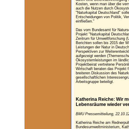
Kosten, wenn man über die ve
auch die Nutzen durch Ökosystem
"Naturkapital Deutschland" soll
Entscheidungen von Politik, V
einfließen."
Das vom Bundesamt für Natursc
Projekt "Naturkapital Deutschl
Zentrum für Umweltforschung (U
Berichten sollen bis 2015 der 
Leistungen der Natur in Deuts
Perspektiven zur Weiterentwick
aufgezeigt werden (Themenschw
Ökosystemleistungen im ländli
Projektbeirat vertretene Persö
Wirtschaft beraten das Projekt 
breiteren Diskussion des Naturk
gesellschaftlichen Interessengr
Arbeitsgruppe beteiligt.
Katherina Reiche: Wir m
Lebensräume wieder ve
BMU Pressemitteilung, 22.10.1
Katherina Reiche am Rednerpult
Bundesumweltministerium, Kathe