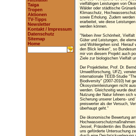
Faszination
vielfältigen Leistungen von Ök
Taiga
Wälder oder städtische Grünanl
Tropen
Klimaschutz, Hochwasserschutz
Aktionen
sowie Erholung. Zudem werden
TV-Tipps
erarbeitet, wie diese Leistungen
Newsletter
werden können.
Kontakt / Impressum
Datenschutz
"Neben ihrer Schönheit, Vielfalt 
Sitemap
Güter und Leistungen, die elem
Home
und Wohlergehen sind. Hierauf w
den Blick lenken", so Bundesumw
.
mir von diesem Projekt auch pos
Ziele zur biologischen Vielfalt
Der Projektleiter, Prof. Dr. Be
Umweltforschung, UFZ), verwies 
internationale TEEB-Studie "T
Biodiversity" (2007-2010) hat g
Ökosystemleistungen nicht ausr
werden. Gleichzeitig wurde deut
Nutzung der Natur lohnen sich v
Sicherung unserer Lebens- und W
preiswerter als der Versuch, V
überhaupt geht."
Die ökonomische Bewertung am B
Hochwasserschutzmaßnahmen an 
Jessel, Präsidentin des Bundes
uns geförderte Untersuchung zei
durch eine Deichrückverlegung 