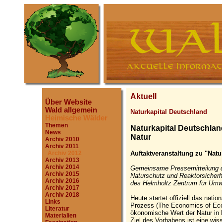
Aktuell
Über Website
Wald allgemein
Naturkapital Deutschland
Heimische Wälder
Themen
Naturkapital Deutschlan
News
Natur
Archiv 2010
Archiv 2011
Auftaktveranstaltung zu "Nat
Archiv 2012
Archiv 2013
Archiv 2014
Gemeinsame Pressemitteilung d
Archiv 2015
Naturschutz und Reaktorsicherh
Archiv 2016
des Helmholtz Zentrum für Umw
Archiv 2017
Archiv 2018
Heute startet offiziell das nati
Links
Prozess (The Economics of Eco
Literatur
ökonomische Wert der Natur in 
Materialien
Ziel des Vorhabens ist eine wis