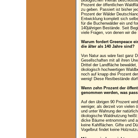
biologischen Vielfalt beschlosse
Prozent der öffentlichen Waldfl
zu geben. Passiert ist bisher je
Prozent der Wälder Deutschlands
Entwicklung komplett sich selbs
für die Buchenwälder ein und fo
140jährigen Bestände. Seit Beg
viele Fragen, von denen wir die
Warum fordert Greenpeace ei
die älter als 140 Jahre sind?
Von Natur aus wäre fast ganz D
Gesellschaften mit all ihren Urwa
Drittel der Landfläche bewaldet
ökologisch hochwertigen Waldbe
noch auf knapp drei Prozent de
wenig! Diese Restbestände dürf
Wenn zehn Prozent der öffent
genommen werden, was passie
Auf den übrigen 90 Prozent wird 
weniger, als derzeit von vielen ö
und unter Wahrung der natürlic
ökologische Waldnutzung heißt:
dicke Bäume entnommen und a
keine Kahlflächen. Gifte und D
Vogelbrut findet keine Holznutzu