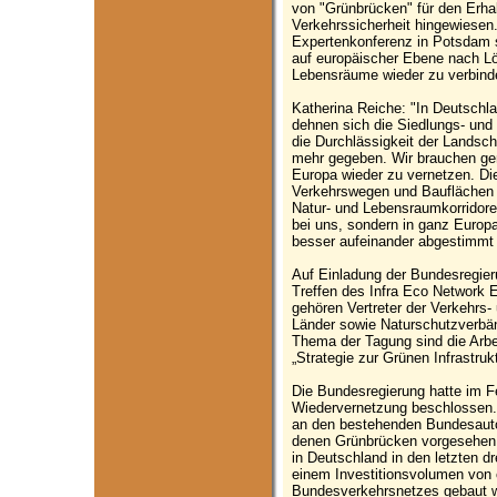
von "Grünbrücken" für den Erhalt
Verkehrssicherheit hingewiesen.
Expertenkonferenz in Potsdam s
auf europäischer Ebene nach L
Lebensräume wieder zu verbind
Katherina Reiche: "In Deutschl
dehnen sich die Siedlungs- und 
die Durchlässigkeit der Landscha
mehr gegeben. Wir brauchen g
Europa wieder zu vernetzen. Die
Verkehrswegen und Bauflächen m
Natur- und Lebensraumkorridore
bei uns, sondern in ganz Europa
besser aufeinander abgestimmt 
Auf Einladung der Bundesregier
Treffen des Infra Eco Network 
gehören Vertreter der Verkehrs
Länder sowie Naturschutzverbän
Thema der Tagung sind die Arb
„Strategie zur Grünen Infrastrukt
Die Bundesregierung hatte im 
Wiedervernetzung beschlossen.
an den bestehenden Bundesaut
denen Grünbrücken vorgesehen s
in Deutschland in den letzten d
einem Investitionsvolumen von 
Bundesverkehrsnetzes gebaut w