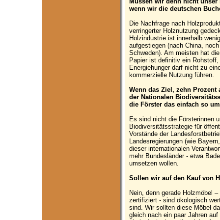
Müssen wir denn nicht unser 
wenn wir die deutschen Buch
Die Nachfrage nach Holzprodukt
verringerter Holznutzung gedec
Holzindustrie ist innerhalb wen
aufgestiegen (nach China, noch
Schweden). Am meisten hat die P
Papier ist definitiv ein Rohstoff
Energiehunger darf nicht zu ein
kommerzielle Nutzung führen.
Wenn das Ziel, zehn Prozent
der Nationalen Biodiversitäts
die Förster das einfach so u
Es sind nicht die Försterinnen u
Biodiversitätsstrategie für öff
Vorstände der Landesforstbetrie
Landesregierungen (wie Bayern,
dieser internationalen Verantwor
mehr Bundesländer - etwa Baden
umsetzen wollen.
Sollen wir auf den Kauf von 
Nein, denn gerade Holzmöbel – 
zertifiziert - sind ökologisch we
sind. Wir sollten diese Möbel d
gleich nach ein paar Jahren au