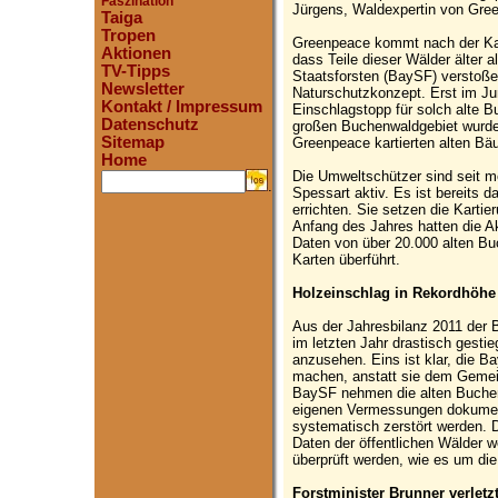
Faszination
Jürgens, Waldexpertin von Gre
Taiga
Tropen
Greenpeace kommt nach der Kar
Aktionen
dass Teile dieser Wälder älter 
TV-Tipps
Staatsforsten (BaySF) verstoße
Newsletter
Naturschutzkonzept. Erst im Jun
Kontakt / Impressum
Einschlagstopp für solch alte 
Datenschutz
großen Buchenwaldgebiet wurde
Sitemap
Greenpeace kartierten alten Bäu
Home
Die Umweltschützer sind seit 
.
Spessart aktiv. Es ist bereits 
errichten. Sie setzen die Kartie
Anfang des Jahres hatten die Ak
Daten von über 20.000 alten Buc
Karten überführt.
Holzeinschlag in Rekordhöhe
Aus der Jahresbilanz 2011 der 
im letzten Jahr drastisch gestie
anzusehen. Eins ist klar, die B
machen, anstatt sie dem Geme
BaySF nehmen die alten Buchen
eigenen Vermessungen dokument
systematisch zerstört werden. D
Daten der öffentlichen Wälder w
überprüft werden, wie es um die 
Forstminister Brunner verletzt