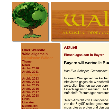
Aktuell
Über Website
Wald allgemein
Einschlagsaison in Bayern
Heimische Wälder
Themen
Bayern will wertvolle B
News
Archiv 2010
Von Eva Schaper, Greenpeace-O
Archiv 2011
Archiv 2012
In einem Waldgebiet bei Aschaf
Archiv 2013
Aktivisten gegen die wirtschaft
Archiv 2014
wertvollen Buchen wurden bereit
Archiv 2015
Archiv 2016
Einschlagsaison markiert. Die U
Archiv 2017
Aufschrift "Motorsägen verboten
Archiv 2018
Links
"Nach Ansicht von Greenpeace v
Literatur
von der BaySF selbst gesetzten 
Materialien
muss dieses prüfen und den ge