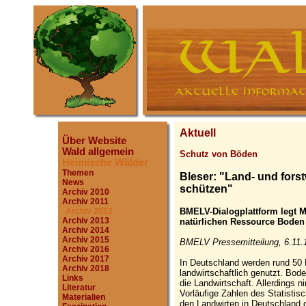
Aktuell
Über Website
Wald allgemein
Schutz von Böden
Heimische Wälder
Themen
Bleser: "Land- und forst
News
schützen"
Archiv 2010
Archiv 2011
BMELV-Dialogplattform legt
Archiv 2012
Archiv 2013
natürlichen Ressource Boden 
Archiv 2014
Archiv 2015
BMELV Pressemitteilung, 6.11.
Archiv 2016
Archiv 2017
In Deutschland werden rund 50
Archiv 2018
landwirtschaftlich genutzt. Bode
Links
die Landwirtschaft. Allerdings n
Literatur
Vorläufige Zahlen des Statist
Materialien
den Landwirten in Deutschland d