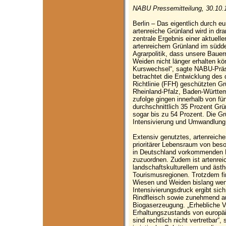
NABU Pressemitteilung, 30.10.
Berlin – Das eigentlich durch e
artenreiche Grünland wird in d
zentrale Ergebnis einer aktuell
artenreichem Grünland im südde
Agrarpolitik, dass unsere Baue
Weiden nicht länger erhalten kö
Kurswechsel“, sagte NABU-Präs
betrachtet die Entwicklung des 
Richtlinie (FFH) geschützten G
Rheinland-Pfalz, Baden-Württe
zufolge gingen innerhalb von fü
durchschnittlich 35 Prozent Grü
sogar bis zu 54 Prozent. Die Grü
Intensivierung und Umwandlung 
Extensiv genutztes, artenreiche
prioritärer Lebensraum von bes
in Deutschland vorkommenden P
zuzuordnen. Zudem ist artenre
landschaftskulturellem und äst
Tourismusregionen. Trotzdem fi
Wiesen und Weiden bislang wen
Intensivierungsdruck ergibt sich
Rindfleisch sowie zunehmend a
Biogaserzeugung. „Erhebliche 
Erhaltungszustands von europä
sind rechtlich nicht vertretbar