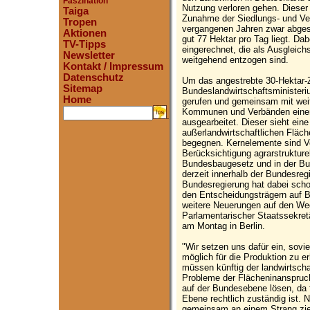
Faszination
Nutzung verloren gehen. Dieser
Taiga
Zunahme der Siedlungs- und Ver
Tropen
vergangenen Jahren zwar abges
Aktionen
gut 77 Hektar pro Tag liegt. Dab
TV-Tipps
eingerechnet, die als Ausgleich
Newsletter
weitgehend entzogen sind.
Kontakt / Impressum
Datenschutz
Um das angestrebte 30-Hektar-Zi
Sitemap
Bundeslandwirtschaftsministeri
Home
gerufen und gemeinsam mit weit
Kommunen und Verbänden einen
.
ausgearbeitet. Dieser sieht ein
außerlandwirtschaftlichen Flä
begegnen. Kernelemente sind Vo
Berücksichtigung agrarstrukturel
Bundesbaugesetz und in der B
derzeit innerhalb der Bundesre
Bundesregierung hat dabei scho
den Entscheidungsträgern auf
weitere Neuerungen auf den Weg
Parlamentarischer Staatssekretä
am Montag in Berlin.
"Wir setzen uns dafür ein, sovie
möglich für die Produktion zu e
müssen künftig der landwirtscha
Probleme der Flächeninanspruch
auf der Bundesebene lösen, da 
Ebene rechtlich zuständig ist. N
gemeinsam an einem Strang zie