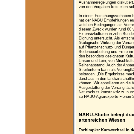
Ausnahmeregelungen diskutiert, 
von den Vorgaben freistellen sol
In einem Forschungsvorhaben f
hat der NABU Empfehlungen erar
welchen Bedingungen als Vorra
diesem Zweck wurden rund 80 v
Extensivkulturen in zehn Bundes
Eignung untersucht. Als entsc
ökologische Wirkung der Vorrang
auf Pflanzenschutz- und Düngemi
Bodenbearbeitung und Ernte im Z
den besonders geeigneten Kult
Linsen und Lein, von Mischkult
Reihenabstand. Auch der Anbau 
Streifenform kann als Vorrangf
beitragen. „Die Ergebnisse mach
durchaus in den landwirtschaftli
können. Wir appellieren an die A
Ausgestaltung der Vorrangfläch
Naturschutz konstruktiv zu nut
so NABU-Agrarexperte Florian 
NABU-Studie belegt dr
artenreichen Wiesen
Tschimpke: Kurswechsel in der