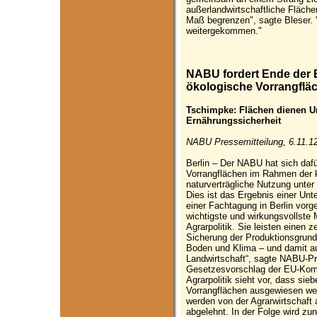
außerlandwirtschaftliche Fläch
Maß begrenzen", sagte Bleser. "
weitergekommen."
NABU fordert Ende der
ökologische Vorrangflä
Tschimpke: Flächen dienen Um
Ernährungssicherheit
NABU Pressemitteilung, 6.11.1
Berlin – Der NABU hat sich daf
Vorrangflächen im Rahmen der k
naturverträgliche Nutzung unte
Dies ist das Ergebnis einer Unt
einer Fachtagung in Berlin vorge
wichtigste und wirkungsvollste
Agrarpolitik. Sie leisten einen z
Sicherung der Produktionsgrun
Boden und Klima – und damit a
Landwirtschaft“, sagte NABU-Pr
Gesetzesvorschlag der EU-Ko
Agrarpolitik sieht vor, dass sie
Vorrangflächen ausgewiesen wer
werden von der Agrarwirtschaft
abgelehnt. In der Folge wird z