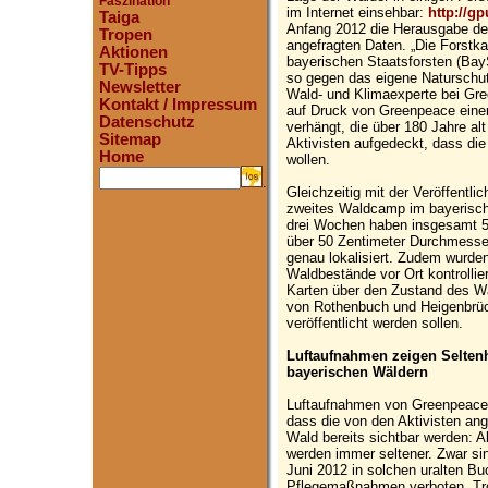
Faszination
im Internet einsehbar:
http://gp
Taiga
Anfang 2012 die Herausgabe de
Tropen
angefragten Daten. „Die Forstk
Aktionen
bayerischen Staatsforsten (Bay
TV-Tipps
so gegen das eigene Naturschut
Newsletter
Wald- und Klimaexperte bei Gre
Kontakt / Impressum
auf Druck von Greenpeace einen
Datenschutz
verhängt, die über 180 Jahre al
Sitemap
Aktivisten aufgedeckt, dass d
Home
wollen.
.
Gleichzeitig mit der Veröffentl
zweites Waldcamp im bayerisc
drei Wochen haben insgesamt 
über 50 Zentimeter Durchmess
genau lokalisiert. Zudem wurde
Waldbestände vor Ort kontrollier
Karten über den Zustand des Wa
von Rothenbuch und Heigenbrü
veröffentlicht werden sollen.
Luftaufnahmen zeigen Seltenh
bayerischen Wäldern
Luftaufnahmen von Greenpeace
dass die von den Aktivisten an
Wald bereits sichtbar werden: 
werden immer seltener. Zwar s
Juni 2012 in solchen uralten B
Pflegemaßnahmen verboten. Tr