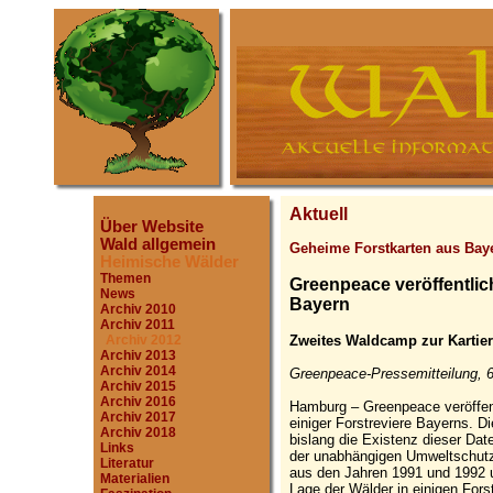
Aktuell
Über Website
Wald allgemein
Geheime Forstkarten aus Bay
Heimische Wälder
Themen
Greenpeace veröffentlic
News
Bayern
Archiv 2010
Archiv 2011
Zweites Waldcamp zur Kartie
Archiv 2012
Archiv 2013
Archiv 2014
Greenpeace-Pressemitteilung, 6
Archiv 2015
Archiv 2016
Hamburg – Greenpeace veröffent
Archiv 2017
einiger Forstreviere Bayerns. D
Archiv 2018
bislang die Existenz dieser Dat
Links
der unabhängigen Umweltschutz
Literatur
aus den Jahren 1991 und 1992 un
Materialien
Lage der Wälder in einigen Fors