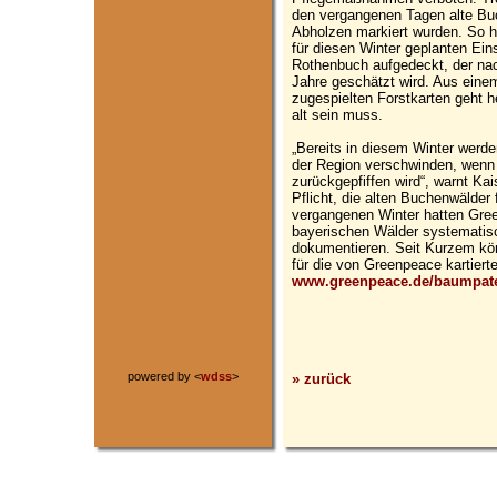
den vergangenen Tagen alte Bu
Abholzen markiert wurden. So h
für diesen Winter geplanten Ei
Rothenbuch aufgedeckt, der n
Jahre geschätzt wird. Aus eine
zugespielten Forstkarten geht 
alt sein muss.
„Bereits in diesem Winter werd
der Region verschwinden, wenn 
zurückgepfiffen wird“, warnt Kai
Pflicht, die alten Buchenwälder 
vergangenen Winter hatten Gree
bayerischen Wälder systematisc
dokumentieren. Seit Kurzem kö
für die von Greenpeace kartier
www.greenpeace.de/baumpat
powered by <
wdss
>
» zurück