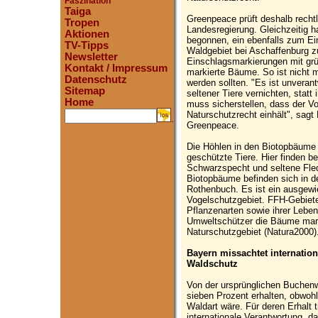
Faszination
Taiga
Greenpeace prüft deshalb rechtl
Tropen
Landesregierung. Gleichzeitig 
Aktionen
begonnen, ein ebenfalls zum Ei
TV-Tipps
Waldgebiet bei Aschaffenburg z
Newsletter
Einschlagsmarkierungen mit grü
Kontakt / Impressum
markierte Bäume. So ist nicht 
Datenschutz
werden sollten. "Es ist unveran
Sitemap
seltener Tiere vernichten, stat
Home
muss sicherstellen, dass der Vo
Naturschutzrecht einhält", sag
.
Greenpeace.
Die Höhlen in den Biotopbäume b
geschützte Tiere. Hier finden b
Schwarzspecht und seltene Fled
Biotopbäume befinden sich in de
Rothenbuch. Es ist ein ausgew
Vogelschutzgebiet. FFH-Gebiete
Pflanzenarten sowie ihrer Lebe
Umweltschützer die Bäume marki
Naturschutzgebiet (Natura2000)
Bayern missachtet internatio
Waldschutz
Von der ursprünglichen Buchenw
sieben Prozent erhalten, obwohl
Waldart wäre. Für deren Erhalt 
internationale Verantwortung, da