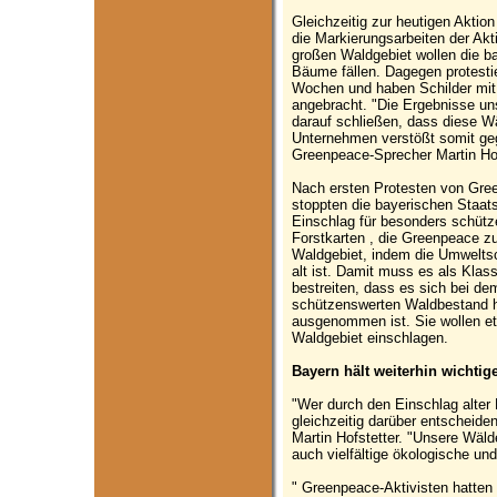
Gleichzeitig zur heutigen Aktio
die Markierungsarbeiten der Akt
großen Waldgebiet wollen die b
Bäume fällen. Dagegen protestie
Wochen und haben Schilder mit
angebracht. "Die Ergebnisse u
darauf schließen, dass diese Wä
Unternehmen verstößt somit ge
Greenpeace-Sprecher Martin Hof
Nach ersten Protesten von Gre
stoppten die bayerischen Staat
Einschlag für besonders schütz
Forstkarten , die Greenpeace z
Waldgebiet, indem die Umweltsc
alt ist. Damit muss es als Kla
bestreiten, dass es sich bei d
schützenswerten Waldbestand h
ausgenommen ist. Sie wollen e
Waldgebiet einschlagen.
Bayern hält weiterhin wichtig
"Wer durch den Einschlag alter 
gleichzeitig darüber entscheide
Martin Hofstetter. "Unsere Wäld
auch vielfältige ökologische un
" Greenpeace-Aktivisten hatten