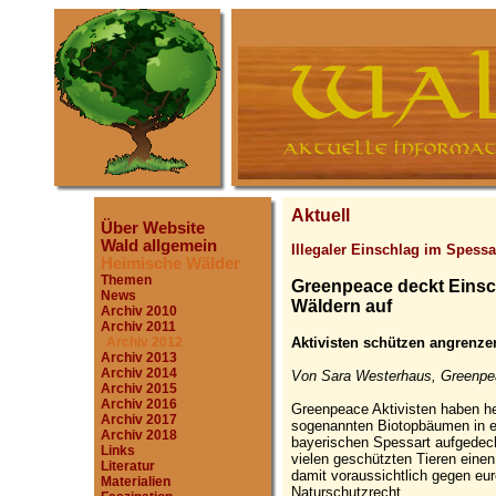
Aktuell
Über Website
Wald allgemein
Illegaler Einschlag im Spessa
Heimische Wälder
Themen
Greenpeace deckt Einsch
News
Wäldern auf
Archiv 2010
Archiv 2011
Aktivisten schützen angrenz
Archiv 2012
Archiv 2013
Archiv 2014
Von Sara Westerhaus, Greenpea
Archiv 2015
Archiv 2016
Greenpeace Aktivisten haben he
Archiv 2017
sogenannten Biotopbäumen in e
Archiv 2018
bayerischen Spessart aufgedeck
Links
vielen geschützten Tieren eine
Literatur
damit voraussichtlich gegen eu
Materialien
Naturschutzrecht.