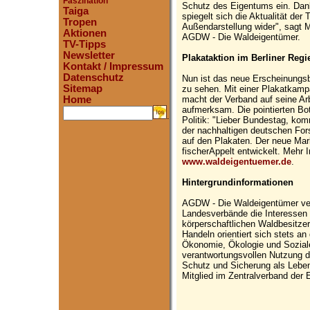
Faszination
Schutz des Eigentums ein. Dan
Taiga
spiegelt sich die Aktualität der
Tropen
Außendarstellung wider", sagt M
Aktionen
AGDW - Die Waldeigentümer.
TV-Tipps
Newsletter
Plakataktion im Berliner Regi
Kontakt / Impressum
Datenschutz
Nun ist das neue Erscheinungsb
Sitemap
zu sehen. Mit einer Plakatkampa
macht der Verband auf seine Ar
Home
aufmerksam. Die pointierten Bot
.
Politik: "Lieber Bundestag, komm
der nachhaltigen deutschen Forst
auf den Plakaten. Der neue Mar
fischerAppelt entwickelt. Mehr 
www.waldeigentuemer.de
.
Hintergrundinformationen
AGDW - Die Waldeigentümer vert
Landesverbände die Interessen d
körperschaftlichen Waldbesitze
Handeln orientiert sich stets an
Ökonomie, Ökologie und Soziale
verantwortungsvollen Nutzung 
Schutz und Sicherung als Leben
Mitglied im Zentralverband der