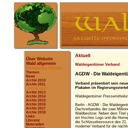
Aktuell
Über Website
Wald allgemein
Waldeigentümer Verband
Heimische Wälder
Themen
AGDW - Die Waldeigent
News
Archiv 2010
Verband präsentiert sein neu
Archiv 2011
Plakaten im Regierungsvierte
Archiv 2012
Archiv 2013
Waldeigentümer Pressemitteilun
Archiv 2014
Archiv 2015
Archiv 2016
Berlin - AGDW - Die Waldeigent
Archiv 2017
Dachverbandes der zwei Millio
Archiv 2018
Waldbesitzer. Neben dem Titel 
Links
ein frisches Logo und die Home
Literatur
die Schlüsselressource des 21.
Materialien
moderner Verband für die nachh