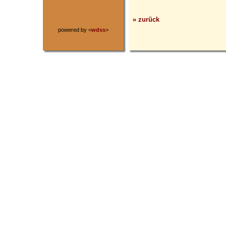
» zurück
powered by <
wdss
>