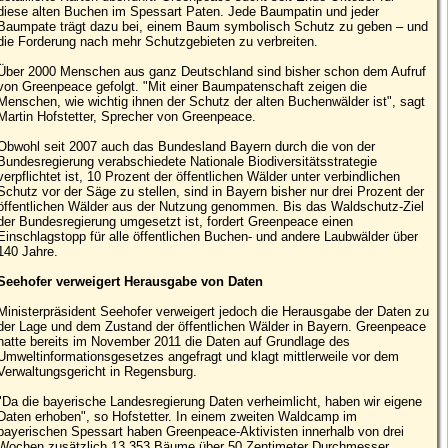
diese alten Buchen im Spessart Paten. Jede Baumpatin und jeder
Baumpate trägt dazu bei, einem Baum symbolisch Schutz zu geben – und
die Forderung nach mehr Schutzgebieten zu verbreiten.
Über 2000 Menschen aus ganz Deutschland sind bisher schon dem Aufruf
von Greenpeace gefolgt. "Mit einer Baumpatenschaft zeigen die
Menschen, wie wichtig ihnen der Schutz der alten Buchenwälder ist", sagt
Martin Hofstetter, Sprecher von Greenpeace.
Obwohl seit 2007 auch das Bundesland Bayern durch die von der
Bundesregierung verabschiedete Nationale Biodiversitätsstrategie
verpflichtet ist, 10 Prozent der öffentlichen Wälder unter verbindlichen
Schutz vor der Säge zu stellen, sind in Bayern bisher nur drei Prozent der
öffentlichen Wälder aus der Nutzung genommen. Bis das Waldschutz-Ziel
der Bundesregierung umgesetzt ist, fordert Greenpeace einen
Einschlagstopp für alle öffentlichen Buchen- und andere Laubwälder über
140 Jahre.
Seehofer verweigert Herausgabe von Daten
Ministerpräsident Seehofer verweigert jedoch die Herausgabe der Daten zu
der Lage und dem Zustand der öffentlichen Wälder in Bayern. Greenpeace
hatte bereits im November 2011 die Daten auf Grundlage des
Umweltinformationsgesetzes angefragt und klagt mittlerweile vor dem
Verwaltungsgericht in Regensburg.
"Da die bayerische Landesregierung Daten verheimlicht, haben wir eigene
Daten erhoben", so Hofstetter. In einem zweiten Waldcamp im
bayerischen Spessart haben Greenpeace-Aktivisten innerhalb von drei
Wochen zusätzlich 13.353 Bäume über 50 Zentimeter Durchmesser