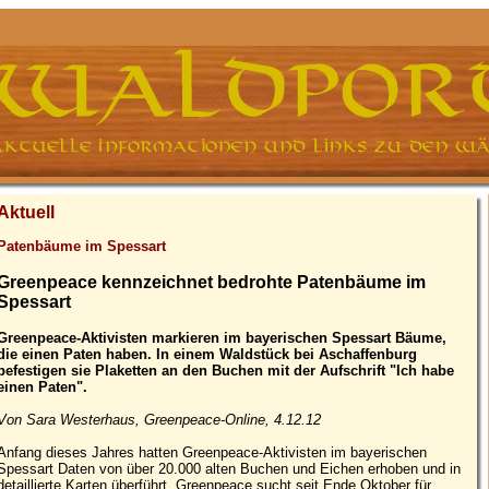
Aktuell
Patenbäume im Spessart
Greenpeace kennzeichnet bedrohte Patenbäume im
Spessart
Greenpeace-Aktivisten markieren im bayerischen Spessart Bäume,
die einen Paten haben. In einem Waldstück bei Aschaffenburg
befestigen sie Plaketten an den Buchen mit der Aufschrift "Ich habe
einen Paten".
Von Sara Westerhaus, Greenpeace-Online, 4.12.12
Anfang dieses Jahres hatten Greenpeace-Aktivisten im bayerischen
Spessart Daten von über 20.000 alten Buchen und Eichen erhoben und in
detaillierte Karten überführt. Greenpeace sucht seit Ende Oktober für