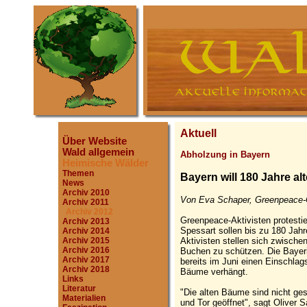
Aktuell
Über Website
Wald allgemein
Abholzung in Bayern
Heimische Wälder
Themen
Bayern will 180 Jahre alt
News
Archiv 2010
Von Eva Schaper, Greenpeace-O
Archiv 2011
Archiv 2012
Greenpeace-Aktivisten protesti
Archiv 2013
Spessart sollen bis zu 180 Jahr
Archiv 2014
Aktivisten stellen sich zwische
Archiv 2015
Archiv 2016
Buchen zu schützen. Die Bayer
Archiv 2017
bereits im Juni einen Einschlags
Archiv 2018
Bäume verhängt.
Links
Literatur
"Die alten Bäume sind nicht ges
Materialien
und Tor geöffnet", sagt Oliver 