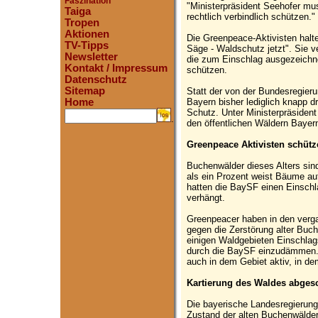
Faszination
"Ministerpräsident Seehofer mu
Taiga
rechtlich verbindlich schützen."
Tropen
Aktionen
Die Greenpeace-Aktivisten halt
TV-Tipps
Säge - Waldschutz jetzt". Sie 
Newsletter
die zum Einschlag ausgezeichn
Kontakt / Impressum
schützen.
Datenschutz
Sitemap
Statt der von der Bundesregieru
Bayern bisher lediglich knapp dr
Home
Schutz. Unter Ministerpräsident
.
den öffentlichen Wäldern Bayer
Greenpeace Aktivisten schüt
Buchenwälder dieses Alters sin
als ein Prozent weist Bäume auf,
hatten die BaySF einen Einschl
verhängt.
Greenpeacer haben in den verg
gegen die Zerstörung alter Buch
einigen Waldgebieten Einschla
durch die BaySF einzudämmen. 
auch in dem Gebiet aktiv, in dem
Kartierung des Waldes abges
Die bayerische Landesregierung
Zustand der alten Buchenwälde