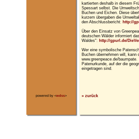
kartierten deshalb in diesem Fr
Spessart selbst. Die Umweltsch
Buchen und Eichen. Diese überfüh
kurzem übergaben die Umweltakt
den Abschlussbericht:
http://g
Über den Einsatz von Greenpea
deutschen Wälder informiert d
Waldes":
http://gpurl.de/Die
Wer eine symbolische Patenscha
Buchen übernehmen will, kann d
www.greenpeace.de/baumpate. 
Patenurkunde, auf der die geo
eingetragen sind.
» zurück
powered by <
wdss
>