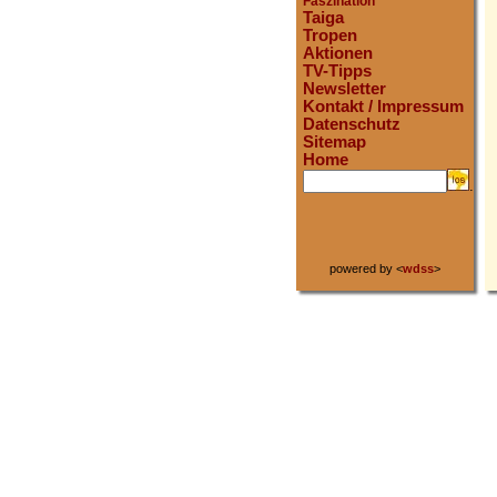
Faszination
Taiga
Tropen
Aktionen
TV-Tipps
Newsletter
Kontakt / Impressum
Datenschutz
Sitemap
Home
.
powered by <
wdss
>