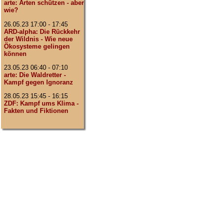
arte: Arten schützen - aber
wie?
26.05.23 17:00 - 17:45
ARD-alpha: Die Rückkehr
der Wildnis - Wie neue
Ökosysteme gelingen
können
23.05.23 06:40 - 07:10
arte: Die Waldretter -
Kampf gegen Ignoranz
28.05.23 15:45 - 16:15
ZDF: Kampf ums Klima -
Fakten und Fiktionen