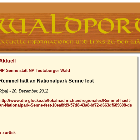
Aktuell
NP Senne statt NP Teutoburger Wald
Remmel hält an Nationalpark Senne fest
(dpa) - 20. Dezember, 2012
http://www.die-glocke.de/lokalnachrichten/regionales/Remmel-haelt-
an-Nationalpark-Senne-fest-10ea8fd9-57d8-43a8-bf72-d663df689608-ds
» zurück