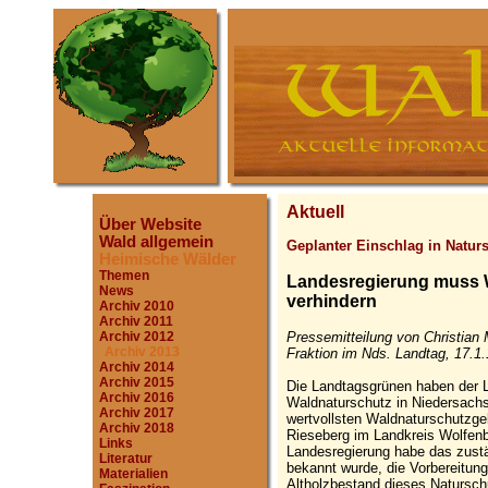
Aktuell
Über Website
Wald allgemein
Geplanter Einschlag in Natur
Heimische Wälder
Themen
Landesregierung muss W
News
verhindern
Archiv 2010
Archiv 2011
Pressemitteilung von Christi
Archiv 2012
Archiv 2013
Fraktion im Nds. Landtag, 17.1
Archiv 2014
Archiv 2015
Die Landtagsgrünen haben der 
Archiv 2016
Waldnaturschutz in Niedersach
Archiv 2017
wertvollsten Waldnaturschutzge
Archiv 2018
Rieseberg im Landkreis Wolfenbü
Links
Landesregierung habe das zustä
Literatur
bekannt wurde, die Vorbereitu
Materialien
Altholzbestand dieses Natursch