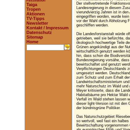
Faszination
Der stellvertretende Fraktionsv
Taiga
Landesregierung in diesem Zus
Tropen
vierundvierzig Jahren ist in de
Aktionen
eingegriffen worden, wurde kei
TV-Tipps
vor der Wahl durch Abholzung F
Newsletter
geschliffen werden.
Kontakt / Impressum
Datenschutz
Die Landesforstanstalt würde of
Sitemap
getrieben, weil sie befürchte,
Home
ökologisch hochwertige Teile d
Grünen angekündigt aus der N
.
wirtschaftlich genutzt werden kö
hin, dass schon die Biodiversitä
Bundesregierung vorsähe, dass 
bewirtschaftet und genutzt werde
Verpflichtungen Deutschlands zu
umgesetzt werden. Deutschland 
zum Schutz und zum Erhalt der
Landwirtschaftsministerium und 
mehr Naturschutz im Wald und
Meyer kritisierte, dass die Land
Habitatbäume pro Hektar Wald u
Verfall im Wald stehen lassen wo
dieser light-Version ist mit den
der bündnisgrüne Politiker.
Das Naturschutzgebiet Rieseber
so wertvoll, weil fast ein halbe
Bewirtschaftung vorgenommen w
als europäisches FFH- und Vog