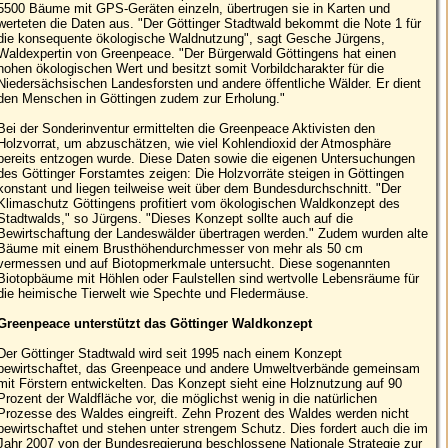
5500 Bäume mit GPS-Geräten einzeln, übertrugen sie in Karten und
werteten die Daten aus. "Der Göttinger Stadtwald bekommt die Note 1 für
die konsequente ökologische Waldnutzung", sagt Gesche Jürgens,
Waldexpertin von Greenpeace. "Der Bürgerwald Göttingens hat einen
hohen ökologischen Wert und besitzt somit Vorbildcharakter für die
Niedersächsischen Landesforsten und andere öffentliche Wälder. Er dient
den Menschen in Göttingen zudem zur Erholung."
Bei der Sonderinventur ermittelten die Greenpeace Aktivisten den
Holzvorrat, um abzuschätzen, wie viel Kohlendioxid der Atmosphäre
bereits entzogen wurde. Diese Daten sowie die eigenen Untersuchungen
des Göttinger Forstamtes zeigen: Die Holzvorräte steigen in Göttingen
konstant und liegen teilweise weit über dem Bundesdurchschnitt. "Der
Klimaschutz Göttingens profitiert vom ökologischen Waldkonzept des
Stadtwalds," so Jürgens. "Dieses Konzept sollte auch auf die
Bewirtschaftung der Landeswälder übertragen werden." Zudem wurden alte
Bäume mit einem Brusthöhendurchmesser von mehr als 50 cm
vermessen und auf Biotopmerkmale untersucht. Diese sogenannten
Biotopbäume mit Höhlen oder Faulstellen sind wertvolle Lebensräume für
die heimische Tierwelt wie Spechte und Fledermäuse.
Greenpeace unterstützt das Göttinger Waldkonzept
Der Göttinger Stadtwald wird seit 1995 nach einem Konzept
bewirtschaftet, das Greenpeace und andere Umweltverbände gemeinsam
mit Förstern entwickelten. Das Konzept sieht eine Holznutzung auf 90
Prozent der Waldfläche vor, die möglichst wenig in die natürlichen
Prozesse des Waldes eingreift. Zehn Prozent des Waldes werden nicht
bewirtschaftet und stehen unter strengem Schutz. Dies fordert auch die im
Jahr 2007 von der Bundesregierung beschlossene Nationale Strategie zur