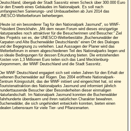
Deutschland, übergab der Stadt Sassnitz einen Scheck über 300.000 Euro
für den Erwerb eines Gebäudes im Nationalpark. Es soll nach
umfangreichen Sanierungs- und Umbauarbeiten ab Juni 2014 das
UNESCO-Welterbeforum beherbergen.
„Heute ist ein besonderer Tag für den Nationalpark Jasmund“, so WWF-
Präsident Drenckhahn. „Mit dem neuen Forum wird dieses einzigartige
Naturparadies noch attraktiver für die Besucherinnen und Besucher.“ Ziel
des Projekts sei es, der UNESCO-Welterbestätte „Buchenurwälder der
Karpaten und Alte Buchenwälder Deutschlands“ einen Ort des Dialoges
und der Begegnung zu verleihen. Laut Aussagen der Planer wird das
Welterbeforum in einem abgeschiedenen Teil des Nationalparks liegen und
so ideale Bedingungen für dessen Erkundung bieten. Die entstehenden
Kosten von 1,3 Millionen Euro teilen sich das Land Mecklenburg-
Vorpommern, der WWF Deutschland und die Stadt Sassnitz.
Der WWF Deutschland engagiert sich seit vielen Jahren für den Erhalt der
seltenen Buchenwälder auf Rügen. Das 2004 eröffnete Nationalpark-
Zentrum Königsstuhl, das der WWF initiiert und eingerichtet hat, ist eine
Touristenattraktion des Nationalparks Jasmund und informiert jährlich
hunderttausende Besucher über Besonderheiten dieser einmaligen
Naturlandschaft. Im Nationalpark Jasmund konnten die Buchenwälder
Jahrhunderte überdauern und ihren natürlichen Charakter bewahren.
Buchenwälder, die sich ungehindert entwickeln konnten, bieten einen
idealen Lebensraum für viele Tier- und Pflanzenarten.