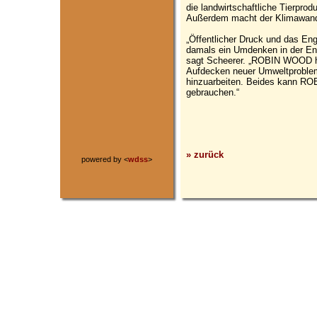
die landwirtschaftliche Tierprod
Außerdem macht der Klimawand
„Öffentlicher Druck und das
damals ein Umdenken in der Ene
sagt Scheerer. „ROBIN WOOD h
Aufdecken neuer Umweltproblem
hinzuarbeiten. Beides kann RO
gebrauchen.“
» zurück
powered by <
wdss
>