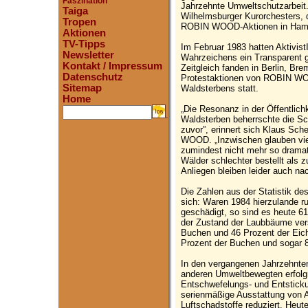
Faszination
Jahrzehnte Umweltschutzarbeit.
Taiga
Wilhelmsburger Kurorchesters, d
Tropen
ROBIN WOOD-Aktionen in Hambu
Aktionen
TV-Tipps
Im Februar 1983 hatten Aktivi
Newsletter
Wahrzeichens ein Transparent 
Kontakt / Impressum
Zeitgleich fanden in Berlin, Br
Datenschutz
Protestaktionen von ROBIN WO
Sitemap
Waldsterbens statt.
Home
„Die Resonanz in der Öffentlic
.
Waldsterben beherrschte die S
zuvor”, erinnert sich Klaus Sc
WOOD. „Inzwischen glauben viel
zumindest nicht mehr so dramati
Wälder schlechter bestellt als 
Anliegen bleiben leider auch na
Die Zahlen aus der Statistik de
sich: Waren 1984 hierzulande r
geschädigt, so sind es heute 6
der Zustand der Laubbäume vers
Buchen und 46 Prozent der Eic
Prozent der Buchen und sogar 8
In den vergangenen Jahrzehnt
anderen Umweltbewegten erfolgr
Entschwefelungs- und Entsticku
serienmäßige Ausstattung von A
Luftschadstoffe reduziert. Heu