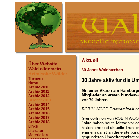
Aktuell
Über Website
Wald allgemein
30 Jahre Waldsterben
Heimische Wälder
Themen
30 Jahre aktiv für die U
News
Archiv 2010
Mit einer Aktion am Hamburg
Archiv 2011
Mitglieder an ersten bundesw
Archiv 2012
vor 30 Jahren
Archiv 2013
Archiv 2014
ROBIN WOOD Pressemitteilung
Archiv 2015
Archiv 2016
Archiv 2017
GründerInnen von ROBIN WOOD u
Archiv 2018
Jahre haben heute Mittag vor d
Links
historische und aktuelle Transp
Literatur
erinnern damit an die erste bun
Materialien
gegründeten Umweltorganisation 