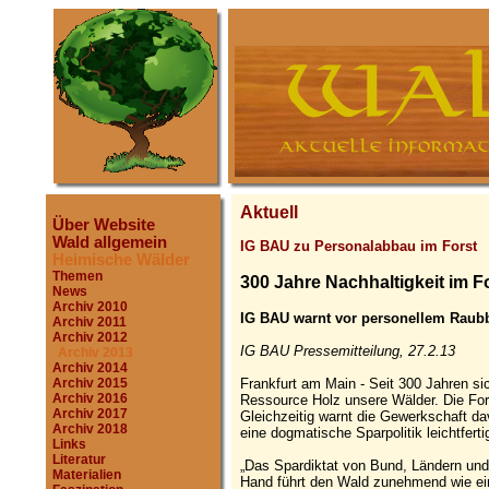
Aktuell
Über Website
Wald allgemein
IG BAU zu Personalabbau im Forst
Heimische Wälder
Themen
300 Jahre Nachhaltigkeit im F
News
Archiv 2010
IG BAU warnt vor personellem Raubb
Archiv 2011
Archiv 2012
IG BAU Pressemitteilung, 27.2.13
Archiv 2013
Archiv 2014
Frankfurt am Main - Seit 300 Jahren s
Archiv 2015
Archiv 2016
Ressource Holz unsere Wälder. Die For
Archiv 2017
Gleichzeitig warnt die Gewerkschaft da
Archiv 2018
eine dogmatische Sparpolitik leichtferti
Links
Literatur
„Das Spardiktat von Bund, Ländern und
Materialien
Hand führt den Wald zunehmend wie ei