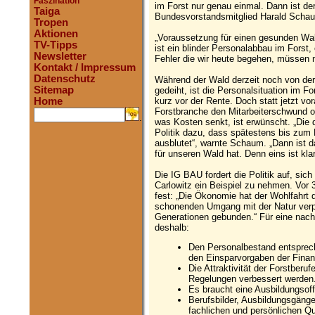
Faszination
im Forst nur genau einmal. Dann ist d
Taiga
Bundesvorstandsmitglied Harald Schaum
Tropen
Aktionen
„Voraussetzung für einen gesunden Wal
TV-Tipps
ist ein blinder Personalabbau im Forst,
Newsletter
Fehler die wir heute begehen, müssen 
Kontakt / Impressum
Datenschutz
Während der Wald derzeit noch von der
Sitemap
gedeiht, ist die Personalsituation im Fo
kurz vor der Rente. Doch statt jetzt 
Home
Forstbranche den Mitarbeiterschwund of
.
was Kosten senkt, ist erwünscht. „Die 
Politik dazu, dass spätestens bis zum
ausblutet“, warnte Schaum. „Dann ist 
für unseren Wald hat. Denn eins ist kla
Die IG BAU fordert die Politik auf, sic
Carlowitz ein Beispiel zu nehmen. Vor
fest: „Die Ökonomie hat der Wohlfahrt
schonenden Umgang mit der Natur verpfl
Generationen gebunden.“ Für eine nachh
deshalb:
Den Personalbestand entsprech
den Einsparvorgaben der Finan
Die Attraktivität der Forstber
Regelungen verbessert werden
Es braucht eine Ausbildungsof
Berufsbilder, Ausbildungsgänge
fachlichen und persönlichen Qu