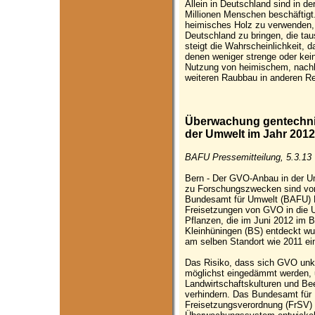
Allein in Deutschland sind in de
Millionen Menschen beschäftigt.
heimisches Holz zu verwenden,
Deutschland zu bringen, die tau
steigt die Wahrscheinlichkeit,
denen weniger strenge oder keine
Nutzung von heimischem, nachh
weiteren Raubbau in anderen Re
Überwachung gentechni
der Umwelt im Jahr 2012
BAFU Pressemitteilung, 5.3.13
Bern - Der GVO-Anbau in der Um
zu Forschungszwecken sind vom
Bundesamt für Umwelt (BAFU) K
Freisetzungen von GVO in die 
Pflanzen, die im Juni 2012 im 
Kleinhüningen (BS) entdeckt w
am selben Standort wie 2011 ei
Das Risiko, dass sich GVO unko
möglichst eingedämmt werden, 
Landwirtschafts­kulturen und Bee
verhindern. Das Bundesamt für 
Freisetzungsverordnung (FrSV)