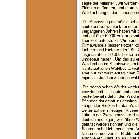
sagte der Minister. „Wir werde
Flächen aufforsten, und erstmal
Waldmehrung in den Landesentw
„Die Anpassung der sächsische
heute ein Schwerpunkt unserer Po
vergangenen Jahren haben wir 
und auf über 6 000 Hektar priva
finanziell unterstützt. Wir bra
Klimawandels besser trotzen kö
Fichten- und Kieferwälder.“ Bis 
insgesamt ca. 80 000 Hektar un
umgebaut haben. „Um das zu er
Waldumbau im Staatswald kontin
nichtstaatlichen Waldbesitz we
aber nur mit waldverträglichen
regionale Jagdkonzepte an wald
„Die sächsischen Wälder werden
bewirtschaftet – heute und auch 
beste Gewähr dafür, den Wald al
Pflanzen dauerhaft zu erhalten.
steigender Risiken für das Wa
weiter auf dem heutigen Niveau 
Jahr. In der Zwischenzeit wird d
deutlich ansteigen, weil ältere
genutzt werden können und di
Bäume mehr Licht benötigen. Au
Nutzungsreserven im Nichtstaats
erschließen. Dazu sollen unter 