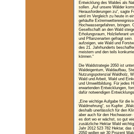
Entwicklung des Waldes als Nat
sollen. „Auf unsere Wälder ko
Herausforderungen zu“, sagte F
wird im Vergleich zu heute in 
gehäufte Extremwetterereigniss
Hochwassergefahren, bringen. G
Gesellschaft an den Wald steigen
Erholungsraum, Holzlieferant un
und Pflanzenarten gefragt sein. 
aufzeigen, wie Wald und Forstwi
des 21. Jahrhunderts beschaff
meistern und den teils konkurr
können.“
Die Waldstrategie 2050 ist unter
Waldeigentum, Waldaufbau, Stet
Nutzungspotenzial Waldholz, W
Wald und Arbeit, Wald und Ein
und Umweltbildung. Für jedes Ha
erwartenden Entwicklungen, form
dafür notwendigen Entwicklungs
„Eine wichtige Aufgabe für die
Waldmehrung“, so Kupfer. „Wald
deshalb unerlässlich für den K
aber auch für den Hochwasser-
es dort wo er wächst, so gut wi
zusätzliche Hektar Wald wichtig
Jahr 2012 523 782 Hektar, das s
2050 wollen wir 30 Prozent Wald