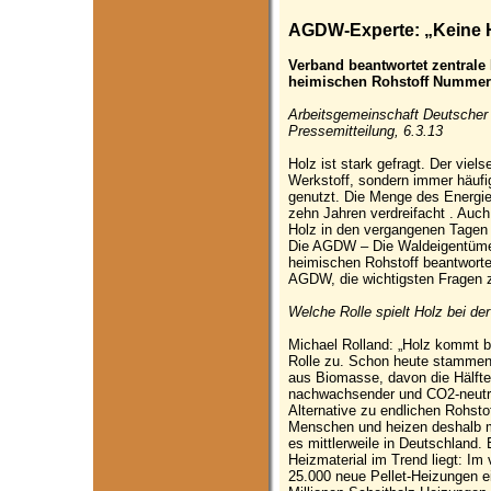
AGDW-Experte: „Keine H
Verband beantwortet zentrale
heimischen Rohstoff Nummer
Arbeitsgemeinschaft Deutsche
Pressemitteilung, 6.3.13
Holz ist stark gefragt. Der viels
Werkstoff, sondern immer häuf
genutzt. Die Menge des Energie
zehn Jahren verdreifacht . Au
Holz in den vergangenen Tagen k
Die AGDW – Die Waldeigentümer 
heimischen Rohstoff beantworte
AGDW, die wichtigsten Fragen z
Welche Rolle spielt Holz bei d
Michael Rolland: „Holz kommt b
Rolle zu. Schon heute stammen
aus Biomasse, davon die Hälfte
nachwachsender und CO2-neutral
Alternative zu endlichen Rohst
Menschen und heizen deshalb mi
es mittlerweile in Deutschland. 
Heizmaterial im Trend liegt: I
25.000 neue Pellet-Heizungen e