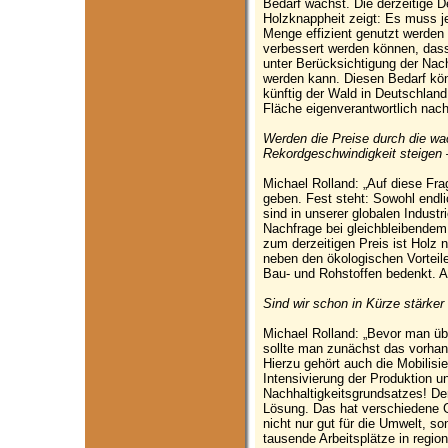
Bedarf wächst. Die derzeitige 
Holzknappheit zeigt: Es muss je
Menge effizient genutzt werde
verbessert werden können, das
unter Berücksichtigung der Nach
werden kann. Diesen Bedarf kön
künftig der Wald in Deutschlan
Fläche eigenverantwortlich nachh
Werden die Preise durch die w
Rekordgeschwindigkeit steigen 
Michael Rolland: „Auf diese Fra
geben. Fest steht: Sowohl end
sind in unserer globalen Indust
Nachfrage bei gleichbleibendem
zum derzeitigen Preis ist Holz 
neben den ökologischen Vorteil
Bau- und Rohstoffen bedenkt. A
Sind wir schon in Kürze stärke
Michael Rolland: „Bevor man üb
sollte man zunächst das vorhan
Hierzu gehört auch die Mobilisi
Intensivierung der Produktion un
Nachhaltigkeitsgrundsatzes! De
Lösung. Das hat verschiedene 
nicht nur gut für die Umwelt, s
tausende Arbeitsplätze in regio