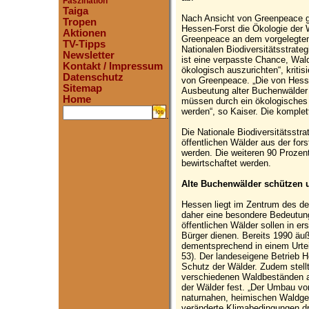
Faszination
Taiga
Nach Ansicht von Greenpeace g
Tropen
Hessen-Forst die Ökologie der
Aktionen
Greenpeace an dem vorgelegten 
TV-Tipps
Nationalen Biodiversitätsstrate
Newsletter
ist eine verpasste Chance, Wal
Kontakt / Impressum
ökologisch auszurichten“, kritis
Datenschutz
von Greenpeace. „Die von Hessen
Sitemap
Ausbeutung alter Buchenwälder 
Home
müssen durch ein ökologisches
werden“, so Kaiser. Die komplet
.
Die Nationale Biodiversitätsstra
öffentlichen Wälder aus der fo
werden. Die weiteren 90 Prozent
bewirtschaftet werden.
Alte Buchenwälder schützen u
Hessen liegt im Zentrum des d
daher eine besondere Bedeutung
öffentlichen Wälder sollen in er
Bürger dienen. Bereits 1990 äu
dementsprechend in einem Urtei
53). Der landeseigene Betrieb 
Schutz der Wälder. Zudem stell
verschiedenen Waldbeständen au
der Wälder fest. „Der Umbau von
naturnahen, heimischen Waldges
veränderte Klimabedingungen dr