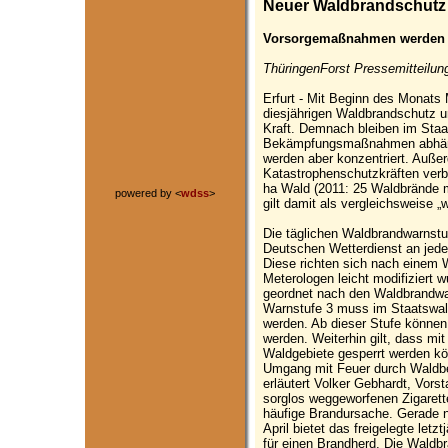
Neuer Waldbrandschutz 
Vorsorgemaßnahmen werden ko
ThüringenForst Pressemitteilung
Erfurt - Mit Beginn des Monats 
diesjährigen Waldbrandschutz u
Kraft. Demnach bleiben im Staa
Bekämpfungsmaßnahmen abhängi
werden aber konzentriert. Außer
Katastrophenschutzkräften verb
ha Wald (2011: 25 Waldbrände m
powered by <
wdss
>
gilt damit als vergleichsweise 
Die täglichen Waldbrandwarnstu
Deutschen Wetterdienst an jede
Diese richten sich nach einem 
Meterologen leicht modifizier
geordnet nach den Waldbrandwar
Warnstufe 3 muss im Staatswald 
werden. Ab dieser Stufe können 
werden. Weiterhin gilt, dass mi
Waldgebiete gesperrt werden kö
Umgang mit Feuer durch Waldbe
erläutert Volker Gebhardt, Vors
sorglos weggeworfenen Zigarette
häufige Brandursache. Gerade
April bietet das freigelegte let
für einen Brandherd. Die Waldbr