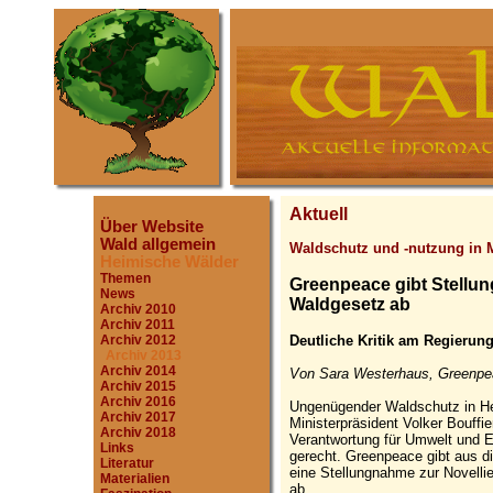
Aktuell
Über Website
Wald allgemein
Waldschutz und -nutzung in M
Heimische Wälder
Themen
Greenpeace gibt Stell
News
Waldgesetz ab
Archiv 2010
Archiv 2011
Deutliche Kritik am Regierun
Archiv 2012
Archiv 2013
Archiv 2014
Von Sara Westerhaus, Greenpea
Archiv 2015
Archiv 2016
Ungenügender Waldschutz in He
Archiv 2017
Ministerpräsident Volker Bouffi
Archiv 2018
Verantwortung für Umwelt und E
Links
gerecht. Greenpeace gibt aus 
Literatur
eine Stellungnahme zur Novell
Materialien
ab.