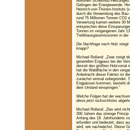
Millionen Scheitholz-Heizungen.
Gelingen der Energiewende. Hi
Heinrich-von-Thünen-Instituts 
durch die Verwendung des Bau-
rund 75 Millionen Tonnen CO2 e
Verwertung kamen weitere 30 Mi
entsprechen diese Einsparungen
Tonnen im vergangenen Jahr 13
Treibhausgasemissionen in der 
Die Nachfrage nach Holz steigt
knapp?
Michael Rolland: „Zwar steigt d
generellen Engpass bei der Ver
derzeit den größten Holzvorrat 
hat die Waldfläche in den verg
Anbetracht dieser Fakten ist di
zunächst einmal unbegründet. S
Engpässen kommen, besteht die 
dem Umland einspringen.“
Welche Folgen hat der wachsend
diese jetzt rücksichtslos abgeho
Michael Rolland: „Das wird nicht
300 Jahren das strenge Prinzip 
Anfang des 18. Jahrhunderts v
erfunden und bedeutet, dass a
wird, wie nachwächst. Dieser G