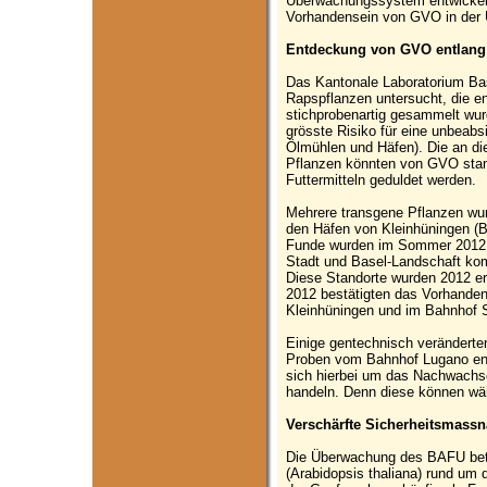
Überwachungssystem entwickelt,
Vorhandensein von GVO in der U
Entdeckung von GVO entlang
Das Kantonale Laboratorium Ba
Rapspflanzen untersucht, die e
stichprobenartig gesammelt wur
grösste Risiko für eine unbeabs
Ölmühlen und Häfen). Die an d
Pflanzen könnten von GVO stam
Futtermitteln geduldet werden.
Mehrere transgene Pflanzen wu
den Häfen von Kleinhüningen (
Funde wurden im Sommer 2012 i
Stadt und Basel-Landschaft komm
Diese Standorte wurden 2012 e
2012 bestätigten das Vorhande
Kleinhüningen und im Bahnhof 
Einige gentechnisch veränderte
Proben vom Bahnhof Lugano ent
sich hierbei um das Nachwach
handeln. Denn diese können wä
Verschärfte Sicherheitsmass
Die Überwachung des BAFU betr
(Arabidopsis thaliana) rund um 