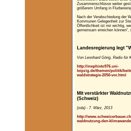
Zusammenschlüsse weiter gestär
größerem Umfang in Flurberein
Nach der Verabschiedung der W
Kommunen Gelegenheit zur Stell
Öffentlichkeit ist mir wichtig, we
gemeinsam erreichen können“, s
Landesregierung legt "W
Von Leonhard Görig, Radio für K
http://mephisto976.uni-
leipzig.de/themen/politik/beit
waldstrategie-2050-vor.html
Mit verstärkter Waldnu
(Schweiz)
(sda) - 7. März, 2013
http://www.schweizerbauer.ch/
waldnutzung-den-klimawande