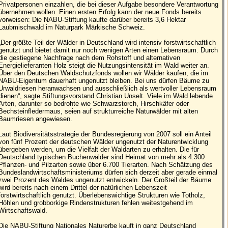
Privatpersonen einzahlen, die bei dieser Aufgabe besondere Verantwortung
übernehmen wollen. Einen ersten Erfolg kann der neue Fonds bereits
vorweisen: Die NABU-Stiftung kaufte darüber bereits 3,6 Hektar
Laubmischwald im Naturpark Märkische Schweiz.
„Der größte Teil der Wälder in Deutschland wird intensiv forstwirtschaftlich
genutzt und bietet damit nur noch wenigen Arten einen Lebensraum. Durch
die gestiegene Nachfrage nach dem Rohstoff und alternativen
Energielieferanten Holz steigt die Nutzungsintensität im Wald weiter an.
Über den Deutschen Waldschutzfonds wollen wir Wälder kaufen, die im
NABU-Eigentum dauerhaft ungenutzt bleiben. Bei uns dürfen Bäume zu
Urwaldriesen heranwachsen und ausschließlich als wertvoller Lebensraum
dienen“, sagte Stiftungsvorstand Christian Unselt. Viele im Wald lebende
Arten, darunter so bedrohte wie Schwarzstorch, Hirschkäfer oder
Bechsteinfledermaus, seien auf strukturreiche Naturwälder mit alten
Baumriesen angewiesen.
Laut Biodiversitätsstrategie der Bundesregierung von 2007 soll ein Anteil
von fünf Prozent der deutschen Wälder ungenutzt der Naturentwicklung
übergeben werden, um die Vielfalt der Waldarten zu erhalten. Die für
Deutschland typischen Buchenwälder sind Heimat von mehr als 4.300
Pflanzen- und Pilzarten sowie über 6.700 Tierarten. Nach Schätzung des
Bundeslandwirtschaftsministeriums dürfen sich derzeit aber gerade einmal
zwei Prozent des Waldes ungenutzt entwickeln. Der Großteil der Bäume
wird bereits nach einem Drittel der natürlichen Lebenszeit
forstwirtschaftlich genutzt. Überlebenswichtige Strukturen wie Totholz,
Höhlen und grobborkige Rindenstrukturen fehlen weitestgehend im
Wirtschaftswald.
Die NABU-Stiftung Nationales Naturerbe kauft in ganz Deutschland