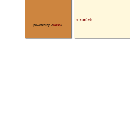
» zurück
powered by <
wdss
>