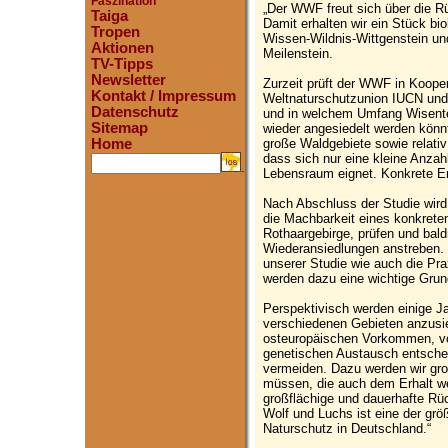
Faszination
„Der WWF freut sich über die 
Taiga
Damit erhalten wir ein Stück bio
Tropen
Wissen-Wildnis-Wittgenstein un
Aktionen
Meilenstein.
TV-Tipps
Newsletter
Zurzeit prüft der WWF in Kooper
Kontakt / Impressum
Weltnaturschutzunion IUCN und 
Datenschutz
und in welchem Umfang Wisente 
Sitemap
wieder angesiedelt werden könnt
große Waldgebiete sowie relativ
Home
dass sich nur eine kleine Anzah
.
Lebensraum eignet. Konkrete Er
Nach Abschluss der Studie wir
die Machbarkeit eines konkrete
Rothaargebirge, prüfen und bal
Wiederansiedlungen anstreben.
unserer Studie wie auch die Pr
werden dazu eine wichtige Grund
Perspektivisch werden einige J
verschiedenen Gebieten anzusie
osteuropäischen Vorkommen, vor
genetischen Austausch entschei
vermeiden. Dazu werden wir gro
müssen, die auch dem Erhalt we
großflächige und dauerhafte Rü
Wolf und Luchs ist eine der grö
Naturschutz in Deutschland.“