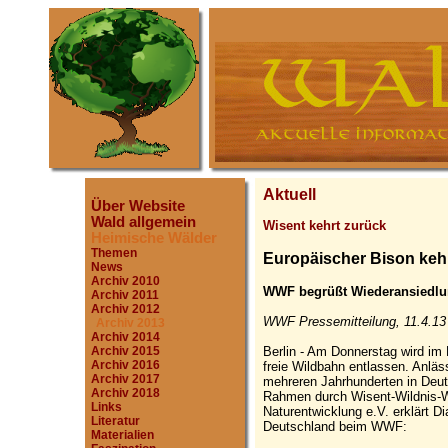
Aktuell
Über Website
Wald allgemein
Wisent kehrt zurück
Heimische Wälder
Themen
Europäischer Bison keh
News
Archiv 2010
WWF begrüßt Wiederansiedlun
Archiv 2011
Archiv 2012
WWF Pressemitteilung, 11.4.13
Archiv 2013
Archiv 2014
Berlin - Am Donnerstag wird im 
Archiv 2015
Archiv 2016
freie Wildbahn entlassen. Anläs
Archiv 2017
mehreren Jahrhunderten in Deut
Archiv 2018
Rahmen durch Wisent-Wildnis-Wi
Links
Naturentwicklung e.V. erklärt Di
Literatur
Deutschland beim WWF:
Materialien