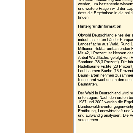
werden, um bestehende wissens
und weitere Fragen wird der Exp
dass die Ergebnisse in die pol
finden.
Hintergrundinformation
Obwohl Deutschland eines der a
industrialisierten Länder Europas
Landesfläche aus Wald. Rund 11
Millionen Hektar umfassenden F
Mit 42,1 Prozent ist Hessen da
Anteil Waldfläche, gefolgt von 
Saarland (38,3 Prozent). Die hä
Nadelbäume Fichte (28 Prozent) 
Laubbäumen Buche (15 Prozent) 
Baum¬arten nehmen zusammen ru
Insgesamt wachsen in den deut
Baumarten.
Der Wald in Deutschland wird r
unterzogen. Nach den ersten be
1987 und 2002 werden die Ergeb
Bundeswaldinventur gegenwärtig
Ernährung, Landwirtschaft und
und aufwändig analysiert. Die Ve
vorgesehen.