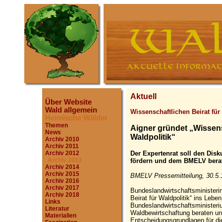
Aktuell
Über Website
Wald allgemein
Wissenschaftlichen Beirat für
Heimische Wälder
Themen
Aigner gründet „Wissens
News
Waldpolitik“
Archiv 2010
Archiv 2011
Der Expertenrat soll den Dis
Archiv 2012
Archiv 2013
fördern und dem BMELV berat
Archiv 2014
Archiv 2015
BMELV Pressemitteilung, 30.5.
Archiv 2016
Archiv 2017
Bundeslandwirtschaftsministerin
Archiv 2018
Beirat für Waldpolitik“ ins Leben
Links
Bundeslandwirtschaftsministeriu
Literatur
Waldbewirtschaftung beraten un
Materialien
Entscheidungsgrundlagen für die