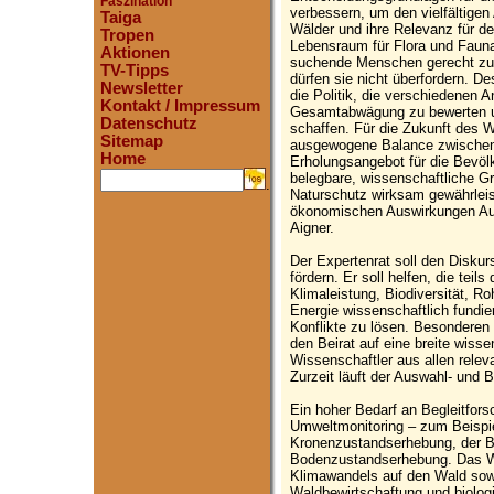
Faszination
verbessern, um den vielfältigen
Taiga
Wälder und ihre Relevanz für de
Tropen
Lebensraum für Flora und Faun
Aktionen
suchende Menschen gerecht zu w
TV-Tipps
dürfen sie nicht überfordern. De
Newsletter
die Politik, die verschiedenen 
Kontakt / Impressum
Gesamtabwägung zu bewerten 
Datenschutz
schaffen. Für die Zukunft des W
Sitemap
ausgewogene Balance zwischen
Home
Erholungsangebot für die Bevölk
belegbare, wissenschaftliche G
.
Naturschutz wirksam gewährlei
ökonomischen Auswirkungen Auf
Aigner.
Der Expertenrat soll den Diskur
fördern. Er soll helfen, die tei
Klimaleistung, Biodiversität, R
Energie wissenschaftlich fundi
Konflikte zu lösen. Besonderen 
den Beirat auf eine breite wiss
Wissenschaftler aus allen rele
Zurzeit läuft der Auswahl- und 
Ein hoher Bedarf an Begleitfors
Umweltmonitoring – zum Beispi
Kronenzustandserhebung, der B
Bodenzustandserhebung. Das W
Klimawandels auf den Wald so
Waldbewirtschaftung und biologis