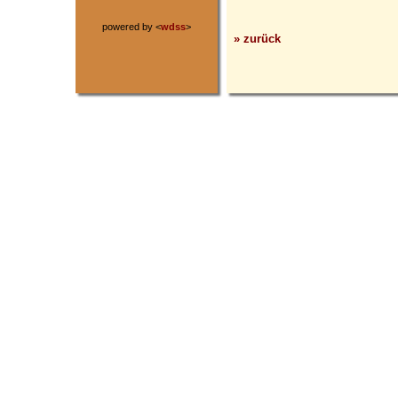
powered by <
wdss
>
» zurück