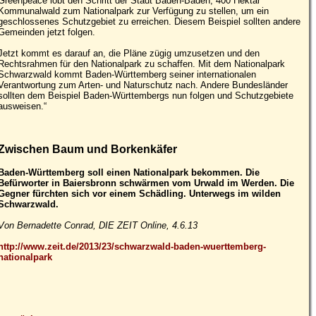
Greenpeace lobt den Schritt der Stadt Baden-Baden, 400 Hektar
Kommunalwald zum Nationalpark zur Verfügung zu stellen, um ein
geschlossenes Schutzgebiet zu erreichen. Diesem Beispiel sollten andere
Gemeinden jetzt folgen.
Jetzt kommt es darauf an, die Pläne zügig umzusetzen und den
Rechtsrahmen für den Nationalpark zu schaffen. Mit dem Nationalpark
Schwarzwald kommt Baden-Württemberg seiner internationalen
Verantwortung zum Arten- und Naturschutz nach. Andere Bundesländer
sollten dem Beispiel Baden-Württembergs nun folgen und Schutzgebiete
ausweisen.“
Zwischen Baum und Borkenkäfer
Baden-Württemberg soll einen Nationalpark bekommen. Die
Befürworter in Baiersbronn schwärmen vom Urwald im Werden. Die
Gegner fürchten sich vor einem Schädling. Unterwegs im wilden
Schwarzwald.
Von Bernadette Conrad, DIE ZEIT Online, 4.6.13
http://www.zeit.de/2013/23/schwarzwald-baden-wuerttemberg-
nationalpark