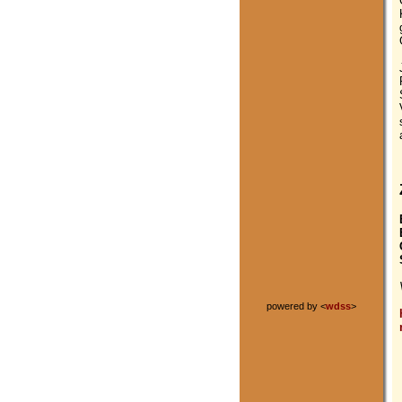
powered by <
wdss
>