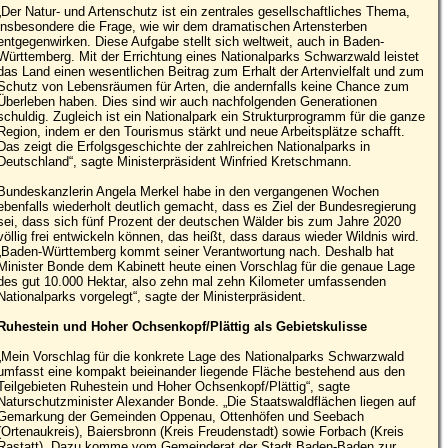
„Der Natur- und Artenschutz ist ein zentrales gesellschaftliches Thema,
insbesondere die Frage, wie wir dem dramatischen Artensterben
entgegenwirken. Diese Aufgabe stellt sich weltweit, auch in Baden-
Württemberg. Mit der Errichtung eines Nationalparks Schwarzwald leistet
das Land einen wesentlichen Beitrag zum Erhalt der Artenvielfalt und zum
Schutz von Lebensräumen für Arten, die andernfalls keine Chance zum
Überleben haben. Dies sind wir auch nachfolgenden Generationen
schuldig. Zugleich ist ein Nationalpark ein Strukturprogramm für die ganze
Region, indem er den Tourismus stärkt und neue Arbeitsplätze schafft.
Das zeigt die Erfolgsgeschichte der zahlreichen Nationalparks in
Deutschland“, sagte Ministerpräsident Winfried Kretschmann.
Bundeskanzlerin Angela Merkel habe in den vergangenen Wochen
ebenfalls wiederholt deutlich gemacht, dass es Ziel der Bundesregierung
sei, dass sich fünf Prozent der deutschen Wälder bis zum Jahre 2020
völlig frei entwickeln können, das heißt, dass daraus wieder Wildnis wird.
„Baden-Württemberg kommt seiner Verantwortung nach. Deshalb hat
Minister Bonde dem Kabinett heute einen Vorschlag für die genaue Lage
des gut 10.000 Hektar, also zehn mal zehn Kilometer umfassenden
Nationalparks vorgelegt“, sagte der Ministerpräsident.
Ruhestein und Hoher Ochsenkopf/Plättig als Gebietskulisse
„Mein Vorschlag für die konkrete Lage des Nationalparks Schwarzwald
umfasst eine kompakt beieinander liegende Fläche bestehend aus den
Teilgebieten Ruhestein und Hoher Ochsenkopf/Plättig“, sagte
Naturschutzminister Alexander Bonde. „Die Staatswaldflächen liegen auf
Gemarkung der Gemeinden Oppenau, Ottenhöfen und Seebach
(Ortenaukreis), Baiersbronn (Kreis Freudenstadt) sowie Forbach (Kreis
Rastatt). Dazu komme vom Gemeinderat der Stadt Baden-Baden zur