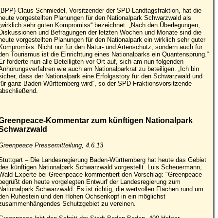
(BPP) Claus Schmiedel, Vorsitzender der SPD-Landtagsfraktion, hat die
heute vorgestellten Planungen für den Nationalpark Schwarzwald als
„wirklich sehr guten Kompromiss“ bezeichnet. „Nach den Überlegungen,
Diskussionen und Befragungen der letzten Wochen und Monate sind die
heute vorgestellten Planungen für den Nationalpark ein wirklich sehr guter
Kompromiss. Nicht nur für den Natur- und Artenschutz, sondern auch für
den Tourismus ist die Einrichtung eines Nationalparks ein Quantensprung.“
Er forderte nun alle Beteiligten vor Ort auf, sich am nun folgenden
Anhörungsverfahren wie auch am Nationalparkrat zu beteiligen. „Ich bin
sicher, dass der Nationalpark eine Erfolgsstory für den Schwarzwald und
für ganz Baden-Württemberg wird“, so der SPD-Fraktionsvorsitzende
abschließend.
Greenpeace-Kommentar zum künftigen Nationalpark
Schwarzwald
Greenpeace Pressemitteilung, 4.6.13
Stuttgart – Die Landesregierung Baden-Württemberg hat heute das Gebiet
des künftigen Nationalpark Schwarzwald vorgestellt. Luis Scheuermann,
Wald-Experte bei Greenpeace kommentiert den Vorschlag: "Greenpeace
begrüßt den heute vorgelegten Entwurf der Landesregierung zum
Nationalpark Schwarzwald. Es ist richtig, die wertvollen Flächen rund um
den Ruhestein und den Hohen Ochsenkopf in ein möglichst
zusammenhängendes Schutzgebiet zu vereinen.