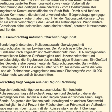
Verfügung gestellter Kommunalwald sowie - unter Vorbehalt der
Zustimmung des dortigen Gemeinderates - vom Oberbürgermeister
angebotene Kommunalwaldfläche der Stadt Bühl. Damit sind fünf der
sieben Kommunen, die sich bei unverbindlichen Bürgerbefragungen gegen
den Nationalpark votiert haben, nicht Teil der Nationalpark-Kulisse. „Dies
ist ein erster Vorschlag für das Gebiet des Nationalparks. Wenn weitere
Gemeinden dabei sein wollen, dann sind wir offen“, betonten Kretschmann
und Bonde.
Kulissenvorschlag naturschutzfachlich begründet
Bonde begründete diese Kulissenauswahl überwiegend mit
naturschutzfachlichen Erwägungen. Der Vorschlag erfülle die von
Bundesnaturschutzgesetz und Weltnaturschutzunion IUCN vorgegebenen
wesentlichen Kriterien Großräumigkeit und Unzerschnittenheit und
berücksichtige die Ergebnisse des unabhängigen Gutachtens. Ein Großteil
des Gebiets stehe bereits heute als Naturschutzgebiete, Bannwälder,
Schonwälder und FFH-Gebiete unter Schutz. Außerdem werde die vom
Land als Richtschnur vorgegebene maximale Flächengröße von 10.000
Hektar nicht wesentlich überschritten.
Vorschlag trägt Sorgen aus der Region Rechnung
Zugleich berücksichtige der naturschutzfachlich fundierte
Kulissenvorschlag zahlreiche Anregungen und Bedenken, die in den
vergangenen zwei Jahren aus der Region geäußert worden seien, sagte
Bonde. So grenze der Nationalpark überwiegend an anderen Staatswald
und lediglich in drei Prozent der Fläche direkt an Privatwald an. Außerdem
habe man sich beim Zuschnitt der Kulisse stark an den Höhenlagen