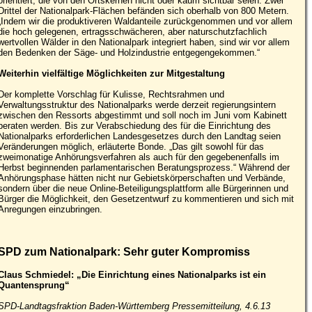
orientiert, die von den Ortskernen nicht oder kaum sichtbar seien. Zwei
Drittel der Nationalpark-Flächen befänden sich oberhalb von 800 Metern.
„Indem wir die produktiveren Waldanteile zurückgenommen und vor allem
die hoch gelegenen, ertragsschwächeren, aber naturschutzfachlich
wertvollen Wälder in den Nationalpark integriert haben, sind wir vor allem
den Bedenken der Säge- und Holzindustrie entgegengekommen.“
Weiterhin vielfältige Möglichkeiten zur Mitgestaltung
Der komplette Vorschlag für Kulisse, Rechtsrahmen und
Verwaltungsstruktur des Nationalparks werde derzeit regierungsintern
zwischen den Ressorts abgestimmt und soll noch im Juni vom Kabinett
beraten werden. Bis zur Verabschiedung des für die Einrichtung des
Nationalparks erforderlichen Landesgesetzes durch den Landtag seien
Veränderungen möglich, erläuterte Bonde. „Das gilt sowohl für das
zweimonatige Anhörungsverfahren als auch für den gegebenenfalls im
Herbst beginnenden parlamentarischen Beratungsprozess.“ Während der
Anhörungsphase hätten nicht nur Gebietskörperschaften und Verbände,
sondern über die neue Online-Beteiligungsplattform alle Bürgerinnen und
Bürger die Möglichkeit, den Gesetzentwurf zu kommentieren und sich mit
Anregungen einzubringen.
SPD zum Nationalpark: Sehr guter Kompromiss
Claus Schmiedel: „Die Einrichtung eines Nationalparks ist ein
Quantensprung“
SPD-Landtagsfraktion Baden-Württemberg Pressemitteilung, 4.6.13