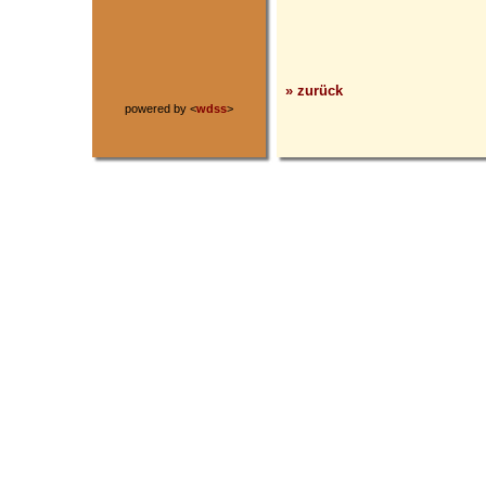
» zurück
powered by <
wdss
>