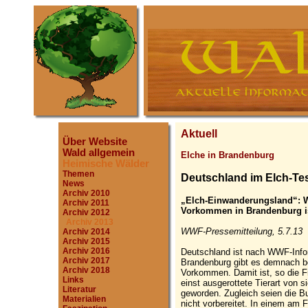
Aktuell
Über Website
Wald allgemein
Elche in Brandenburg
Heimische Wälder
Themen
Deutschland im Elch-Te
News
Archiv 2010
„Elch-Einwanderungsland“: 
Archiv 2011
Vorkommen in Brandenburg is
Archiv 2012
Archiv 2013
WWF-Pressemitteilung, 5.7.13
Archiv 2014
Archiv 2015
Archiv 2016
Deutschland ist nach WWF-Info
Archiv 2017
Brandenburg gibt es demnach ber
Archiv 2018
Vorkommen. Damit ist, so die F
Links
einst ausgerottete Tierart von 
Literatur
geworden. Zugleich seien die B
Materialien
nicht vorbereitet. In einem am F