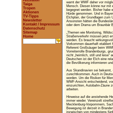
Faszination
warnt der WWF daher vor mögli
Taiga
Mensch. Diesen könne nur mit
Tropen
begegnet werden. Bisher habe e
Aktionen
Hürde genommen. Und in Bayern
TV-Tipps
Elchplan, der Grundlagen zum U
Newsletter
Ansonsten hätten die Bundeslän
Kontakt / Impressum
oder dem Drama um Braunbär Br
Datenschutz
Sitemap
„Themen wie Monitoring, Wilds
Straßenverkehr müssen jetzt endl
Home
werden. Es braucht wirkungsvol
.
Vorkommen dauerhaft etabliert h
Referent Großsäuger beim WWF D
Vorreiterrolle Brandenburgs, g
nicht „heimlich, still und leise“
Deutschen ist der Elch eine re
die Bevölkerung informieren un
Aus Skandinavien sei bekannt, 
zurechtkommen. Auch in Deutsch
worden. Um die Risiken für Men
WWF-Ansicht entscheidend, vor
einzurichten, Autobahn-Zäune z
arbeiten.
Hinweise auf die anstehende H
immer wieder. Vereinzelt streif
Mecklenburg-Vorpommern, Sachs
Bewegung ist derzeit in Brand
inzwischen von mindestens fünf