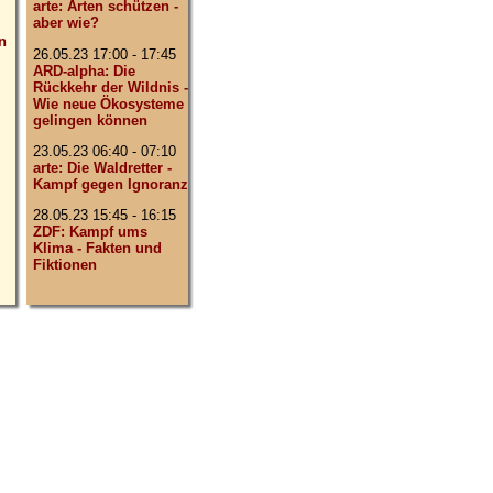
arte: Arten schützen -
aber wie?
n
26.05.23 17:00 - 17:45
ARD-alpha: Die
Rückkehr der Wildnis -
Wie neue Ökosysteme
gelingen können
23.05.23 06:40 - 07:10
arte: Die Waldretter -
Kampf gegen Ignoranz
28.05.23 15:45 - 16:15
ZDF: Kampf ums
Klima - Fakten und
Fiktionen