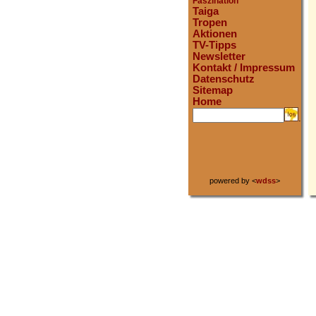
Faszination
Taiga
Tropen
Aktionen
TV-Tipps
Newsletter
Kontakt / Impressum
Datenschutz
Sitemap
Home
.
powered by <
wdss
>