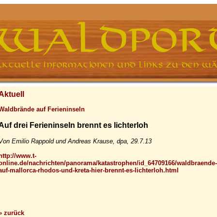
Aktuell
Waldbrände auf Ferieninseln
Auf drei Ferieninseln brennt es lichterloh
Von Emilio Rappold und Andreas Krause, dpa, 29.7.13
http://www.t-
online.de/nachrichten/panorama/katastrophen/id_64709166/waldbraende-
auf-mallorca-rhodos-und-kreta-hier-brennt-es-lichterloh.html
» zurück