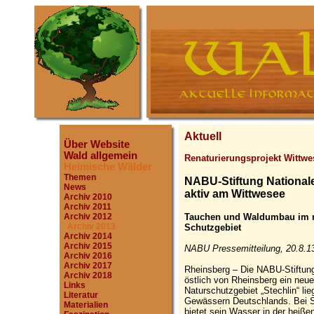
Aktuell
Über Website
Wald allgemein
Renaturierungsprojekt Wittwe
Heimische Wälder
Themen
NABU-Stiftung Nationale
News
aktiv am Wittwesee
Archiv 2010
Archiv 2011
Tauchen und Waldumbau im r
Archiv 2012
Archiv 2013
Schutzgebiet
Archiv 2014
Archiv 2015
NABU Pressemitteilung, 20.8.1
Archiv 2016
Archiv 2017
Rheinsberg – Die NABU-Stiftung
Archiv 2018
östlich von Rheinsberg ein neu
Links
Naturschutzgebiet „Stechlin“ li
Literatur
Gewässern Deutschlands. Bei Si
Materialien
bietet sein Wasser in der heiße