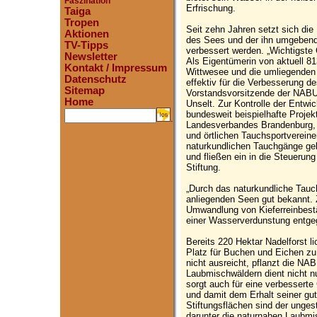
Faszination
Erfrischung.
Taiga
Tropen
Seit zehn Jahren setzt sich die
Aktionen
des Sees und der ihn umgebend
TV-Tipps
verbessert werden. „Wichtigste 
Newsletter
Als Eigentümerin von aktuell 8
Kontakt / Impressum
Wittwesee und die umliegenden 
Datenschutz
effektiv für die Verbesserung d
Sitemap
Vorstandsvorsitzende der NABU-
Home
Unselt. Zur Kontrolle der Entwi
bundesweit beispielhafte Proje
.
Landesverbandes Brandenburg, 
und örtlichen Tauchsportverein
naturkundlichen Tauchgänge ge
und fließen ein in die Steue
Stiftung.
„Durch das naturkundliche Tauch
anliegenden Seen gut bekannt. Z
Umwandlung von Kieferreinbest
einer Wasserverdunstung entgeg
Bereits 220 Hektar Nadelforst li
Platz für Buchen und Eichen zu
nicht ausreicht, pflanzt die N
Laubmischwäldern dient nicht nu
sorgt auch für eine verbesser
und damit dem Erhalt seiner gut
Stiftungsflächen sind der unges
darunter die naturnahen Laubmi