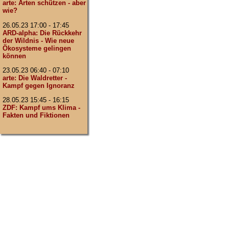
arte: Arten schützen - aber
wie?
26.05.23 17:00 - 17:45
ARD-alpha: Die Rückkehr
der Wildnis - Wie neue
Ökosysteme gelingen
können
23.05.23 06:40 - 07:10
arte: Die Waldretter -
Kampf gegen Ignoranz
28.05.23 15:45 - 16:15
ZDF: Kampf ums Klima -
Fakten und Fiktionen