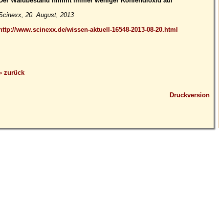
Der Waldbestand nimmt immer weniger Kohlendioxid auf
Scinexx, 20. August, 2013
http://www.scinexx.de/wissen-aktuell-16548-2013-08-20.html
» zurück
Druckversion