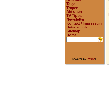
Faszination
Taiga
Tropen
Aktionen
TV-Tipps
Newsletter
Kontakt / Impressum
Datenschutz
Sitemap
Home
.
powered by <
wdss
>