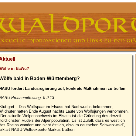
Aktuell
Wölfe in BaWü?
Wölfe bald in Baden-Württemberg?
NABU fordert Landesregierung auf, konkrete Maßnahmen zu treffen
NABU Pressemitteilung, 9.9.13
Stuttgart – Das Wolfspaar im Elsass hat Nachwuchs bekommen,
Wildhüter hatten Ende August nachts Laute von Wolfsjungen vernommen.
„Der aktuelle Welpennachweis im Elsass ist die Gründung des derzeit
nördlichsten Rudels der Alpenpopulation. Es ist Zufall, dass es westlich
des Rheins wandert und nicht östlich, also im deutschen Schwarzwald“,
erklärt NABU-Wolfsexperte Markus Bathen.