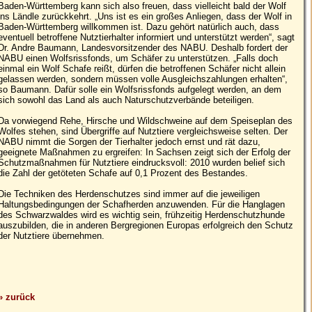
Baden-Württemberg kann sich also freuen, dass vielleicht bald der Wolf
ins Ländle zurückkehrt. „Uns ist es ein großes Anliegen, dass der Wolf in
Baden-Württemberg willkommen ist. Dazu gehört natürlich auch, dass
eventuell betroffene Nutztierhalter informiert und unterstützt werden“, sagt
Dr. Andre Baumann, Landesvorsitzender des NABU. Deshalb fordert der
NABU einen Wolfsrissfonds, um Schäfer zu unterstützen. „Falls doch
einmal ein Wolf Schafe reißt, dürfen die betroffenen Schäfer nicht allein
gelassen werden, sondern müssen volle Ausgleichszahlungen erhalten“,
so Baumann. Dafür solle ein Wolfsrissfonds aufgelegt werden, an dem
sich sowohl das Land als auch Naturschutzverbände beteiligen.
Da vorwiegend Rehe, Hirsche und Wildschweine auf dem Speiseplan des
Wolfes stehen, sind Übergriffe auf Nutztiere vergleichsweise selten. Der
NABU nimmt die Sorgen der Tierhalter jedoch ernst und rät dazu,
geeignete Maßnahmen zu ergreifen: In Sachsen zeigt sich der Erfolg der
Schutzmaßnahmen für Nutztiere eindrucksvoll: 2010 wurden belief sich
die Zahl der getöteten Schafe auf 0,1 Prozent des Bestandes.
Die Techniken des Herdenschutzes sind immer auf die jeweiligen
Haltungsbedingungen der Schafherden anzuwenden. Für die Hanglagen
des Schwarzwaldes wird es wichtig sein, frühzeitig Herdenschutzhunde
auszubilden, die in anderen Bergregionen Europas erfolgreich den Schutz
der Nutztiere übernehmen.
» zurück