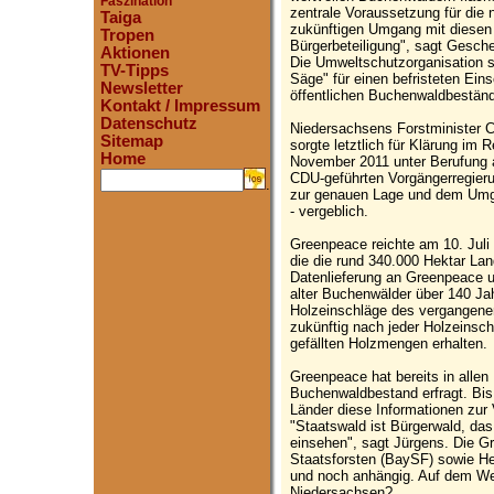
Faszination
zentrale Voraussetzung für die
Taiga
zukünftigen Umgang mit diesen 
Tropen
Bürgerbeteiligung", sagt Gesch
Aktionen
Die Umweltschutzorganisation s
TV-Tipps
Säge" für einen befristeten Ein
Newsletter
öffentlichen Buchenwaldbeständ
Kontakt / Impressum
Datenschutz
Niedersachsens Forstminister C
Sitemap
sorgte letztlich für Klärung im
Home
November 2011 unter Berufung 
CDU-geführten Vorgängerregieru
.
zur genauen Lage und dem Umga
- vergeblich.
Greenpeace reichte am 10. Juli
die die rund 340.000 Hektar Lan
Datenlieferung an Greenpeace 
alter Buchenwälder über 140 Jah
Holzeinschläge des vergangene
zukünftig nach jeder Holzeinsch
gefällten Holzmengen erhalten.
Greenpeace hat bereits in alle
Buchenwaldbestand erfragt. Bis 
Länder diese Informationen zur 
"Staatswald ist Bürgerwald, d
einsehen", sagt Jürgens. Die 
Staatsforsten (BaySF) sowie Hes
und noch anhängig. Auf dem Weg
Niedersachsen?