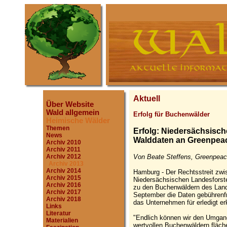
Aktuell
Über Website
Wald allgemein
Erfolg für Buchenwälder
Heimische Wälder
Themen
Erfolg: Niedersächsisc
News
Walddaten an Greenpea
Archiv 2010
Archiv 2011
Von Beate Steffens, Greenpeac
Archiv 2012
Archiv 2013
Archiv 2014
Hamburg - Der Rechtsstreit zw
Archiv 2015
Niedersächsischen Landesforst
Archiv 2016
zu den Buchenwäldern des Lande
Archiv 2017
September die Daten gebührenfr
Archiv 2018
das Unternehmen für erledigt erk
Links
Literatur
"Endlich können wir den Umgan
Materialien
wertvollen Buchenwäldern fläch