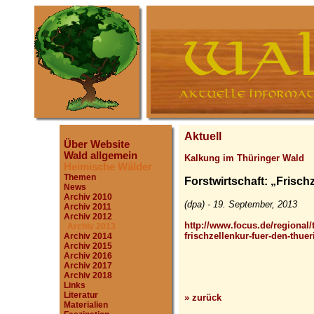
Aktuell
Über Website
Wald allgemein
Kalkung im Thüringer Wald
Heimische Wälder
Themen
Forstwirtschaft: „Frisch
News
Archiv 2010
(dpa) - 19. September, 2013
Archiv 2011
Archiv 2012
http://www.focus.de/regional/t
Archiv 2013
frischzellenkur-fuer-den-thue
Archiv 2014
Archiv 2015
Archiv 2016
Archiv 2017
Archiv 2018
Links
Literatur
» zurück
Materialien