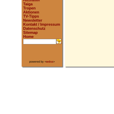
Faszination
Taiga
Tropen
Aktionen
TV-Tipps
Newsletter
Kontakt / Impressum
Datenschutz
Sitemap
Home
.
powered by <
wdss
>