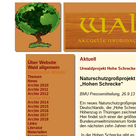
Aktuell
Über Website
Wald allgemein
Urwaldprojekt Hohe Schrecke
Heimische Wälder
Themen
Naturschutzgroßprojekt 
News
„Hohen Schrecke“
Archiv 2010
Archiv 2011
BMU Pressemitteilung, 26.9.13
Archiv 2012
Archiv 2013
Archiv 2014
Ein neues Naturschutzgroßprojek
Archiv 2015
Deutschlands, die „Hohe Schrec
Archiv 2016
Höhenzug in Thüringen zeichnet 
Archiv 2017
Hier findet sich einer der größ
Archiv 2018
Bundesumweltministerium förder
Links
den nächsten zehn Jahren mit 9
Literatur
Materialien
„In der Hohen Schrecke gibt es 