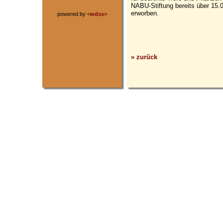
NABU-Stiftung bereits über 15.
erworben.
powered by <
wdss
>
» zurück