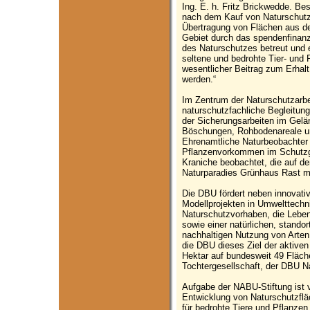
Ing. E. h. Fritz Brickwedde. Be
nach dem Kauf von Naturschutzf
Übertragung von Flächen aus de
Gebiet durch das spendenfinanz
des Naturschutzes betreut und e
seltene und bedrohte Tier- und 
wesentlicher Beitrag zum Erhalt
werden.“
Im Zentrum der Naturschutzarbe
naturschutzfachliche Begleitun
der Sicherungsarbeiten im Gelä
Böschungen, Rohbodenareale un
Ehrenamtliche Naturbeobachter u
Pflanzenvorkommen im Schutzge
Kraniche beobachtet, die auf d
Naturparadies Grünhaus Rast 
Die DBU fördert neben innovati
Modellprojekten in Umwelttechn
Naturschutzvorhaben, die Lebe
sowie einer natürlichen, standor
nachhaltigen Nutzung von Arte
die DBU dieses Ziel der aktive
Hektar auf bundesweit 49 Fläche
Tochtergesellschaft, der DBU 
Aufgabe der NABU-Stiftung ist v
Entwicklung von Naturschutzfl
für bedrohte Tiere und Pflanzen