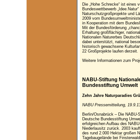
Die „Hohe Schrecke“ ist eines v
Bundeswettbewerb „Idee.Natur“
Naturschutzgroßprojekte und Lä
2009 vom Bundesumweltministe
in Kooperation mit dem Bundesl
Mit der Bundesförderung „chance
Erhaltung großflächiger, natio
Nationalen Naturerbes Deutsch
dabei unterstützt, national be
historisch gewachsene Kulturla
22 Großprojekte laufen derzeit.
Weitere Informationen zum Proj
NABU-Stiftung National
Bundesstiftung Umwelt
Zehn Jahre Naturparadies Gr
NABU Pressemitteilung, 19.9.1
Berlin/Osnabrück – Die NABU-St
Deutsche Bundesstiftung Umwel
erfolgreichen Aufbau des NABU
Niederlausitz zurück. 2003 kauf
des rund 2.000 Hektar großen N
Tagebaugelände bei Finsterwald