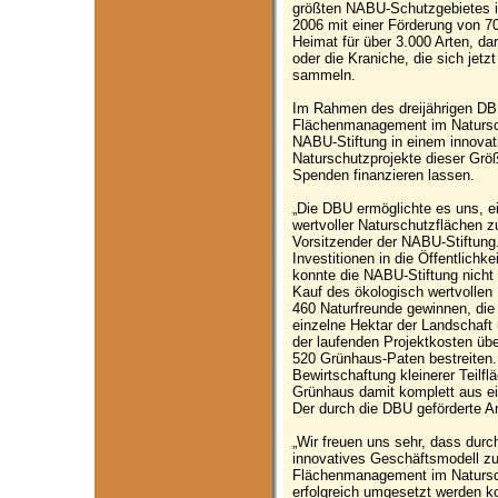
größten NABU-Schutzgebietes i
2006 mit einer Förderung von 7
Heimat für über 3.000 Arten, d
oder die Kraniche, die sich jetz
sammeln.
Im Rahmen des dreijährigen DB
Flächenmanagement im Natursch
NABU-Stiftung in einem innovat
Naturschutzprojekte dieser Größ
Spenden finanzieren lassen.
„Die DBU ermöglichte es uns, 
wertvoller Naturschutzflächen z
Vorsitzender der NABU-Stiftung
Investitionen in die Öffentlichk
konnte die NABU-Stiftung nicht
Kauf des ökologisch wertvolle
460 Naturfreunde gewinnen, die
einzelne Hektar der Landschaft
der laufenden Projektkosten über
520 Grünhaus-Paten bestreite
Bewirtschaftung kleinerer Teilfl
Grünhaus damit komplett aus ei
Der durch die DBU geförderte An
„Wir freuen uns sehr, dass durc
innovatives Geschäftsmodell z
Flächenmanagement im Natursc
erfolgreich umgesetzt werden ko