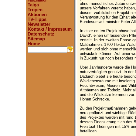
Faszination
ohne menschliches Zutun entwi
Taiga
unsere Vorfahren vererbt haben,
Tropen
diesem vorbildlichen Projekt n
Aktionen
Verantwortung für den Erhalt al
TV-Tipps
Bundesumweltminister Peter Alt
Newsletter
Kontakt / Impressum
In einer ersten Projektphase hatt
Datenschutz
David“, einen umfassenden Pfle
Sitemap
erstellt. In der zweiten Phase
Home
Maßnahmen: 1700 Hektar Wald 
werden und sich ohne menschlic
.
entwickeln können. Auf einer we
in Zukunft nur noch besonders na
Über Jahrhunderte wurde die H
naturverträglich genutzt. In der
Dadurch bietet sie heute besonde
Waldlebensräume mit inselartig
Feuchtwiesen, Mooren und Wild
Altbäumen und Totholz. Mehr al
und die Wildkatze kommen vor. D
Hohen Schrecke.
Zu den Projektmaßnahmen gehö
neu gepflanzt und wichtige Fl
des Projektes werden mit rund 1
dessen Finanzierung sich das 
Freistaat Thüringen mit 15% un
beteiligen.