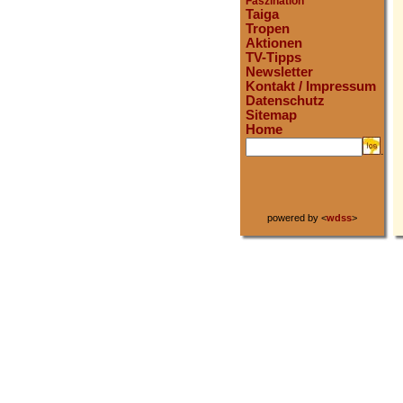
Faszination
Taiga
Tropen
Aktionen
TV-Tipps
Newsletter
Kontakt / Impressum
Datenschutz
Sitemap
Home
.
powered by <
wdss
>