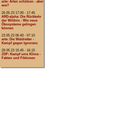
arte: Arten schützen - aber
wie?
26.05.23 17:00 - 17:45
ARD-alpha: Die Rückkehr
der Wildnis - Wie neue
Ökosysteme gelingen
können
23.05.23 06:40 - 07:10
arte: Die Waldretter -
Kampf gegen Ignoranz
28.05.23 15:45 - 16:15
ZDF: Kampf ums Klima -
Fakten und Fiktionen