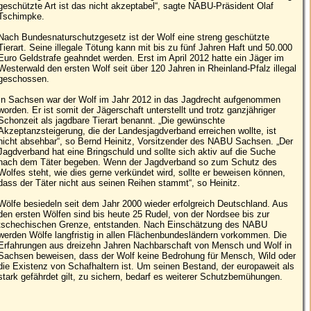
geschützte Art ist das nicht akzeptabel“, sagte NABU-Präsident Olaf
Tschimpke.
Nach Bundesnaturschutzgesetz ist der Wolf eine streng geschützte
Tierart. Seine illegale Tötung kann mit bis zu fünf Jahren Haft und 50.000
Euro Geldstrafe geahndet werden. Erst im April 2012 hatte ein Jäger im
Westerwald den ersten Wolf seit über 120 Jahren in Rheinland-Pfalz illegal
geschossen.
In Sachsen war der Wolf im Jahr 2012 in das Jagdrecht aufgenommen
worden. Er ist somit der Jägerschaft unterstellt und trotz ganzjähriger
Schonzeit als jagdbare Tierart benannt. „Die gewünschte
Akzeptanzsteigerung, die der Landesjagdverband erreichen wollte, ist
nicht absehbar“, so Bernd Heinitz, Vorsitzender des NABU Sachsen. „Der
Jagdverband hat eine Bringschuld und sollte sich aktiv auf die Suche
nach dem Täter begeben. Wenn der Jagdverband so zum Schutz des
Wolfes steht, wie dies gerne verkündet wird, sollte er beweisen können,
dass der Täter nicht aus seinen Reihen stammt“, so Heinitz.
Wölfe besiedeln seit dem Jahr 2000 wieder erfolgreich Deutschland. Aus
den ersten Wölfen sind bis heute 25 Rudel, von der Nordsee bis zur
tschechischen Grenze, entstanden. Nach Einschätzung des NABU
werden Wölfe langfristig in allen Flächenbundesländern vorkommen. Die
Erfahrungen aus dreizehn Jahren Nachbarschaft von Mensch und Wolf in
Sachsen beweisen, dass der Wolf keine Bedrohung für Mensch, Wild oder
die Existenz von Schafhaltern ist. Um seinen Bestand, der europaweit als
stark gefährdet gilt, zu sichern, bedarf es weiterer Schutzbemühungen.