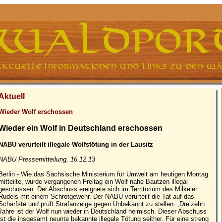
Aktuell
Wieder Wolf erschossen
Wieder ein Wolf in Deutschland erschossen
NABU verurteilt illegale Wolfstötung in der Lausitz
NABU Pressemitteilung, 16.12.13
Berlin - Wie das Sächsische Ministerium für Umwelt am heutigen Montag
mitteilte, wurde vergangenen Freitag ein Wolf nahe Bautzen illegal
geschossen. Der Abschuss ereignete sich im Territorium des Milkeler
Rudels mit einem Schrotgewehr. Der NABU verurteilt die Tat auf das
Schärfste und prüft Strafanzeige gegen Unbekannt zu stellen. „Dreizehn
Jahre ist der Wolf nun wieder in Deutschland heimisch. Dieser Abschuss
ist die insgesamt neunte bekannte illegale Tötung seither. Für eine streng