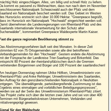
mächtig Holz eingeschlagen. Alles, um billig und schnell Holz zu liefern.
Da kommt es passend zu Weihnachten, dass nun nach dem im November
beschlossenen Nationalpark Schwarzwald auch der Pfalz und dem
Saarland ein Nationalpark beschert werden soll. Das Gebiet im Westen
des Hunsrücks erstreckt sich über 10.000 Hektar. "Greenpeace begrüßt,
dass im Hunsrück ein Nationalpark "Hochwald" eingerichtet werden soll.
Damit übernehmen die Landesregierungen von Rheinland-Pfalz und des
Saarlands internationale Verantwortung für den Schutz alter
Buchenwälder", kommentiert Greenpeace Waldexperte Martin Kaiser.
Fast die ganze regionale Bevölkerung stimmt zu
Das Abstimmungsverfahren läuft seit drei Monaten. In dieser Zeit
stimmten 62 von 75 Ortsgemeinden sowie alle drei betroffenen
Verbandsgemeinden für den "Hochwald". Gestern endete die Abstimmung
mit der Fürsprache der Landkreise Trier-Saarburg und Birkenfeld. Das
entspricht 80 Prozent der rheinland-pfälzischen durch die Gremien
vertretenden Bürgerinnen und Bürger und 100 Prozent der saarländischen!
Am heutigen Donnerstag nahmen Ulrike Höfken, Umweltministerin von
Rheinland-Pfalz und Anke Rehlinger, Umweltministerin des Saarlandes,
den Auftrag für den grenzüberschreitenden Nationalpark in Neuhütten
entgegen. "Die überwältigende, parteiübergreifende Zustimmung ist das
Ergebnis eines einmaligen und vorbildlichen Beteiligungsprozesses",
werden sie auf der Seite des Umweltministerium Rheinland-Pfalz zitiert.
Das Projekt ziehe sich über die letzten zwei Jahre und sei von über 400
Terminen mit Bürgerarbeitskreisen Unternehmen, Verbänden und
Initiativengeprägt gewesen.
Signal für den Waldschutz