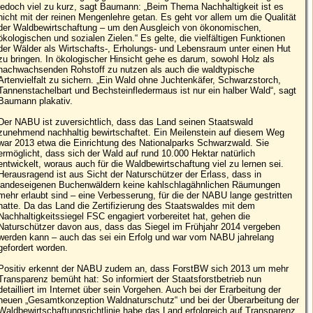
jedoch viel zu kurz, sagt Baumann: „Beim Thema Nachhaltigkeit ist es
nicht mit der reinen Mengenlehre getan. Es geht vor allem um die Qualität
der Waldbewirtschaftung – um den Ausgleich von ökonomischen,
ökologischen und sozialen Zielen.“ Es gelte, die vielfältigen Funktionen
der Wälder als Wirtschafts-, Erholungs- und Lebensraum unter einen Hut
zu bringen. In ökologischer Hinsicht gehe es darum, sowohl Holz als
nachwachsenden Rohstoff zu nutzen als auch die waldtypische
Artenvielfalt zu sichern. „Ein Wald ohne Juchtenkäfer, Schwarzstorch,
Tannenstachelbart und Bechsteinfledermaus ist nur ein halber Wald“, sagt
Baumann plakativ.
Der NABU ist zuversichtlich, dass das Land seinen Staatswald
zunehmend nachhaltig bewirtschaftet. Ein Meilenstein auf diesem Weg
war 2013 etwa die Einrichtung des Nationalparks Schwarzwald. Sie
ermöglicht, dass sich der Wald auf rund 10.000 Hektar natürlich
entwickelt, woraus auch für die Waldbewirtschaftung viel zu lernen sei.
Herausragend ist aus Sicht der Naturschützer der Erlass, dass in
landeseigenen Buchenwäldern keine kahlschlagähnlichen Räumungen
mehr erlaubt sind – eine Verbesserung, für die der NABU lange gestritten
hatte. Da das Land die Zertifizierung des Staatswaldes mit dem
Nachhaltigkeitssiegel FSC engagiert vorbereitet hat, gehen die
Naturschützer davon aus, dass das Siegel im Frühjahr 2014 vergeben
werden kann – auch das sei ein Erfolg und war vom NABU jahrelang
gefordert worden.
Positiv erkennt der NABU zudem an, dass ForstBW sich 2013 um mehr
Transparenz bemüht hat: So informiert der Staatsforstbetrieb nun
detailliert im Internet über sein Vorgehen. Auch bei der Erarbeitung der
neuen „Gesamtkonzeption Waldnaturschutz“ und bei der Überarbeitung der
Waldbewirtschaftungsrichtlinie habe das Land erfolgreich auf Transparenz