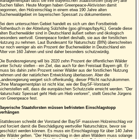
Managementplan lässt sie ihre Bayerischen Staatsforsten (BaySF) alte
Buchen fällen. Heute Morgen haben Greenpeace-Aktivisten damit
begonnen, den Holzeinschlag in einem etwa 190 Jahre alten
Buchenwaldgebiet im bayerischen Spessart zu dokumentieren.
Bei dem untersuchten Gebiet handelt es sich um den Forstbetrieb
Rothenbuch in der Abteilung Sülzhöhe (goo.gl/maps/bpyAL). Gerade diese
alten Buchenwälder sind in Deutschland äußert selten und ökologisch
besonders wertvoll. Greenpeace fordert deshalb, sie aus der forstlichen
Nutzung zu nehmen. Laut Bundesamt für Naturschutz (BfN) überschreiten
nur noch weniger als ein Prozent der Buchenwälder in Deutschland ein
Alter von 160 Jahren und sind daher besonders schutzwürdig.
Die Bundesregierung will bis 2020 zehn Prozent der öffentlichen Wälder
unter Schutz stellen - ein Ziel, das auch für den Freistaat Bayern gilt. Er
muss bis dahin zehn Prozent seiner Wälder aus der forstlichen Nutzung
nehmen und der natürlichen Entwicklung überlassen. Aber die
Landesregierung weigert sich offenkundig, dieser Pflicht nachzukommen.
Ohne Managementplan ist nicht klar, wie der BaySF-Vorstand
sicherstellen will, dass die europäischen Schutzziele erreicht werden. "Der
Naturschatz Spessart geht Hieb um Hieb verloren", stellt Gesche Jürgens
von Greenpeace fest.
Bayerische Staatsforsten müssen befristeten Einschlagstopp
verhängen
Stattdessen schreibt der Vorstand der BaySF massiven Holzeinschlag vor
und forciert damit die Beschädigung wertvoller Naturschätze, bevor sie
geschützt werden können. Es muss ein Einschlagstopp für über 140 Jahre
alte Wälder gelten. "Der Holzeinschlag in den alten Wäldern muss solange