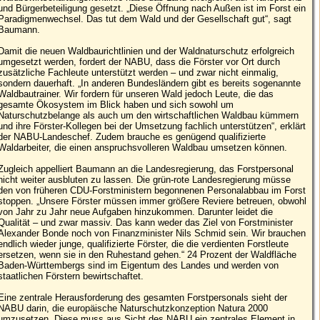
und Bürgerbeteiligung gesetzt. „Diese Öffnung nach Außen ist im Forst ein
Paradigmenwechsel. Das tut dem Wald und der Gesellschaft gut“, sagt
Baumann.
Damit die neuen Waldbaurichtlinien und der Waldnaturschutz erfolgreich
umgesetzt werden, fordert der NABU, dass die Förster vor Ort durch
zusätzliche Fachleute unterstützt werden – und zwar nicht einmalig,
sondern dauerhaft. „In anderen Bundesländern gibt es bereits sogenannte
Waldbautrainer. Wir fordern für unseren Wald jedoch Leute, die das
gesamte Ökosystem im Blick haben und sich sowohl um
Naturschutzbelange als auch um den wirtschaftlichen Waldbau kümmern
und ihre Förster-Kollegen bei der Umsetzung fachlich unterstützen“, erklärt
der NABU-Landeschef. Zudem brauche es genügend qualifizierte
Waldarbeiter, die einen anspruchsvolleren Waldbau umsetzen können.
Zugleich appelliert Baumann an die Landesregierung, das Forstpersonal
nicht weiter ausbluten zu lassen. Die grün-rote Landesregierung müsse
den von früheren CDU-Forstministern begonnenen Personalabbau im Forst
stoppen. „Unsere Förster müssen immer größere Reviere betreuen, obwohl
von Jahr zu Jahr neue Aufgaben hinzukommen. Darunter leidet die
Qualität – und zwar massiv. Das kann weder das Ziel von Forstminister
Alexander Bonde noch von Finanzminister Nils Schmid sein. Wir brauchen
endlich wieder junge, qualifizierte Förster, die die verdienten Forstleute
ersetzen, wenn sie in den Ruhestand gehen.“ 24 Prozent der Waldfläche
Baden-Württembergs sind im Eigentum des Landes und werden von
staatlichen Förstern bewirtschaftet.
Eine zentrale Herausforderung des gesamten Forstpersonals sieht der
NABU darin, die europäische Naturschutzkonzeption Natura 2000
umzusetzen. Diese muss aus Sicht des NABU ein zentrales Element in