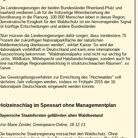
Die Landesregierungen der beiden Bundesländer Rheinland-Pfalz und
Saarland verdienen Lob für die frühzeitige Miteinbeziehung der
Bevölkerung in die Planung. 100.000 Menschen leben in dieser Region.
Demokratische Einigkeit für den Waldschutz ist ein hervorragendes Signal
für künftige Entscheidungen und andere Bundesländer.
"Nun müssen die Landesregierungen dafür sorgen, dass mindestens 75
Prozent der zukünftigen Nationalparkfläche der natürlichen
Waldentwicklung überlassen werden", erklärt Kaiser. So wird der
Nationalpark vorbildhaft in Deutschland und kann eine internationale
Auszeichnung bekommen. "Waldnationalparks sind nicht nur wichtig für
Luchs, Wildkatze, Mittelspecht und Halsbandschnäpper, sondern auch für
eine nachhaltige Regionalentwicklung in strukturschwachen Räumen", so
Kaiser.
Das Gesetzgebungsverfahren zur Einrichtung des "Hochwaldes" soll
nächstes Jahr vollzogen werden, sodass im Frühjahr 2015 der 16.
Nationalpark Deutschlands eingeweiht werden könnte.
Holzeinschlag im Spessart ohne Managementplan
Bayerische Staatsforsten gefährden alten Waldbestand
Von Marie Zender, Greenpeace-Online, 18.12.13
Die bayerische Staatsregierung missachtet den Waldschutz. Ohne