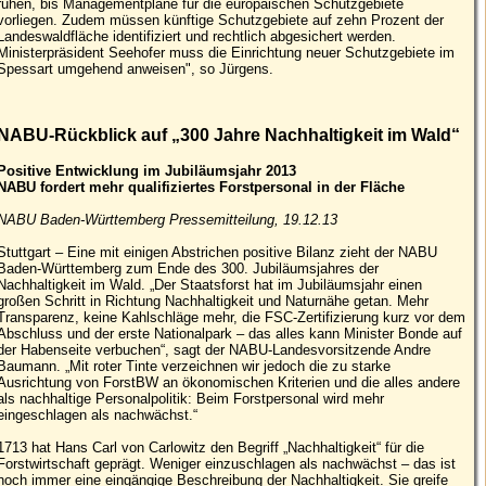
ruhen, bis Managementpläne für die europäischen Schutzgebiete
vorliegen. Zudem müssen künftige Schutzgebiete auf zehn Prozent der
Landeswaldfläche identifiziert und rechtlich abgesichert werden.
Ministerpräsident Seehofer muss die Einrichtung neuer Schutzgebiete im
Spessart umgehend anweisen", so Jürgens.
NABU-Rückblick auf „300 Jahre Nachhaltigkeit im Wald“
Positive Entwicklung im Jubiläumsjahr 2013
NABU fordert mehr qualifiziertes Forstpersonal in der Fläche
NABU Baden-Württemberg Pressemitteilung, 19.12.13
Stuttgart – Eine mit einigen Abstrichen positive Bilanz zieht der NABU
Baden-Württemberg zum Ende des 300. Jubiläumsjahres der
Nachhaltigkeit im Wald. „Der Staatsforst hat im Jubiläumsjahr einen
großen Schritt in Richtung Nachhaltigkeit und Naturnähe getan. Mehr
Transparenz, keine Kahlschläge mehr, die FSC-Zertifizierung kurz vor dem
Abschluss und der erste Nationalpark – das alles kann Minister Bonde auf
der Habenseite verbuchen“, sagt der NABU-Landesvorsitzende Andre
Baumann. „Mit roter Tinte verzeichnen wir jedoch die zu starke
Ausrichtung von ForstBW an ökonomischen Kriterien und die alles andere
als nachhaltige Personalpolitik: Beim Forstpersonal wird mehr
eingeschlagen als nachwächst.“
1713 hat Hans Carl von Carlowitz den Begriff „Nachhaltigkeit“ für die
Forstwirtschaft geprägt. Weniger einzuschlagen als nachwächst – das ist
noch immer eine eingängige Beschreibung der Nachhaltigkeit. Sie greife