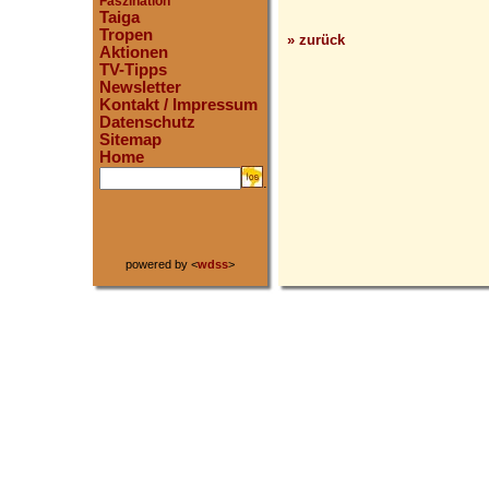
Faszination
Taiga
Tropen
» zurück
Aktionen
TV-Tipps
Newsletter
Kontakt / Impressum
Datenschutz
Sitemap
Home
.
powered by <
wdss
>