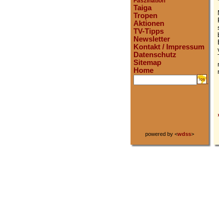
Faszination
Taiga
Tropen
Aktionen
TV-Tipps
Newsletter
Kontakt / Impressum
Datenschutz
Sitemap
Home
.
powered by <
wdss
>