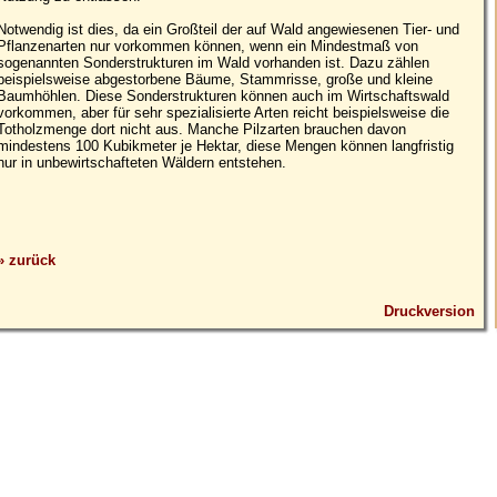
Notwendig ist dies, da ein Großteil der auf Wald angewiesenen Tier- und
Pflanzenarten nur vorkommen können, wenn ein Mindestmaß von
sogenannten Sonderstrukturen im Wald vorhanden ist. Dazu zählen
beispielsweise abgestorbene Bäume, Stammrisse, große und kleine
Baumhöhlen. Diese Sonderstrukturen können auch im Wirtschaftswald
vorkommen, aber für sehr spezialisierte Arten reicht beispielsweise die
Totholzmenge dort nicht aus. Manche Pilzarten brauchen davon
mindestens 100 Kubikmeter je Hektar, diese Mengen können langfristig
nur in unbewirtschafteten Wäldern entstehen.
» zurück
Druckversion