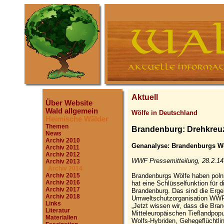
Aktuell
Über Website
Wald allgemein
Wölfe in Deutschland
Heimische Wälder
Themen
Brandenburg: Drehkreuz
News
Archiv 2010
Genanalyse: Brandenburgs Wö
Archiv 2011
Archiv 2012
WWF Pressemitteilung, 28.2.14
Archiv 2013
Archiv 2014
Brandenburgs Wölfe haben poln
Archiv 2015
Archiv 2016
hat eine Schlüsselfunktion für
Archiv 2017
Brandenburg. Das sind die Erge
Archiv 2018
Umweltschutzorganisation WWF
Links
„Jetzt wissen wir, dass die Bra
Literatur
Mitteleuropäischen Tieflandpop
Materialien
Wolfs-Hybriden, Gehegeflüchtli