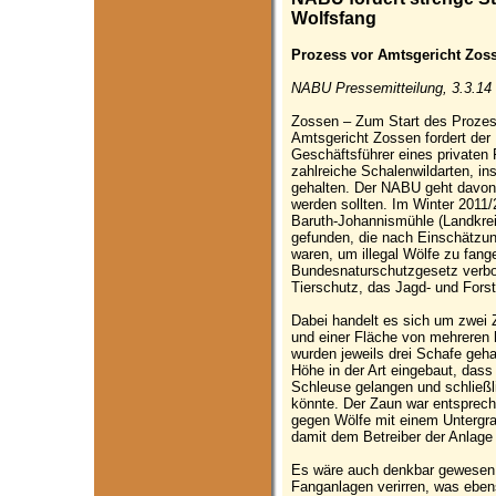
Wolfsfang
Prozess vor Amtsgericht Zos
NABU Pressemitteilung, 3.3.14
Zossen – Zum Start des Prozes
Amtsgericht Zossen fordert der
Geschäftsführer eines privaten
zahlreiche Schalenwildarten, i
gehalten. Der NABU geht davon 
werden sollten. Im Winter 2011
Baruth-Johannismühle (Landkre
gefunden, die nach Einschätzu
waren, um illegal Wölfe zu fang
Bundesnaturschutzgesetz verbot
Tierschutz, das Jagd- und Forst
Dabei handelt es sich um zwei
und einer Fläche von mehreren 
wurden jeweils drei Schafe geh
Höhe in der Art eingebaut, dass
Schleuse gelangen und schließ
könnte. Der Zaun war entsprech
gegen Wölfe mit einem Untergr
damit dem Betreiber der Anlage 
Es wäre auch denkbar gewesen, 
Fanganlagen verirren, was eben