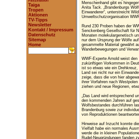
Faszination
Menschenhand gibt es hingegen
Taiga
Anita Tack. „Brandenburgs Wölfe
Tropen
Einwanderer“, unterstreicht Wil
Aktionen
Umweltschutzorganisation WWF
TV-Tipps
Newsletter
Rund 230 Proben haben der WW
Kontakt / Impressum
Senckenberg Gesellschaft für N
Datenschutz
Monaten molekulargenetisch un
Sitemap
nur dem Ursprung der Wölfe auf
gesammelte Material gewährt auc
Home
Wanderbewegungen und Verwand
.
WWF-Experte Arnold weist den R
zukünftigen Vorkommen in Deut
ist so etwas wie ein Drehkreuz,
Land sei nicht nur ein Einwand
zeige, dass die von hier abgewa
ihrer Vorfahren nach Westpolen
ziehen und neue Regionen, etwa
„Das Land wird entsprechend u
den kommenden Jahren auf gesa
Wolfsbestandes durchführen las
Brandenburg sowie zur individ
von Reproduktionen beantworten
Hinweise auf Inzucht konnte die
Vielfalt habe ein normales Au
werde die in kleinen Population
Rudel-Neugründungen fanden zw