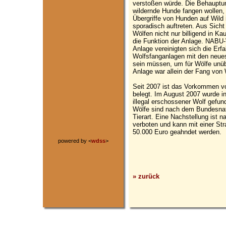
verstoßen würde. Die Behauptu
wildernde Hunde fangen wollen,
Übergriffe von Hunden auf Wild
sporadisch auftreten. Aus Sicht
Wölfen nicht nur billigend in K
die Funktion der Anlage. NABU-
Anlage vereinigten sich die Erf
Wolfsfanganlagen mit den neue
sein müssen, um für Wölfe unüb
Anlage war allein der Fang von 
Seit 2007 ist das Vorkommen vo
belegt. Im August 2007 wurde i
illegal erschossener Wolf gefund
Wölfe sind nach dem Bundesnat
Tierart. Eine Nachstellung ist
verboten und kann mit einer Stra
50.000 Euro geahndet werden.
powered by <
wdss
>
» zurück