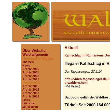
Aktuell
Über Website
Wald allgemein
Kahlschlag in Rumäniens Urw
Heimische Wälder
Themen
Illegaler Kahlschlag in
News
Archiv 2010
Der Tagesspiegel, 27.2.14
Archiv 2011
Archiv 2012
http://video.tagesspiegel.de/i
Archiv 2013
urwaldern.html
Archiv 2014
(Mit Video)
Archiv 2015
Archiv 2016
Archiv 2017
Archiv 2018
Bauboom gefährdet Waldbest
Links
Literatur
Türkei: Seit 2000 164.0
Materialien