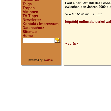
Faszination
Laut einer Statistik des Glob
Taiga
zwischen den Jahren 2000 bis
Tropen
Aktionen
Von DTJ-ONLINE, 1.3.14
TV-Tipps
Newsletter
http://dtj-online.de/tuerkei-wa
Kontakt / Impressum
Datenschutz
Sitemap
Home
.
» zurück
powered by <
wdss
>