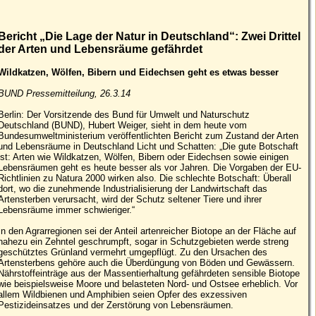
Bericht „Die Lage der Natur in Deutschland“: Zwei Drittel
der Arten und Lebensräume gefährdet
Wildkatzen, Wölfen, Bibern und Eidechsen geht es etwas besser
BUND Pressemitteilung, 26.3.14
Berlin: Der Vorsitzende des Bund für Umwelt und Naturschutz
Deutschland (BUND), Hubert Weiger, sieht in dem heute vom
Bundesumweltministerium veröffentlichten Bericht zum Zustand der Arten
und Lebensräume in Deutschland Licht und Schatten: „Die gute Botschaft
ist: Arten wie Wildkatzen, Wölfen, Bibern oder Eidechsen sowie einigen
Lebensräumen geht es heute besser als vor Jahren. Die Vorgaben der EU-
Richtlinien zu Natura 2000 wirken also. Die schlechte Botschaft: Überall
dort, wo die zunehmende Industrialisierung der Landwirtschaft das
Artensterben verursacht, wird der Schutz seltener Tiere und ihrer
Lebensräume immer schwieriger.“
In den Agrarregionen sei der Anteil artenreicher Biotope an der Fläche auf
nahezu ein Zehntel geschrumpft, sogar in Schutzgebieten werde streng
geschütztes Grünland vermehrt umgepflügt. Zu den Ursachen des
Artensterbens gehöre auch die Überdüngung von Böden und Gewässern.
Nährstoffeinträge aus der Massentierhaltung gefährdeten sensible Biotope
wie beispielsweise Moore und belasteten Nord- und Ostsee erheblich. Vor
allem Wildbienen und Amphibien seien Opfer des exzessiven
Pestizideinsatzes und der Zerstörung von Lebensräumen.