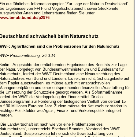
Ein ausführliches Informationspapier "Zur Lage der Natur in Deutschland",
die Ergebnisse von FFH- und Vogelschutzbericht sowie Steckbriefe
ausgewählter Arten und Lebensräume finden Sie unter
www.bmub.bund.de/p2976
Deutschland schwächelt beim Naturschutz
WWF: Agrarflächen sind die Problemzonen für den Naturschutz
WWF Pressemitteilung, 26.3.14
Berlin - Angesichts der ernüchternden Ergebnisse des Berichts zur Lage
der Natur, vorgelegt von Bundesumweltministerium und Bundesamt für
Naturschutz, fordert der WWF Deutschland eine Neuausrichtung des
Naturschutzes von Bund und Ländern. Es reiche nicht, Schutzgebiete auf
dem Papier auszuweisen, es müsse auch mit anspruchsvollen
Managementplänen und einer entsprechenden finanziellen Ausstattung für
die Umsetzung der Schutzziele gesorgt werden. Als Sofortmaßnahme
fordert der WWF die Verdoppelung der Finanzmittel für das
Bundesprogramm zur Förderung der biologischen Vielfalt von derzeit 15
auf 30 Millionen Euro pro Jahr. Zudem müsse der Naturschutz stärker in
wichtige Politikfelder wie Agrar-, Finanz- und Verkehrspolitik integriert
werden.
„Die Landwirtschaft ist nach wie vor eine Problemzone des
Naturschutzes“, unterstreicht Eberhard Brandes, Vorstand des WWF
Deutschland. Beispielsweise lohne sich die Bewirtschaftung von