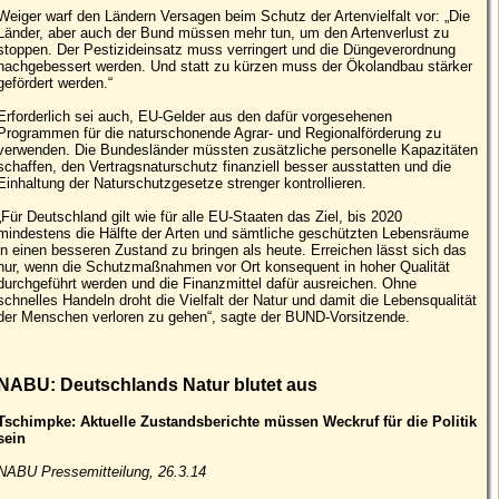
Weiger warf den Ländern Versagen beim Schutz der Artenvielfalt vor: „Die
Länder, aber auch der Bund müssen mehr tun, um den Artenverlust zu
stoppen. Der Pestizideinsatz muss verringert und die Düngeverordnung
nachgebessert werden. Und statt zu kürzen muss der Ökolandbau stärker
gefördert werden.“
Erforderlich sei auch, EU-Gelder aus den dafür vorgesehenen
Programmen für die naturschonende Agrar- und Regionalförderung zu
verwenden. Die Bundesländer müssten zusätzliche personelle Kapazitäten
schaffen, den Vertragsnaturschutz finanziell besser ausstatten und die
Einhaltung der Naturschutzgesetze strenger kontrollieren.
„Für Deutschland gilt wie für alle EU-Staaten das Ziel, bis 2020
mindestens die Hälfte der Arten und sämtliche geschützten Lebensräume
in einen besseren Zustand zu bringen als heute. Erreichen lässt sich das
nur, wenn die Schutzmaßnahmen vor Ort konsequent in hoher Qualität
durchgeführt werden und die Finanzmittel dafür ausreichen. Ohne
schnelles Handeln droht die Vielfalt der Natur und damit die Lebensqualität
der Menschen verloren zu gehen“, sagte der BUND-Vorsitzende.
NABU: Deutschlands Natur blutet aus
Tschimpke: Aktuelle Zustandsberichte müssen Weckruf für die Politik
sein
NABU Pressemitteilung, 26.3.14