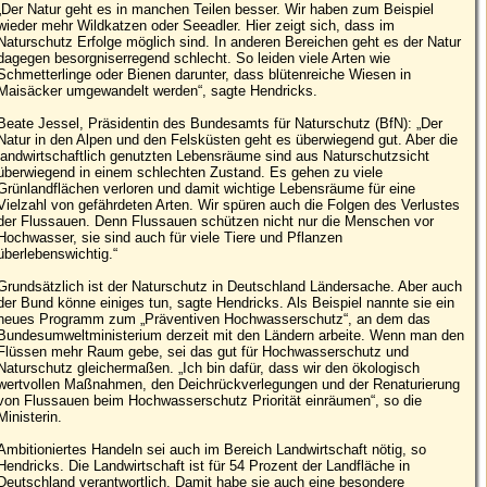
„Der Natur geht es in manchen Teilen besser. Wir haben zum Beispiel
wieder mehr Wildkatzen oder Seeadler. Hier zeigt sich, dass im
Naturschutz Erfolge möglich sind. In anderen Bereichen geht es der Natur
dagegen besorgniserregend schlecht. So leiden viele Arten wie
Schmetterlinge oder Bienen darunter, dass blütenreiche Wiesen in
Maisäcker umgewandelt werden“, sagte Hendricks.
Beate Jessel, Präsidentin des Bundesamts für Naturschutz (BfN): „Der
Natur in den Alpen und den Felsküsten geht es überwiegend gut. Aber die
landwirtschaftlich genutzten Lebensräume sind aus Naturschutzsicht
überwiegend in einem schlechten Zustand. Es gehen zu viele
Grünlandflächen verloren und damit wichtige Lebensräume für eine
Vielzahl von gefährdeten Arten. Wir spüren auch die Folgen des Verlustes
der Flussauen. Denn Flussauen schützen nicht nur die Menschen vor
Hochwasser, sie sind auch für viele Tiere und Pflanzen
überlebenswichtig.“
Grundsätzlich ist der Naturschutz in Deutschland Ländersache. Aber auch
der Bund könne einiges tun, sagte Hendricks. Als Beispiel nannte sie ein
neues Programm zum „Präventiven Hochwasserschutz“, an dem das
Bundesumweltministerium derzeit mit den Ländern arbeite. Wenn man den
Flüssen mehr Raum gebe, sei das gut für Hochwasserschutz und
Naturschutz gleichermaßen. „Ich bin dafür, dass wir den ökologisch
wertvollen Maßnahmen, den Deichrückverlegungen und der Renaturierung
von Flussauen beim Hochwasserschutz Priorität einräumen“, so die
Ministerin.
Ambitioniertes Handeln sei auch im Bereich Landwirtschaft nötig, so
Hendricks. Die Landwirtschaft ist für 54 Prozent der Landfläche in
Deutschland verantwortlich. Damit habe sie auch eine besondere