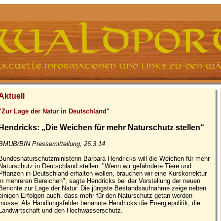
Aktuell
"Zur Lage der Natur in Deutschland"
Hendricks: „Die Weichen für mehr Naturschutz stellen“
BMUB/BfN Pressemitteilung, 26.3.14
Bundesnaturschutzministerin Barbara Hendricks will die Weichen für mehr
Naturschutz in Deutschland stellen. "Wenn wir gefährdete Tiere und
Pflanzen in Deutschland erhalten wollen, brauchen wir eine Kurskorrektur
in mehreren Bereichen", sagte Hendricks bei der Vorstellung der neuen
Berichte zur Lage der Natur. Die jüngste Bestandsaufnahme zeige neben
einigen Erfolgen auch, dass mehr für den Naturschutz getan werden
müsse. Als Handlungsfelder benannte Hendricks die Energiepolitik, die
Landwirtschaft und den Hochwasserschutz.