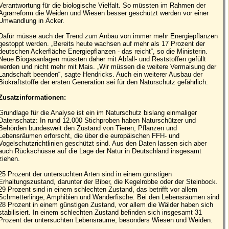
Verantwortung für die biologische Vielfalt. So müssten im Rahmen der
Agrarreform die Weiden und Wiesen besser geschützt werden vor einer
Umwandlung in Äcker.
Dafür müsse auch der Trend zum Anbau von immer mehr Energiepflanzen
gestoppt werden. „Bereits heute wachsen auf mehr als 17 Prozent der
deutschen Ackerfläche Energiepflanzen - das reicht“, so die Ministerin.
Neue Biogasanlagen müssten daher mit Abfall- und Reststoffen gefüllt
werden und nicht mehr mit Mais. „Wir müssen die weitere Vermaisung der
Landschaft beenden“, sagte Hendricks. Auch ein weiterer Ausbau der
Biokraftstoffe der ersten Generation sei für den Naturschutz gefährlich.
Zusatzinformationen:
Grundlage für die Analyse ist ein im Naturschutz bislang einmaliger
Datenschatz: In rund 12.000 Stichproben haben Naturschützer und
Behörden bundesweit den Zustand von Tieren, Pflanzen und
Lebensräumen erforscht, die über die europäischen FFH- und
Vogelschutzrichtlinien geschützt sind. Aus den Daten lassen sich aber
auch Rückschüsse auf die Lage der Natur in Deutschland insgesamt
ziehen.
25 Prozent der untersuchten Arten sind in einem günstigen
Erhaltungszustand, darunter der Biber, die Kegelrobbe oder der Steinbock.
29 Prozent sind in einem schlechten Zustand, das betrifft vor allem
Schmetterlinge, Amphibien und Wanderfische. Bei den Lebensräumen sind
28 Prozent in einem günstigen Zustand, vor allem die Wälder haben sich
stabilisiert. In einem schlechten Zustand befinden sich insgesamt 31
Prozent der untersuchten Lebensräume, besonders Wiesen und Weiden.