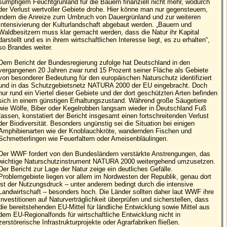
sumpfigem Feuchtgrünland für die Bauern finanziell nicht mehr, wodurch
der Verlust wertvoller Gebiete drohe. Hier könne man nur gegensteuern,
indem die Anreize zum Umbruch von Dauergrünland und zur weiteren
Intensivierung der Kulturlandschaft abgebaut werden. „Bauern und
Waldbesitzern muss klar gemacht werden, dass die Natur ihr Kapital
darstellt und es in ihrem wirtschaftlichen Interesse liegt, es zu erhalten“,
so Brandes weiter.
Dem Bericht der Bundesregierung zufolge hat Deutschland in den
vergangenen 20 Jahren zwar rund 15 Prozent seiner Fläche als Gebiete
von besonderer Bedeutung für den europäischen Naturschutz identifiziert
und in das Schutzgebietsnetz NATURA 2000 der EU eingebracht. Doch
nur rund ein Viertel dieser Gebiete und der dort geschützten Arten befinden
sich in einem günstigen Erhaltungszustand. Während große Säugetiere
wie Wölfe, Biber oder Kegelrobben langsam wieder in Deutschland Fuß
fassen, konstatiert der Bericht insgesamt einen fortschreitenden Verlust
der Biodiversität. Besonders ungünstig sei die Situation bei einigen
Amphibienarten wie der Knoblauchkröte, wandernden Fischen und
Schmetterlingen wie Feuerfaltern oder Ameisenbläulingen.
Der WWF fordert von den Bundesländern verstärkte Anstrengungen, das
wichtige Naturschutzinstrument NATURA 2000 weitergehend umzusetzen.
Der Bericht zur Lage der Natur zeige ein deutliches Gefälle.
Problemgebiete liegen vor allem im Nordwesten der Republik, genau dort
ist der Nutzungsdruck – unter anderem bedingt durch die intensive
Landwirtschaft – besonders hoch. Die Länder sollten daher laut WWF ihre
Investitionen auf Naturverträglichkeit überprüfen und sicherstellen, dass
die bereitstehenden EU-Mittel für ländliche Entwicklung sowie Mittel aus
dem EU-Regionalfonds für wirtschaftliche Entwicklung nicht in
zerstörerische Infrastrukturprojekte oder Agrarfabriken fließen.