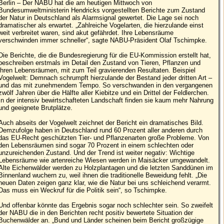
Berlin – Der NABU hat die am heutigen Mittwoch von
Bundesumweltministerin Hendricks vorgestellten Berichte zum Zustand
der Natur in Deutschland als Alarmsignal gewertet. Die Lage sei noch
dramatischer als erwartet. „Zahlreiche Vogelarten, die hierzulande einst
weit verbreitet waren, sind akut gefährdet. Ihre Lebensräume
verschwinden immer schneller“, sagte NABU-Präsident Olaf Tschimpke.
Die Berichte, die die Bundesregierung für die EU-Kommission erstellt hat,
beschreiben erstmals im Detail den Zustand von Tieren, Pflanzen und
ihren Lebensräumen, mit zum Teil gravierenden Resultaten. Beispiel
Vogelwelt: Demnach schrumpft hierzulande der Bestand jeder dritten Art –
und das mit zunehmendem Tempo. So verschwanden in den vergangenen
zwölf Jahren über die Hälfte aller Kiebitze und ein Drittel der Feldlerchen.
In der intensiv bewirtschafteten Landschaft finden sie kaum mehr Nahrung
und geeignete Brutplätze.
Auch abseits der Vogelwelt zeichnet der Bericht ein dramatisches Bild.
Demzufolge haben in Deutschland rund 60 Prozent aller anderen durch
das EU-Recht geschützten Tier- und Pflanzenarten große Probleme. Von
den Lebensräumen sind sogar 70 Prozent in einem schlechten oder
unzureichenden Zustand. Und der Trend ist weiter negativ: Wichtige
Lebensräume wie artenreiche Wiesen werden in Maisäcker umgewandelt.
Alte Eichenwälder werden zu Holzplantagen und die letzten Sanddünen im
Binnenland wuchern zu, weil ihnen die traditionelle Beweidung fehlt. „Die
neuen Daten zeigen ganz klar, wie die Natur bei uns schleichend verarmt.
Das muss ein Weckruf für die Politik sein“, so Tschimpke.
Und offenbar könnte das Ergebnis sogar noch schlechter sein. So zweifelt
der NABU die in den Berichten recht positiv bewertete Situation der
Buchenwälder an. „Bund und Länder scheinen beim Bericht großzügige