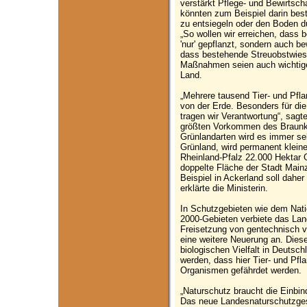
verstärkt Pflege- und Bewirts
könnten zum Beispiel darin be
zu entsiegeln oder den Boden 
„So wollen wir erreichen, dass 
'nur' gepflanzt, sondern auch be
dass bestehende Streuobstwiese
Maßnahmen seien auch wichtige
Land.
„Mehrere tausend Tier- und Pfla
von der Erde. Besonders für die
tragen wir Verantwortung“, sagt
größten Vorkommen des Braunke
Grünlandarten wird es immer se
Grünland, wird permanent kleine
Rheinland-Pfalz 22.000 Hektar 
doppelte Fläche der Stadt Mai
Beispiel in Ackerland soll daher
erklärte die Ministerin.
In Schutzgebieten wie dem Nati
2000-Gebieten verbiete das Lan
Freisetzung von gentechnisch v
eine weitere Neuerung an. Dies
biologischen Vielfalt in Deutsc
werden, dass hier Tier- und Pfl
Organismen gefährdet werden.
„Naturschutz braucht die Einbi
Das neue Landesnaturschutzgese