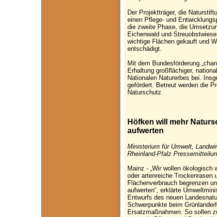
Der Projektträger, die Naturstif
einen Pflege- und Entwicklungspl
die zweite Phase, die Umsetzu
Eichenwald und Streuobstwiesen
wichtige Flächen gekauft und Wa
entschädigt.
Mit dem Bundesförderung „chanc
Erhaltung großflächiger, natio
Nationalen Naturerbes bei. Ins
gefördert. Betreut werden die P
Naturschutz.
Höfken will mehr Natur
aufwerten
Ministerium für Umwelt, Landwi
Rheinland-Pfalz Pressemitteilun
Mainz - „Wir wollen ökologisch 
oder artenreiche Trockenrasen 
Flächenverbrauch begrenzen un
aufwerten“, erklärte Umweltmini
Entwurfs des neuen Landesnatu
Schwerpunkte beim Grünlanderha
Ersatzmaßnahmen. So sollen zum