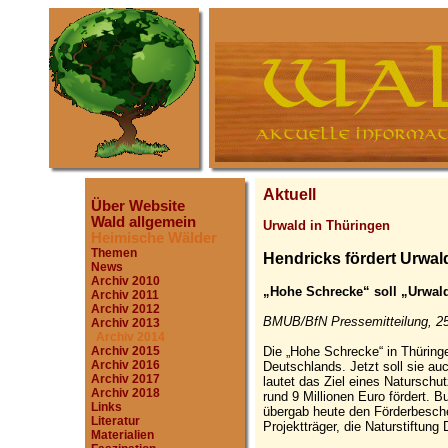
Aktuell
Über Website
Wald allgemein
Urwald in Thüringen
Heimische Wälder
Themen
Hendricks fördert Urwal
News
Archiv 2010
„Hohe Schrecke“ soll „Urwa
Archiv 2011
Archiv 2012
BMUB/BfN Pressemitteilung, 25
Archiv 2013
Archiv 2014
Die „Hohe Schrecke“ in Thüringe
Archiv 2015
Archiv 2016
Deutschlands. Jetzt soll sie a
Archiv 2017
lautet das Ziel eines Naturschu
Archiv 2018
rund 9 Millionen Euro fördert. 
Links
übergab heute den Förderbesche
Literatur
Projektträger, die Naturstiftung 
Materialien