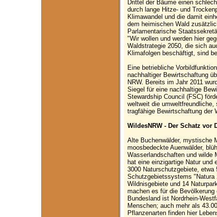
Drittel der Bäume einen schlec
durch lange Hitze- und Trockenp
Klimawandel und die damit ein
dem heimischen Wald zusätzlic
Parlamentarische Staatssekretä
"Wir wollen und werden hier geg
Waldstrategie 2050, die sich a
Klimafolgen beschäftigt, sind b
Eine betriebliche Vorbildfunkti
nachhaltiger Bewirtschaftung ü
NRW. Bereits im Jahr 2011 wur
Siegel für eine nachhaltige Bew
Stewardship Council (FSC) förder
weltweit die umweltfreundliche,
tragfähige Bewirtschaftung der 
WildesNRW - Der Schatz vor D
Alte Buchenwälder, mystische 
moosbedeckte Auenwälder, blüh
Wasserlandschaften und wilde M
hat eine einzigartige Natur und 
3000 Naturschutzgebiete, etwa
Schutzgebietssystems "Natura 2
Wildnisgebiete und 14 Naturpa
machen es für die Bevölkerung 
Bundesland ist Nordrhein-Westfa
Menschen; auch mehr als 43.000
Pflanzenarten finden hier Lebe