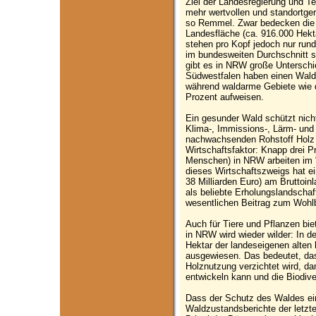
Ziel der Landesregierung und Te
mehr wertvollen und standortge
so Remmel. Zwar bedecken die W
Landesfläche (ca. 916.000 Hekt
stehen pro Kopf jedoch nur run
im bundesweiten Durchschnitt s
gibt es in NRW große Unterschi
Südwestfalen haben einen Walda
während waldarme Gebiete wie d
Prozent aufweisen.
Ein gesunder Wald schützt nich
Klima-, Immissions-, Lärm- und
nachwachsenden Rohstoff Holz 
Wirtschaftsfaktor: Knapp drei P
Menschen) in NRW arbeiten im "
dieses Wirtschaftszweigs hat ei
38 Milliarden Euro) am Bruttoinl
als beliebte Erholungslandschaf
wesentlichen Beitrag zum Wohl
Auch für Tiere und Pflanzen bi
in NRW wird wieder wilder: In d
Hektar der landeseigenen alten
ausgewiesen. Das bedeutet, da
Holznutzung verzichtet wird, da
entwickeln kann und die Biodive
Dass der Schutz des Waldes ein
Waldzustandsberichte der letzt