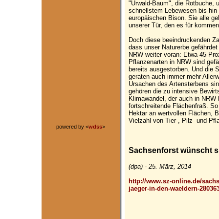
"Urwald-Baum", die Rotbuche, u
schnellstem Lebewesen bis hin
europäischen Bison. Sie alle g
unserer Tür, den es für kommen
Doch diese beeindruckenden Zah
dass unser Naturerbe gefährdet 
NRW weiter voran: Etwa 45 Proz
Pflanzenarten in NRW sind gefä
bereits ausgestorben. Und die Si
geraten auch immer mehr Allerw
Ursachen des Artensterbens si
gehören die zu intensive Bewirt
Klimawandel, der auch in NRW be
fortschreitende Flächenfraß. S
Hektar an wertvollen Flächen, 
Vielzahl von Tier-, Pilz- und Pf
powered by <
wdss
>
Sachsenforst wünscht s
(dpa) - 25. März, 2014
http://www.sz-online.de/sach
jaeger-in-den-waeldern-28036