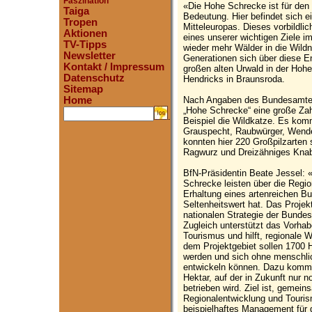
Faszination
«Die Hohe Schrecke ist für den
Taiga
Bedeutung. Hier befindet sich e
Tropen
Mitteleuropas. Dieses vorbildli
Aktionen
eines unserer wichtigen Ziele i
TV-Tipps
wieder mehr Wälder in die Wildn
Newsletter
Generationen sich über diese E
Kontakt / Impressum
großen alten Urwald in der Hoh
Datenschutz
Hendricks in Braunsroda.
Sitemap
Nach Angaben des Bundesamtes 
Home
„Hohe Schrecke“ eine große Zah
.
Beispiel die Wildkatze. Es kom
Grauspecht, Raubwürger, Wend
konnten hier 220 Großpilzarten
Ragwurz und Dreizähniges Kna
BfN-Präsidentin Beate Jessel:
Schrecke leisten über die Regio
Erhaltung eines artenreichen B
Seltenheitswert hat. Das Projekt
nationalen Strategie der Bundesr
Zugleich unterstützt das Vorha
Tourismus und hilft, regionale 
dem Projektgebiet sollen 1700 
werden und sich ohne menschlic
entwickeln können. Dazu kommt
Hektar, auf der in Zukunft nur 
betrieben wird. Ziel ist, gemein
Regionalentwicklung und Touris
beispielhaftes Management für 