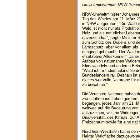
Umweltministerium NRW Pressem
NRW-Umweltminister Johannes R
Tag des Waldes am 21. März 20
in NRW aufgerufen. "Die Wälder
Wald ist nicht nur als Produkti
Holz und als natürlicher Lebens
unverzichtbar", sagte Minister
zum Schutz des Bodens und des
Lärmschutz, aber vor allem als
dringend gebraucht. Der Wald mit
ersetzbarer Alleskönner." Dahe
Aufbau von naturnahen Wäldern 
Klimawandels und anderen Bela
"Wald ist im Industrieland Nord
Bundesländern rar. Deshalb ist 
dieses wertvolle Naturerbe für
zu bewahren."
Die Vereinten Nationen haben d
zwei Jahren ins Leben gerufen. 
begangen, jedes Jahr am 21. Mär
weltweit auf die Bedeutung vo
aufzuzeigen, welche Wirkungen 
Biodiversität, des Klimas, zur
Freizeitraum sowie für eine nac
Nordrhein-Westfalen hat in den
Hektar Waldfläche dazugewonnen