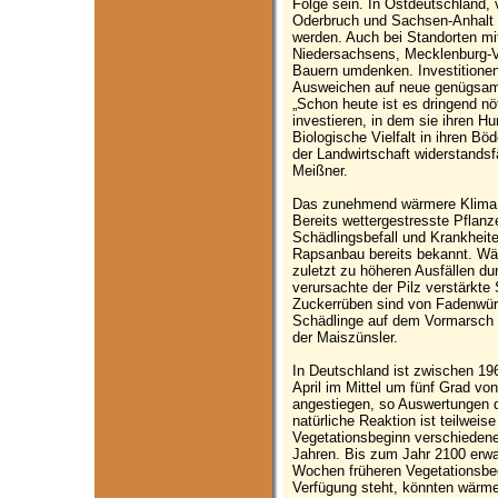
Folge sein. In Ostdeutschland,
Oderbruch und Sachsen-Anhalt k
werden. Auch bei Standorten mi
Niedersachsens, Mecklenburg
Bauern umdenken. Investitione
Ausweichen auf neue genügsame
„Schon heute ist es dringend nö
investieren, in dem sie ihren H
Biologische Vielfalt in ihren Bö
der Landwirtschaft widerstandsf
Meißner.
Das zunehmend wärmere Klima 
Bereits wettergestresste Pflanze
Schädlingsbefall und Krankheiten
Rapsanbau bereits bekannt. W
zuletzt zu höheren Ausfällen du
verursachte der Pilz verstärkt
Zuckerrüben sind von Fadenwür
Schädlinge auf dem Vormarsch si
der Maiszünsler.
In Deutschland ist zwischen 1
April im Mittel um fünf Grad v
angestiegen, so Auswertungen 
natürliche Reaktion ist teilweis
Vegetationsbeginn verschiedene
Jahren. Bis zum Jahr 2100 erwar
Wochen früheren Vegetationsbe
Verfügung steht, könnten wärme