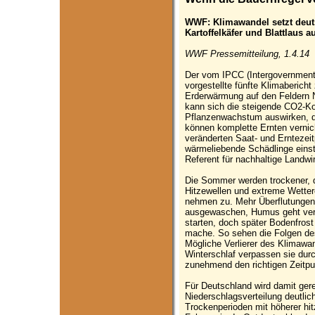
WWF: Klimawandel setzt deut
Kartoffelkäfer und Blattlaus 
WWF Pressemitteilung, 1.4.14
Der vom IPCC (Intergovernmenta
vorgestellte fünfte Klimabericht
Erderwärmung auf den Feldern N
kann sich die steigende CO2-Ko
Pflanzenwachstum auswirken, d
können komplette Ernten vernic
veränderten Saat- und Erntezei
wärmeliebende Schädlinge einst
Referent für nachhaltige Landw
Die Sommer werden trockener, d
Hitzewellen und extreme Wetter
nehmen zu. Mehr Überflutungen
ausgewaschen, Humus geht verl
starten, doch später Bodenfros
mache. So sehen die Folgen des
Mögliche Verlierer des Klimawa
Winterschlaf verpassen sie durc
zunehmend den richtigen Zeitpu
Für Deutschland wird damit gere
Niederschlagsverteilung deutlic
Trockenperioden mit höherer hi