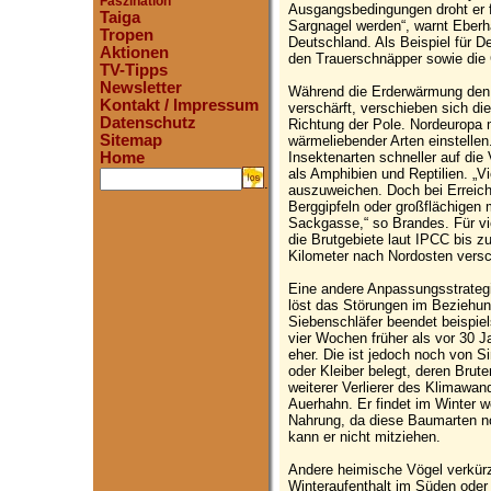
Faszination
Ausgangsbedingungen droht er 
Taiga
Sargnagel werden“, warnt Eber
Tropen
Deutschland. Als Beispiel für 
Aktionen
den Trauerschnäpper sowie die
TV-Tipps
Newsletter
Während die Erderwärmung de
Kontakt / Impressum
verschärft, verschieben sich die
Datenschutz
Richtung der Pole. Nordeuropa
Sitemap
wärmeliebender Arten einstelle
Insektenarten schneller auf die
Home
als Amphibien und Reptilien. „
.
auszuweichen. Doch bei Erreic
Berggipfeln oder großflächigen
Sackgasse,“ so Brandes. Für vi
die Brutgebiete laut IPCC bis 
Kilometer nach Nordosten versc
Eine andere Anpassungsstrategi
löst das Störungen im Beziehun
Siebenschläfer beendet beispiel
vier Wochen früher als vor 30 J
eher. Die ist jedoch noch von 
oder Kleiber belegt, deren Brut
weiterer Verlierer des Klimawan
Auerhahn. Er findet im Winter w
Nahrung, da diese Baumarten no
kann er nicht mitziehen.
Andere heimische Vögel verkür
Winteraufenthalt im Süden oder 