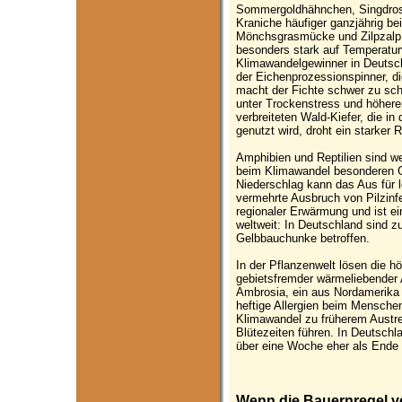
Sommergoldhähnchen, Singdross
Kraniche häufiger ganzjährig b
Mönchsgrasmücke und Zilpzalp 
besonders stark auf Temperat
Klimawandelgewinner in Deutsc
der Eichenprozessionspinner, di
macht der Fichte schwer zu sch
unter Trockenstress und höhere
verbreiteten Wald-Kiefer, die in
genutzt wird, droht ein starker
Amphibien und Reptilien sind we
beim Klimawandel besonderen Ge
Niederschlag kann das Aus für 
vermehrte Ausbruch von Pilzin
regionaler Erwärmung und ist e
weltweit: In Deutschland sind 
Gelbbauchunke betroffen.
In der Pflanzenwelt lösen die 
gebietsfremder wärmeliebender A
Ambrosia, ein aus Nordamerik
heftige Allergien beim Mensche
Klimawandel zu früherem Austre
Blütezeiten führen. In Deutsch
über eine Woche eher als Ende 
Wenn die Bauernregel v