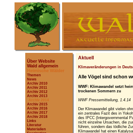
Aktuell
Über Website
Wald allgemein
Klimaveränderungen in Deuts
Heimische Wälder
Themen
Alle Vögel sind schon w
News
Archiv 2010
WWF: Klimawandel setzt heim
Archiv 2011
trockenen Sommern zu
Archiv 2012
Archiv 2013
WWF Pressemitteilung, 1.4.14
Archiv 2014
Archiv 2015
Archiv 2016
Der Klimawandel gibt vielen ohn
Archiv 2017
ein zentrales Fazit des in Yoko
Archiv 2018
des IPCC (Intergovernmental Pa
Links
nicht einzelne Ursachen, die z
Literatur
führen, sondern das tödliche Z
Materialien
Klimawandel hat einen Katalysat