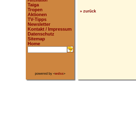
Faszination
Taiga
Tropen
» zurück
Aktionen
TV-Tipps
Newsletter
Kontakt / Impressum
Datenschutz
Sitemap
Home
.
powered by <
wdss
>