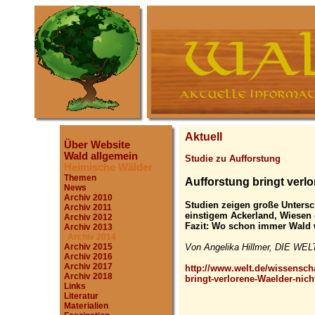
Aktuell
Über Website
Wald allgemein
Studie zu Aufforstung
Heimische Wälder
Themen
Aufforstung bringt verl
News
Archiv 2010
Studien zeigen große Untersc
Archiv 2011
einstigem Ackerland, Wiesen 
Archiv 2012
Fazit: Wo schon immer Wald 
Archiv 2013
Archiv 2014
Von Angelika Hillmer, DIE WELT
Archiv 2015
Archiv 2016
Archiv 2017
http://www.welt.de/wissenscha
Archiv 2018
bringt-verlorene-Waelder-nich
Links
Literatur
Materialien