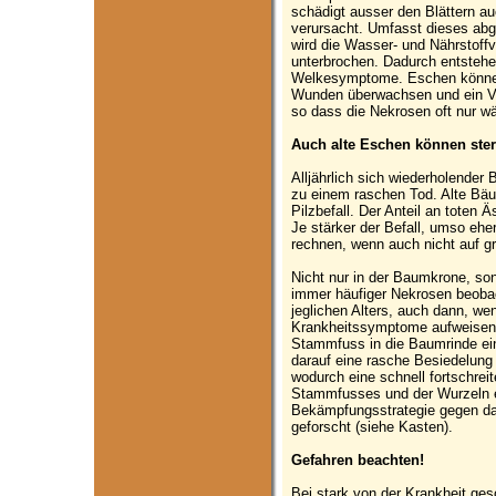
schädigt ausser den Blättern a
verursacht. Umfasst dieses ab
wird die Wasser- und Nährstoffv
unterbrochen. Dadurch entstehe
Welkesymptome. Eschen können 
Wunden überwachsen und ein Vo
so dass die Nekrosen oft nur wä
Auch alte Eschen können ste
Alljährlich sich wiederholender 
zu einem raschen Tod. Alte Bäu
Pilzbefall. Der Anteil an toten
Je stärker der Befall, umso ehe
rechnen, wenn auch nicht auf g
Nicht nur in der Baumkrone, so
immer häufiger Nekrosen beoba
jeglichen Alters, auch dann, we
Krankheitssymptome aufweisen.
Stammfuss in die Baumrinde eind
darauf eine rasche Besiedelung 
wodurch eine schnell fortschrei
Stammfusses und der Wurzeln en
Bekämpfungsstrategie gegen das
geforscht (siehe Kasten).
Gefahren beachten!
Bei stark von der Krankheit ge