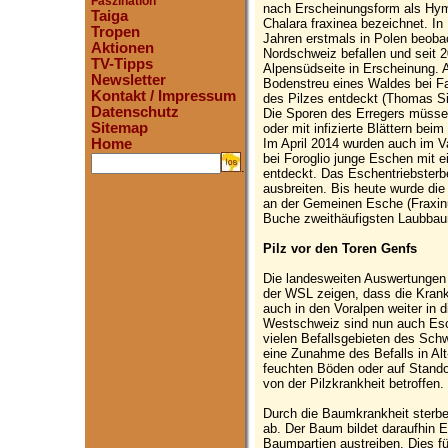
Faszination
nach Erscheinungsform als Hy
Taiga
Chalara fraxinea bezeichnet. In
Tropen
Jahren erstmals in Polen beoba
Aktionen
Nordschweiz befallen und seit 20
TV-Tipps
Alpensüdseite in Erscheinung. A
Newsletter
Bodenstreu eines Waldes bei Fa
Kontakt / Impressum
des Pilzes entdeckt (Thomas Sie
Datenschutz
Die Sporen des Erregers müsse
Sitemap
oder mit infizierte Blättern bei
Im April 2014 wurden auch im V
Home
bei Foroglio junge Eschen mit 
.
entdeckt. Das Eschentriebsterb
ausbreiten. Bis heute wurde die
an der Gemeinen Esche (Fraxinu
Buche zweithäufigsten Laubbau
Pilz vor den Toren Genfs
Die landesweiten Auswertungen
der WSL zeigen, dass die Kran
auch in den Voralpen weiter in d
Westschweiz sind nun auch Esc
vielen Befallsgebieten des Schw
eine Zunahme des Befalls in Al
feuchten Böden oder auf Standor
von der Pilzkrankheit betroffen.
Durch die Baumkrankheit sterbe
ab. Der Baum bildet daraufhin 
Baumpartien austreiben. Dies f