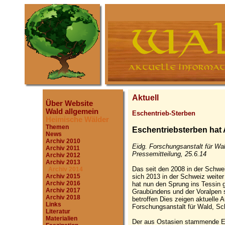
Aktuell
Über Website
Wald allgemein
Eschentrieb-Sterben
Heimische Wälder
Themen
Eschentriebsterben ha
News
Archiv 2010
Eidg. Forschungsanstalt für W
Archiv 2011
Pressemitteilung, 25.6.14
Archiv 2012
Archiv 2013
Das seit den 2008 in der Schwe
Archiv 2014
sich 2013 in der Schweiz weiter
Archiv 2015
Archiv 2016
hat nun den Sprung ins Tessin g
Archiv 2017
Graubündens und der Voralpen 
Archiv 2018
betroffen Dies zeigen aktuelle
Links
Forschungsanstalt für Wald, S
Literatur
Materialien
Der aus Ostasien stammende Er