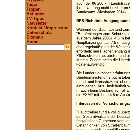
Faszination
auch der 86 200 km Landstraßen
Taiga
ihrem Umfang nicht bezifferten
Tropen
Bundesamt Wiesbaden 2014)
Aktionen
TV-Tipps
RPS-Richtlinie Ausgangspunk
Newsletter
Kontakt / Impressum
Während der Baumabstand zum 
Datenschutz
"Empfehlungen zum Schutz vor 
Sitemap
aus dem Jahre 2006)" 4,5 m betr
Home
Neupflanzungen auf 7,5 m ausge
aber regelmäßig an der Weigeru
.
erforderlichen Flächen entlang d
Pflanzstreifen abzutreten und a
Mitteln. Zudem seien die Unter
kostenaufwendig.
Die Länder vollzögen erfahrung
Bundesministeriums buchstaben
(Land- und Kreisstraßen), ohne a
einzugehen. Aus Unsicherheit w
m auch beim Bestand von Straß
die ESAP mit ihren 4.5 m Abstan
Interessen der Versicherungsw
"Haupttreiber für die völlig üb
der Gesamtverband der Deutsch
fragwürdigen Gutachten versuch
Gefährlichkeit von Straßenbäum
sogenannten Baumunfälle verwie