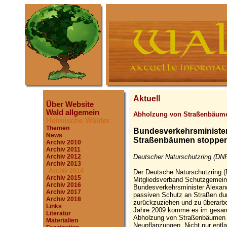
Aktuell
Über Website
Wald allgemein
Abholzung von Straßenbäum
Heimische Wälder
Themen
Bundesverkehrsministe
News
Straßenbäumen stoppe
Archiv 2010
Archiv 2011
Deutscher Naturschutzring (DNR
Archiv 2012
Archiv 2013
Archiv 2014
Der Deutsche Naturschutzring 
Archiv 2015
Mitgliedsverband Schutzgemein
Archiv 2016
Bundesverkehrsminister Alexander
Archiv 2017
passiven Schutz an Straßen d
Archiv 2018
zurückzuziehen und zu überarbei
Links
Jahre 2009 komme es im gesamt
Literatur
Abholzung von Straßenbäumen be
Materialien
Neupflanzungen. Nicht nur ent