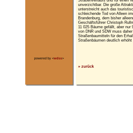
Straßenverlaufs und für einen 
unverzichtbar. Die große Attrakt
unterstreicht auch das touristisc
schleichende Tod von Alleen imm
Brandenburg, dem bisher alleen
Geschäftsführer Christoph Rull
11 025 Bäume gefällt, aber nur
von DNR und SDW muss daher d
Straßenbaumitteln für den Erha
Straßenbäumen deutlich erhöht
powered by <
wdss
>
» zurück