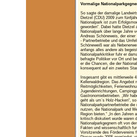
Vormalige Nationalparkgegner
So sagte der damalige Landwirt
Dietzel (CDU) 2009 zum fünfjäh
Nationalpark ist zum Erfolgsmo
geworden“. Dabei hatte Dietzel a
Nationalpark über lange Jahre 
Andreas Schöneweis, der einer 
- Partnerbetriebe und das Umfel
Schöneweiß war als Nebenerwerb
anfangs alles andere als begeis
Nationalparkkritiker fuhr er da
befragte Politiker vor Ort und 
er die Chancen, die der Nation
konsequent auf ein zweites Sta
Insgesamt gibt es mittlerweile 4
Kellerwaldregion. Das Angebot 
Reitmöglichkeiten, Ferienwohnu
Jugendeinrichtungen, Campingpl
Gastronomiebetrieben. „Wir ha
geht als um`s Holz-Hacken“, so
Nationalparkpartnerbetriebe die
nutzen, die Nationalpark und We
Region bieten.“ „In den Jahren 
kritisch diskutiert wurde waren
Nationalparkgegnern oft von de
Fakten und wissenschaftlich fun
Vorsitzende des Fördervereins f
Dieser wurde 2005 gegründet, ei