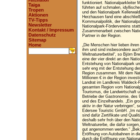
Faszination
funktioniert. Nationalparkleite
Taiga
führten auf schmalen, idyllisch
Tropen
und den Nationalpark Kellerwal
Aktionen
Herzhausen fand eine abschließ
TV-Tipps
Kommunalpolitik, der Nationalp
Newsletter
Nationalpark-Fördervereins statt
Kontakt / Impressum
Zusammenarbeit zwischen Natio
Datenschutz
Partner in der Region.
Sitemap
„Die Menschen hier lieben ihren 
Home
ihm und sind insbesondere auc
.
Weltnaturerbetitel“, so Björn B
eine der vier direkt an den Na
Entstehung von Nationalpark un
sehr eng mit der Entstehung de
Region zusammen. Mit dem Natu
Millionen € in der Region inves
Landrat im Landkreis Waldeck-Fr
gesamten Region vom Nationalp
Tourismus, die Landwirtschaft u
Betriebe der Gastronomie, des
und des Einzelhandels. „Ein gr
aktiv in der Natur verbringen“, 
Edersee Touristic GmbH. „Im na
sind dafür Zertifikate und Quali
deshalb sehr froh über den Nati
Weltnaturerbe, die dafür sorge
gut angenommen werden.“ „Bekan
Eröffnung von Autobahnen in d
durch die Eröffnung von Nationa