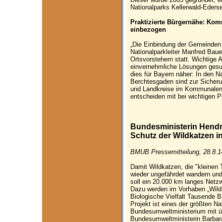
Nationalparks Kellerwald-Eders
Praktizierte Bürgernähe: Ko
einbezogen
„Die Einbindung der Gemeinden i
Nationalparkleiter Manfred Bau
Ortsvorstehern statt. Wichtige
einvernehmliche Lösungen gesuc
dies für Bayern näher: In den 
Berchtesgaden sind zur Siche
und Landkreise im Kommunalen 
entscheiden mit bei wichtigen Pl
Bundesministerin Hendr
Schutz der Wildkatzen i
BMUB Pressemitteilung, 28.8.1
Damit Wildkatzen, die "kleinen 
wieder ungefährdet wandern un
soll ein 20.000 km langes Netz
Dazu werden im Vorhaben „Wil
Biologische Vielfalt Tausende 
Projekt ist eines der größten 
Bundesumweltministerium mit üb
Bundesumweltministerin Barbar