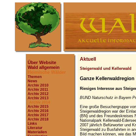
Aktuell
Über Website
Wald allgemein
Steigerwald und Kellerwald
Heimische Wälder
Themen
Ganze Kellerwaldregion 
News
Archiv 2010
Riesiges Interesse aus Steige
Archiv 2011
Archiv 2012
BUND Naturschutz in Bayern Pr
Archiv 2013
Archiv 2014
Eine große Besuchergruppe von 
Archiv 2015
Archiv 2016
Steigerwaldregion war der Einl
Archiv 2017
(BN) und des Freundeskreises N
Archiv 2018
Nationalpark Kellerwald-Edersee
Links
2007 jährlich Befürworter und Kr
Literatur
Steigerwald zu Busfahrten in an
Materialien
Bild machen können, wie das Mi