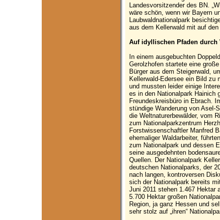
Landesvorsitzender des BN. „Wir
wäre schön, wenn wir Bayern u
Laubwaldnationalpark besichtig
aus dem Kellerwald mit auf den 
Auf idyllischen Pfaden durch
In einem ausgebuchten Doppeld
Gerolzhofen startete eine große
Bürger aus dem Steigerwald, u
Kellerwald-Edersee ein Bild zu 
und mussten leider einige Inter
es in den Nationalpark Hainich 
Freundeskreisbüro in Ebrach. Im
stündige Wanderung von Asel-Sü
die Weltnaturerbewälder, vom R
zum Nationalparkzentrum Herzha
Forstwissenschaftler Manfred B
ehemaliger Waldarbeiter, führten
zum Nationalpark und dessen En
seine ausgedehnten bodensaure
Quellen. Der Nationalpark Keller
deutschen Nationalparks, der 
nach langen, kontroversen Dis
sich der Nationalpark bereits m
Juni 2011 stehen 1.467 Hektar 
5.700 Hektar großen Nationalpar
Region, ja ganz Hessen und selb
sehr stolz auf „ihren“ Nationalpa