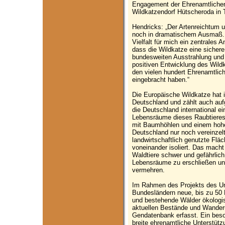
Engagement der Ehrenamtlichen
Wildkatzendorf Hütscheroda in 
Hendricks: „Der Artenreichtum 
noch in dramatischem Ausmaß. D
Vielfalt für mich ein zentrales 
dass die Wildkatze eine sichere
bundesweiten Ausstrahlung und M
positiven Entwicklung des Wild
den vielen hundert Ehrenamtliche
eingebracht haben.“
Die Europäische Wildkatze hat 
Deutschland und zählt auch aufg
die Deutschland international e
Lebensräume dieses Raubtieres
mit Baumhöhlen und einem hohen
Deutschland nur noch vereinzelt
landwirtschaftlich genutzte Flä
voneinander isoliert. Das macht
Waldtiere schwer und gefährlich
Lebensräume zu erschließen und
vermehren.
Im Rahmen des Projekts des U
Bundesländern neue, bis zu 50 
und bestehende Wälder ökologis
aktuellen Bestände und Wanderu
Gendatenbank erfasst. Ein beso
breite ehrenamtliche Unterstützu